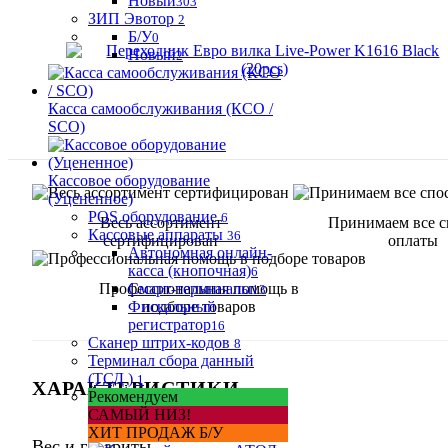
Новый
303
ЗИП Эвотор
2
Б/У
0
Новый
2
Касса самообслуживания (КСО /
SCO)
Кассовое оборудование
(Уцененное)
POS оборудование
6
Весь ассортимент
Принимаем все 
Кассовые аппараты
36
сертифицирован
оплаты
Автономная онлайн-
касса (кнопочная)
6
Профессиональная помощь в
Смарт-терминалы
13
подборе товаров
Фискальный
регистратор
16
Сканер штрих-кодов
8
Терминал сбора данный
(ТСД )
1
ХАРАКТЕРИСТИКИ
Рекомендуем
САМЫЙ НИЗ!
ХИТ ПРОДАЖ Б/У
Вес и габариты