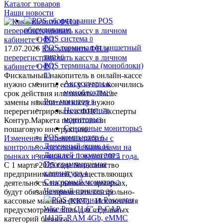
Каталог товаров
Наши новости
POS
оборудование
POS система
0
POS терминал (планшетный
17.07.2026
Как заменить ФН и
тип)
перерегистрировать кассу в личном
6
POS терминалы (моноблоки)
кабинете ОФД
Фискальный накопитель в онлайн-кассе
63
Аксессуары к
нужно сменить, если у него закончились
моноблокам
срок действия или память. После
10
Pos- монитор
замены накопителя кассу нужно
8
Несенсорные
перерегистрировать в ФНС. Эксперты
мониторы
Контур.Маркета подготовили
3
Сенсорные мониторы
пошаговую инструкцию.
5
POS-компьютер
Изменения в правилах работы с
6
Денежный ящик
контрольно-кассовыми машинами на
16
Дисплей покупателя
рынках и ярмарках с 1 марта 2025 года.
2
Программируемая
С 1 марта 2025 года большинство
клавиатура
предпринимателей, осуществляющих
4
Сенсорный монитор
деятельность на рынках и ярмарках,
2
Чековый принтер
будут обязаны применять контрольно-
20
кассовые машины (ККТ). Исключения
предусмотрены лишь для отдельных
категорий бизнеса.