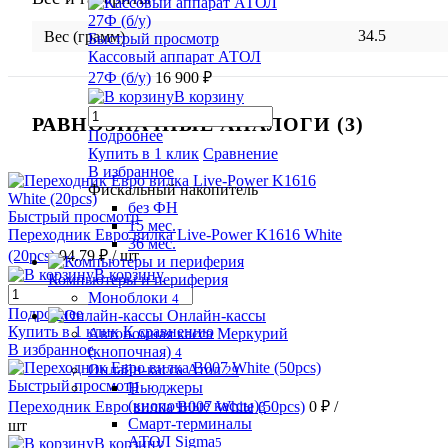
34.5
Вес (грамм)
Быстрый просмотр
Кассовый аппарат АТОЛ
27Ф (б/у)
16 900 ₽
В корзину
РАВНОЗНАЧНЫЕ АНАЛОГИ (3)
Подробнее
Купить в 1 клик
Сравнение
В избранное
Фискальный накопитель
без ФН
Быстрый просмотр
15 мес.
Переходник Евро вилка Live-Power K1616 White
36 мес.
(20pcs)
94.79 ₽
/ шт
В корзину
Компьютеры и периферия
Моноблоки
4
Подробнее
Онлайн-кассы
Купить в 1 клик
К сравнению
Автономная касса Меркурий
В избранное
(кнопочная)
4
Онлайн-касса Атол
29
Быстрый просмотр
Ньюджеры
(кнопочные кассы)
Переходник Евро вилка B007 White (50pcs)
0 ₽
/
3
Смарт-терминалы
шт
АТОЛ Sigma
В корзину
5