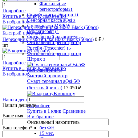
Фискальные
регистраторы
21
Подробнее
Онлайн-касса Эвотор
11
Купить в 1 клик
К сравнению
Сенсорная касса aQsi
3
В избранное
Смарт-касса MSPOS
(Мультисофт)
1
Быстрый просмотр
Фискальный накопитель
5
Переходник Евро вилка B007 Black (50pcs)
0 ₽
/
Фискальный регистратор
шт
Ритейл (Poscenter)
15
В корзину
Фискальный регистратор
Штрих
3
Подробнее
Купить в 1 клик
К сравнению
В избранное
Быстрый просмотр
Смарт-терминал aQsi-5Ф
(без эквайринга)
17 050 ₽
В корзину
Нашли дешевле
Нашли дешевле
Подробнее
Купить в 1 клик
Сравнение
Ваше имя
В избранное
Фискальный накопитель
Ваш телефон
*
без ФН
15 мес.