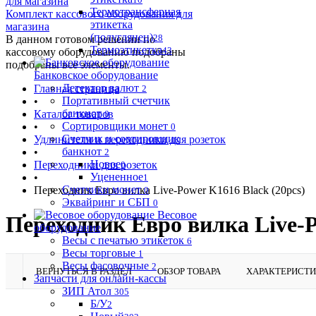
Термотрансферная
Комплект кассового оборудования для
этикетка
магазина
(полуглянец)
28
В данном готовом решении по
Термоэтикетка
43
кассовому оборудованию подобраны
подобраны все элементы.
Банковское оборудование
Детектор валют
Главная страница
2
Портативный счетчик
•
банкнот
Каталог товаров
0
Сортировщики монет
•
0
Счетчик и сортировщик
Удлинители и переходники для розеток
банкнот
•
2
Новое
Переходники для розеток
0
Уцененное
•
1
Счетчики монет
Переходник Евро вилка Live-Power K1616 Black (20pcs)
0
Эквайринг и СБП
0
Весовое
Переходник Евро вилка Live-P
оборудование
Весы с печатью этикеток
6
Весы торговые
1
Весы фасовочные
2
ВЕРНУТЬСЯ В РАЗДЕЛ
ОБЗОР ТОВАРА
ХАРАКТЕРИСТ
Запчасти для онлайн-кассы
ЗИП Атол
305
Б/У
2