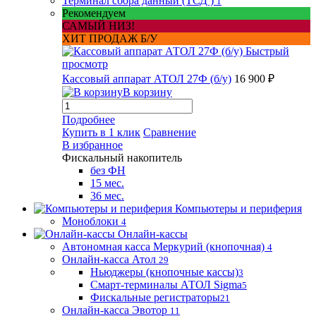
Терминал сбора данный (ТСД )
1
Рекомендуем
САМЫЙ НИЗ!
ХИТ ПРОДАЖ Б/У
Быстрый
просмотр
Кассовый аппарат АТОЛ 27Ф (б/у)
16 900 ₽
В корзину
Подробнее
Купить в 1 клик
Сравнение
В избранное
Фискальный накопитель
без ФН
15 мес.
36 мес.
Компьютеры и периферия
Моноблоки
4
Онлайн-кассы
Автономная касса Меркурий (кнопочная)
4
Онлайн-касса Атол
29
Ньюджеры (кнопочные кассы)
3
Смарт-терминалы АТОЛ Sigma
5
Фискальные регистраторы
21
Онлайн-касса Эвотор
11