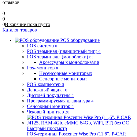
отзывов
0
0
0
В корзине
пока
пусто
Каталог товаров
POS оборудование
POS система
0
POS терминал (планшетный тип)
6
POS терминалы (моноблоки)
63
Аксессуары к моноблокам
10
Pos- монитор
8
Несенсорные мониторы
3
Сенсорные мониторы
5
POS-компьютер
6
Денежный ящик
16
Дисплей покупателя
2
Программируемая клавиатура
4
Сенсорный монитор
2
Чековый принтер
20
Быстрый просмотр
POS-терминал Poscenter Wise Pro (11,6", P-CAP,