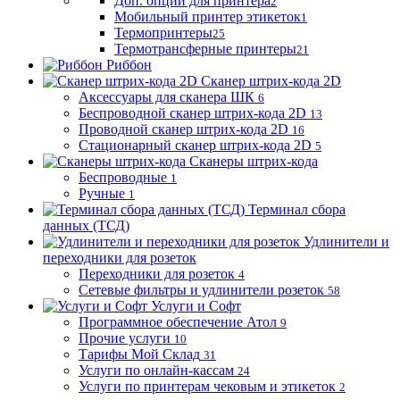
Доп. опции для принтера
2
Мобильный принтер этикеток
1
Термопринтеры
25
Термотрансферные принтеры
21
Риббон
Сканер штрих-кода 2D
Аксессуары для сканера ШК
6
Беспроводной сканер штрих-кода 2D
13
Проводной сканер штрих-кода 2D
16
Стационарный сканер штрих-кода 2D
5
Сканеры штрих-кода
Беспроводные
1
Ручные
1
Терминал сбора
данных (ТСД)
Удлинители и
переходники для розеток
Переходники для розеток
4
Сетевые фильтры и удлинители розеток
58
Услуги и Софт
Программное обеспечение Атол
9
Прочие услуги
10
Тарифы Мой Склад
31
Услуги по онлайн-кассам
24
Услуги по принтерам чековым и этикеток
2