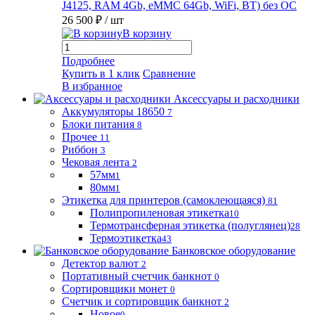
J4125, RAM 4Gb, eMMC 64Gb, WiFi, BT) без ОС
26 500 ₽
/ шт
В корзину
Подробнее
Купить в 1 клик
Сравнение
В избранное
Аксессуары и расходники
Аккумуляторы 18650
7
Блоки питания
8
Прочее
11
Риббон
3
Чековая лента
2
57мм
1
80мм
1
Этикетка для принтеров (самоклеющаяся)
81
Полипропиленовая этикетка
10
Термотрансферная этикетка (полуглянец)
28
Термоэтикетка
43
Банковское оборудование
Детектор валют
2
Портативный счетчик банкнот
0
Сортировщики монет
0
Счетчик и сортировщик банкнот
2
Новое
0