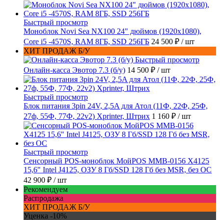
Быстрый просмотр
Моноблок Novi Sea NX100 24" дюймов (1920x1080),
Core i5 -4570S, RAM 8ГБ, SSD 256ГБ
24 500 ₽
/ шт
ХИТ ПРОДАЖ Б/У
Быстрый просмотр
Онлайн-касса Эвотор 7.3 (б/у)
14 500 ₽
/ шт
Быстрый просмотр
Блок питания 3pin 24V, 2,5A для Атол (11Ф, 22Ф, 25Ф,
27ф, 55Ф, 77Ф, 22v2) Xprinter, Штрих
1 160 ₽
/ шт
Быстрый просмотр
Сенсорный POS-моноблок МойPOS MMB-0156 X4125
15,6" Intel J4125, ОЗУ 8 Гб/SSD 128 Гб без MSR, без ОС
42 900 ₽
/ шт
Рекомендуем
Распродажа
ХИТ ПРОДАЖ Б/У
Уценка -10%