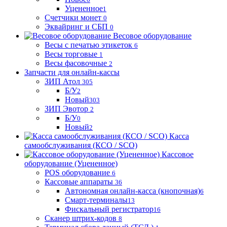
Уцененное
1
Счетчики монет
0
Эквайринг и СБП
0
Весовое оборудование
Весы с печатью этикеток
6
Весы торговые
1
Весы фасовочные
2
Запчасти для онлайн-кассы
ЗИП Атол
305
Б/У
2
Новый
303
ЗИП Эвотор
2
Б/У
0
Новый
2
Касса
самообслуживания (КСО / SCO)
Кассовое
оборудование (Уцененное)
POS оборудование
6
Кассовые аппараты
36
Автономная онлайн-касса (кнопочная)
6
Смарт-терминалы
13
Фискальный регистратор
16
Сканер штрих-кодов
8