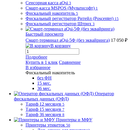
Сенсорная касса aQsi
3
Смарт-касса MSPOS (Мультисофт)
1
Фискальный накопитель
5
Фискальный регистратор Ритейл (Poscenter)
15
Фискальный регистратор Штрих
3
Быстрый просмотр
Смарт-терминал aQsi-5Ф (без эквайринга)
17 050 ₽
В корзину
Подробнее
Купить в 1 клик
Сравнение
В избранное
Фискальный накопитель
без ФН
15 мес.
36 мес.
Оператор
фискальных данных (ОФД)
Тариф 12 месяцев
5
Тариф 15 месяцев
7
Тариф 36 месяцев
8
Принтеры и МФУ
Принтеры этикеток
50