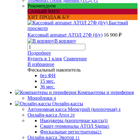
Терминал сбора данный (ТСД )
1
Рекомендуем
САМЫЙ НИЗ!
ХИТ ПРОДАЖ Б/У
Быстрый
просмотр
Кассовый аппарат АТОЛ 27Ф (б/у)
16 900 ₽
В корзину
Подробнее
Купить в 1 клик
Сравнение
В избранное
Фискальный накопитель
без ФН
15 мес.
36 мес.
Компьютеры и периферия
Моноблоки
4
Онлайн-кассы
Автономная касса Меркурий (кнопочная)
4
Онлайн-касса Атол
29
Ньюджеры (кнопочные кассы)
3
Смарт-терминалы АТОЛ Sigma
5
Фискальные регистраторы
21
Онлайн-касса Эвотор
11