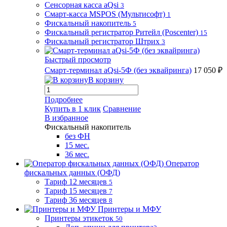
Сенсорная касса aQsi
3
Смарт-касса MSPOS (Мультисофт)
1
Фискальный накопитель
5
Фискальный регистратор Ритейл (Poscenter)
15
Фискальный регистратор Штрих
3
Быстрый просмотр
Смарт-терминал aQsi-5Ф (без эквайринга)
17 050 ₽
В корзину
Подробнее
Купить в 1 клик
Сравнение
В избранное
Фискальный накопитель
без ФН
15 мес.
36 мес.
Оператор
фискальных данных (ОФД)
Тариф 12 месяцев
5
Тариф 15 месяцев
7
Тариф 36 месяцев
8
Принтеры и МФУ
Принтеры этикеток
50