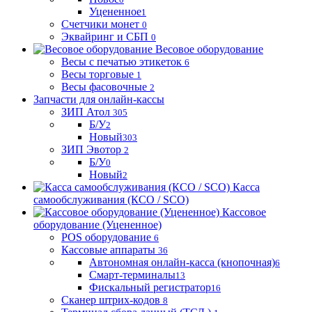
Уцененное
1
Счетчики монет
0
Эквайринг и СБП
0
Весовое оборудование
Весы с печатью этикеток
6
Весы торговые
1
Весы фасовочные
2
Запчасти для онлайн-кассы
ЗИП Атол
305
Б/У
2
Новый
303
ЗИП Эвотор
2
Б/У
0
Новый
2
Касса
самообслуживания (КСО / SCO)
Кассовое
оборудование (Уцененное)
POS оборудование
6
Кассовые аппараты
36
Автономная онлайн-касса (кнопочная)
6
Смарт-терминалы
13
Фискальный регистратор
16
Сканер штрих-кодов
8