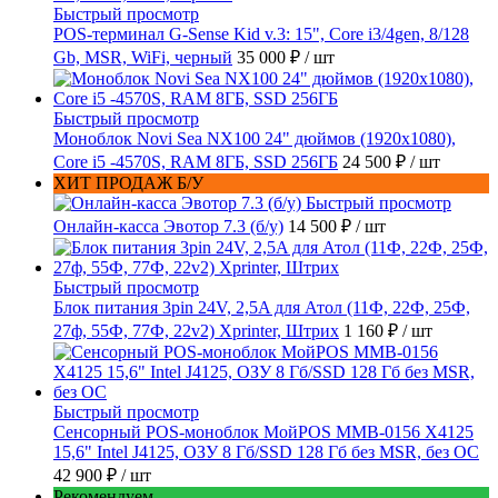
Быстрый просмотр
POS-терминал G-Sense Kid v.3: 15", Core i3/4gen, 8/128
Gb, MSR, WiFi, черный
35 000 ₽
/ шт
Быстрый просмотр
Моноблок Novi Sea NX100 24" дюймов (1920x1080),
Core i5 -4570S, RAM 8ГБ, SSD 256ГБ
24 500 ₽
/ шт
ХИТ ПРОДАЖ Б/У
Быстрый просмотр
Онлайн-касса Эвотор 7.3 (б/у)
14 500 ₽
/ шт
Быстрый просмотр
Блок питания 3pin 24V, 2,5A для Атол (11Ф, 22Ф, 25Ф,
27ф, 55Ф, 77Ф, 22v2) Xprinter, Штрих
1 160 ₽
/ шт
Быстрый просмотр
Сенсорный POS-моноблок МойPOS MMB-0156 X4125
15,6" Intel J4125, ОЗУ 8 Гб/SSD 128 Гб без MSR, без ОС
42 900 ₽
/ шт
Рекомендуем