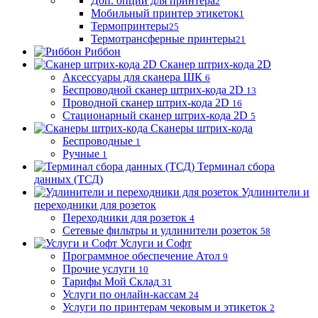
Доп. опции для принтера
2
Мобильный принтер этикеток
1
Термопринтеры
25
Термотрансферные принтеры
21
Риббон
Сканер штрих-кода 2D
Аксессуары для сканера ШК
6
Беспроводной сканер штрих-кода 2D
13
Проводной сканер штрих-кода 2D
16
Стационарный сканер штрих-кода 2D
5
Сканеры штрих-кода
Беспроводные
1
Ручные
1
Терминал сбора
данных (ТСД)
Удлинители и
переходники для розеток
Переходники для розеток
4
Сетевые фильтры и удлинители розеток
58
Услуги и Софт
Программное обеспечение Атол
9
Прочие услуги
10
Тарифы Мой Склад
31
Услуги по онлайн-кассам
24
Услуги по принтерам чековым и этикеток
2