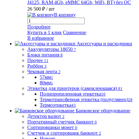
J4125, RAM 4Gb, eMMC 64Gb, WiFi, BT) без ОС
26 500 ₽
/ шт
В корзину
Подробнее
Купить в 1 клик
Сравнение
В избранное
Аксессуары и расходники
Аккумуляторы 18650
7
Блоки питания
8
Прочее
11
Риббон
3
Чековая лента
2
57мм
1
80мм
1
Этикетка для принтеров (самоклеющаяся)
81
Полипропиленовая этикетка
10
Термотрансферная этикетка (полуглянец)
28
Термоэтикетка
43
Банковское оборудование
Детектор валют
2
Портативный счетчик банкнот
0
Сортировщики монет
0
Счетчик и сортировщик банкнот
2
Новое
0