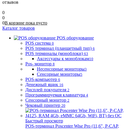
отзывов
0
0
0
В корзине
пока
пусто
Каталог товаров
POS оборудование
POS система
0
POS терминал (планшетный тип)
6
POS терминалы (моноблоки)
63
Аксессуары к моноблокам
10
Pos- монитор
8
Несенсорные мониторы
3
Сенсорные мониторы
5
POS-компьютер
6
Денежный ящик
16
Дисплей покупателя
2
Программируемая клавиатура
4
Сенсорный монитор
2
Чековый принтер
20
Быстрый просмотр
POS-терминал Poscenter Wise Pro (11,6", P-CAP,