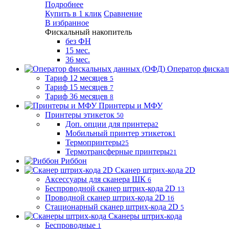
Подробнее
Купить в 1 клик
Сравнение
В избранное
Фискальный накопитель
без ФН
15 мес.
36 мес.
Оператор фиска
Тариф 12 месяцев
5
Тариф 15 месяцев
7
Тариф 36 месяцев
8
Принтеры и МФУ
Принтеры этикеток
50
Доп. опции для принтера
2
Мобильный принтер этикеток
1
Термопринтеры
25
Термотрансферные принтеры
21
Риббон
Сканер штрих-кода 2D
Аксессуары для сканера ШК
6
Беспроводной сканер штрих-кода 2D
13
Проводной сканер штрих-кода 2D
16
Стационарный сканер штрих-кода 2D
5
Сканеры штрих-кода
Беспроводные
1