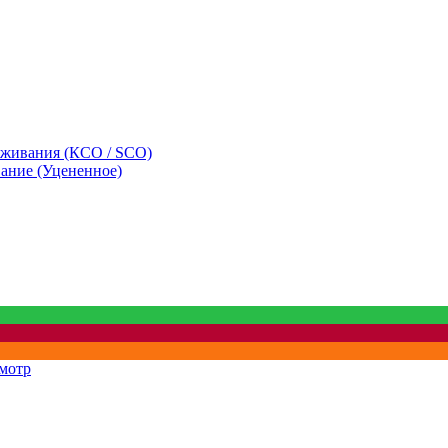
уживания (КСО / SCO)
вание (Уцененное)
мотр