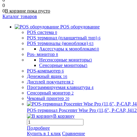
0
0
В корзине
пока
пусто
Каталог товаров
POS оборудование
POS система
0
POS терминал (планшетный тип)
6
POS терминалы (моноблоки)
63
Аксессуары к моноблокам
10
Pos- монитор
8
Несенсорные мониторы
3
Сенсорные мониторы
5
POS-компьютер
6
Денежный ящик
16
Дисплей покупателя
2
Программируемая клавиатура
4
Сенсорный монитор
2
Чековый принтер
20
POS-терминал Poscenter Wise Pro (11,6", P-CAP, J
В корзину
Подробнее
Купить в 1 клик
Сравнение