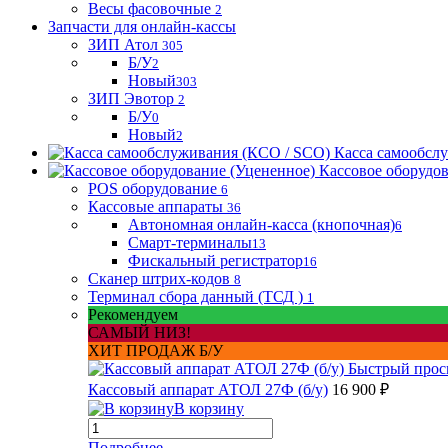
Весы фасовочные
2
Запчасти для онлайн-кассы
ЗИП Атол
305
Б/У
2
Новый
303
ЗИП Эвотор
2
Б/У
0
Новый
2
Касса самообсл
Кассовое оборудо
POS оборудование
6
Кассовые аппараты
36
Автономная онлайн-касса (кнопочная)
6
Смарт-терминалы
13
Фискальный регистратор
16
Сканер штрих-кодов
8
Терминал сбора данный (ТСД )
1
Рекомендуем
САМЫЙ НИЗ!
ХИТ ПРОДАЖ Б/У
Быстрый прос
Кассовый аппарат АТОЛ 27Ф (б/у)
16 900 ₽
В корзину
Подробнее