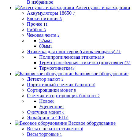
В избранное
Аксессуары и расходники
Аккумуляторы 18650
7
Блоки питания
8
Прочее
11
Риббон
3
Чековая лента
2
57мм
1
80мм
1
Этикетка для принтеров (самоклеющаяся)
81
Полипропиленовая этикетка
10
Термотрансферная этикетка (полуглянец)
28
Термоэтикетка
43
Банковское оборудование
Детектор валют
2
Портативный счетчик банкнот
0
Сортировщики монет
0
Счетчик и сортировщик банкнот
2
Новое
0
Уцененное
1
Счетчики монет
0
Эквайринг и СБП
0
Весовое оборудование
Весы с печатью этикеток
6
Весы торговые
1