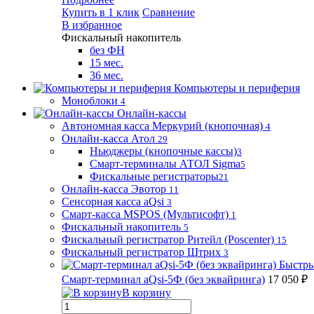
Купить в 1 клик
Сравнение
В избранное
Фискальный накопитель
без ФН
15 мес.
36 мес.
Компьютеры и периферия
Моноблоки
4
Онлайн-кассы
Автономная касса Меркурий (кнопочная)
4
Онлайн-касса Атол
29
Ньюджеры (кнопочные кассы)
3
Смарт-терминалы АТОЛ Sigma
5
Фискальные регистраторы
21
Онлайн-касса Эвотор
11
Сенсорная касса aQsi
3
Смарт-касса MSPOS (Мультисофт)
1
Фискальный накопитель
5
Фискальный регистратор Ритейл (Poscenter)
15
Фискальный регистратор Штрих
3
Быстры
Смарт-терминал aQsi-5Ф (без эквайринга)
17 050 ₽
В корзину