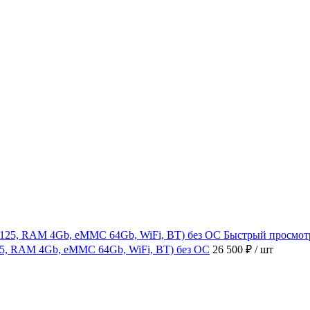
Быстрый просмот
4125, RAM 4Gb, eMMC 64Gb, WiFi, BT) без ОС
26 500 ₽
/ шт