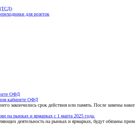
 (ТСД)
ереходники для розеток
чном кабинете ОФД
 него закончились срок действия или память. После замены нак
и на рынках и ярмарках с 1 марта 2025 года.
вляющих деятельность на рынках и ярмарках, будут обязаны пр