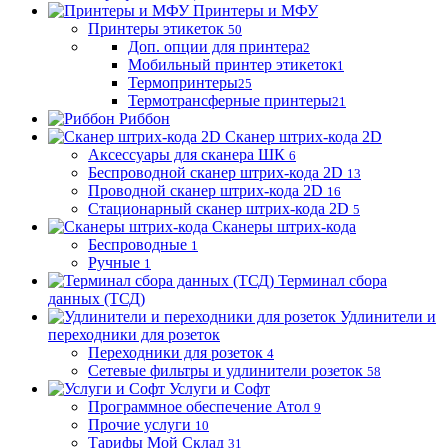
Принтеры и МФУ
Принтеры этикеток
50
Доп. опции для принтера
2
Мобильный принтер этикеток
1
Термопринтеры
25
Термотрансферные принтеры
21
Риббон
Сканер штрих-кода 2D
Аксессуары для сканера ШК
6
Беспроводной сканер штрих-кода 2D
13
Проводной сканер штрих-кода 2D
16
Стационарный сканер штрих-кода 2D
5
Сканеры штрих-кода
Беспроводные
1
Ручные
1
Терминал сбора
данных (ТСД)
Удлинители и
переходники для розеток
Переходники для розеток
4
Сетевые фильтры и удлинители розеток
58
Услуги и Софт
Программное обеспечение Атол
9
Прочие услуги
10
Тарифы Мой Склад
31