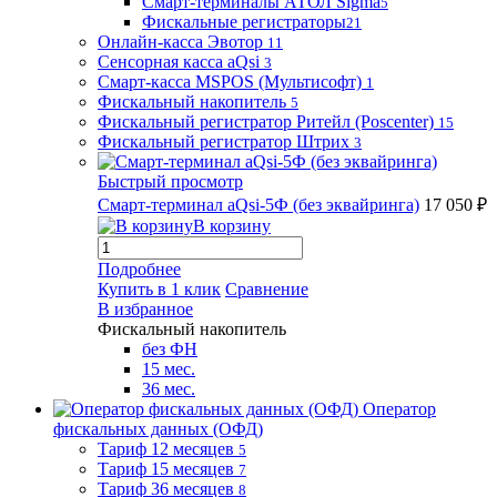
Смарт-терминалы АТОЛ Sigma
5
Фискальные регистраторы
21
Онлайн-касса Эвотор
11
Сенсорная касса aQsi
3
Смарт-касса MSPOS (Мультисофт)
1
Фискальный накопитель
5
Фискальный регистратор Ритейл (Poscenter)
15
Фискальный регистратор Штрих
3
Быстрый просмотр
Смарт-терминал aQsi-5Ф (без эквайринга)
17 050 ₽
В корзину
Подробнее
Купить в 1 клик
Сравнение
В избранное
Фискальный накопитель
без ФН
15 мес.
36 мес.
Оператор
фискальных данных (ОФД)
Тариф 12 месяцев
5
Тариф 15 месяцев
7
Тариф 36 месяцев
8