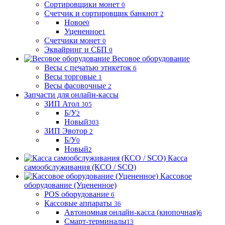
Сортировщики монет
0
Счетчик и сортировщик банкнот
2
Новое
0
Уцененное
1
Счетчики монет
0
Эквайринг и СБП
0
Весовое оборудование
Весы с печатью этикеток
6
Весы торговые
1
Весы фасовочные
2
Запчасти для онлайн-кассы
ЗИП Атол
305
Б/У
2
Новый
303
ЗИП Эвотор
2
Б/У
0
Новый
2
Касса
самообслуживания (КСО / SCO)
Кассовое
оборудование (Уцененное)
POS оборудование
6
Кассовые аппараты
36
Автономная онлайн-касса (кнопочная)
6
Смарт-терминалы
13