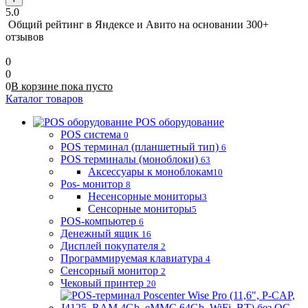
5.0
Общий рейтинг в Яндексе и Авито
на основании 300+
отзывов
0
0
0
В корзине
пока
пусто
Каталог товаров
POS оборудование
POS система
0
POS терминал (планшетный тип)
6
POS терминалы (моноблоки)
63
Аксессуары к моноблокам
10
Pos- монитор
8
Несенсорные мониторы
3
Сенсорные мониторы
5
POS-компьютер
6
Денежный ящик
16
Дисплей покупателя
2
Программируемая клавиатура
4
Сенсорный монитор
2
Чековый принтер
20