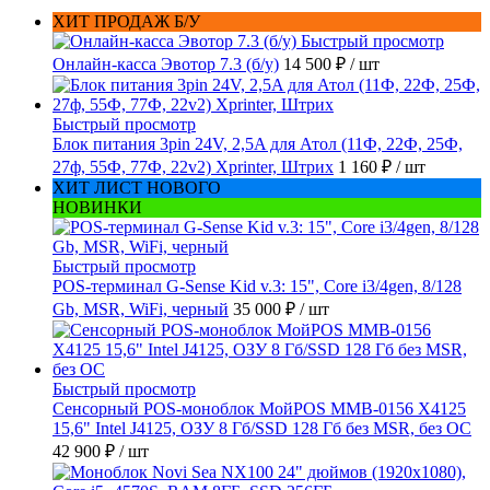
ХИТ ПРОДАЖ Б/У
Быстрый просмотр
Онлайн-касса Эвотор 7.3 (б/у)
14 500 ₽
/ шт
Быстрый просмотр
Блок питания 3pin 24V, 2,5A для Атол (11Ф, 22Ф, 25Ф,
27ф, 55Ф, 77Ф, 22v2) Xprinter, Штрих
1 160 ₽
/ шт
ХИТ ЛИСТ НОВОГО
НОВИНКИ
Быстрый просмотр
POS-терминал G-Sense Kid v.3: 15", Core i3/4gen, 8/128
Gb, MSR, WiFi, черный
35 000 ₽
/ шт
Быстрый просмотр
Сенсорный POS-моноблок МойPOS MMB-0156 X4125
15,6" Intel J4125, ОЗУ 8 Гб/SSD 128 Гб без MSR, без ОС
42 900 ₽
/ шт