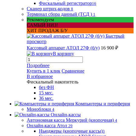
Фискальный регистратор
16
Сканер штрих-кодов
8
Терминал сбора данный (ТСД )
1
Рекомендуем
САМЫЙ НИЗ!
ХИТ ПРОДАЖ Б/У
Быстрый
просмотр
Кассовый аппарат АТОЛ 27Ф (б/у)
16 900 ₽
В корзину
Подробнее
Купить в 1 клик
Сравнение
В избранное
Фискальный накопитель
без ФН
15 мес.
36 мес.
Компьютеры и периферия
Моноблоки
4
Онлайн-кассы
Автономная касса Меркурий (кнопочная)
4
Онлайн-касса Атол
29
Ньюджеры (кнопочные кассы)
3