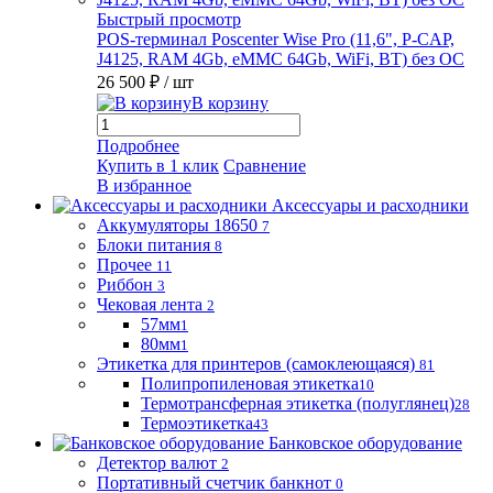
Быстрый просмотр
POS-терминал Poscenter Wise Pro (11,6", P-CAP,
J4125, RAM 4Gb, eMMC 64Gb, WiFi, BT) без ОС
26 500 ₽
/ шт
В корзину
Подробнее
Купить в 1 клик
Сравнение
В избранное
Аксессуары и расходники
Аккумуляторы 18650
7
Блоки питания
8
Прочее
11
Риббон
3
Чековая лента
2
57мм
1
80мм
1
Этикетка для принтеров (самоклеющаяся)
81
Полипропиленовая этикетка
10
Термотрансферная этикетка (полуглянец)
28
Термоэтикетка
43
Банковское оборудование
Детектор валют
2
Портативный счетчик банкнот
0