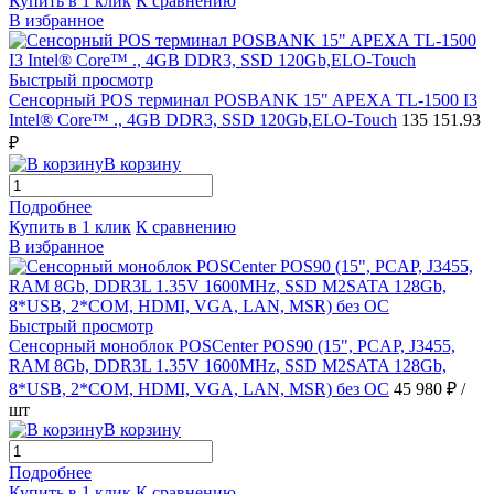
Купить в 1 клик
К сравнению
В избранное
Быстрый просмотр
Сенсорный POS терминал POSBANK 15" APEXA TL-1500 I3
Intel® Core™ ., 4GB DDR3, SSD 120Gb,ELO-Touch
135 151.93
₽
В корзину
Подробнее
Купить в 1 клик
К сравнению
В избранное
Быстрый просмотр
Сенсорный моноблок POSCenter POS90 (15", PCAP, J3455,
RAM 8Gb, DDR3L 1.35V 1600MHz, SSD M2SATA 128Gb,
8*USB, 2*COM, HDMI, VGA, LAN, MSR) без ОС
45 980 ₽
/
шт
В корзину
Подробнее
Купить в 1 клик
К сравнению