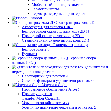
Доп. опции для принтера
2
Мобильный принтер этикеток
1
Термопринтеры
25
Термотрансферные принтеры
21
Риббон
Сканер штрих-кода 2D
Аксессуары для сканера ШК
6
Беспроводной сканер штрих-кода 2D
13
Проводной сканер штрих-кода 2D
16
Стационарный сканер штрих-кода 2D
5
Сканеры штрих-кода
Беспроводные
1
Ручные
1
Терминал сбора
данных (ТСД)
Удлинители и
переходники для розеток
Переходники для розеток
4
Сетевые фильтры и удлинители розеток
58
Услуги и Софт
Программное обеспечение Атол
9
Прочие услуги
10
Тарифы Мой Склад
31
Услуги по онлайн-кассам
24
Услуги по принтерам чековым и этикеток
2