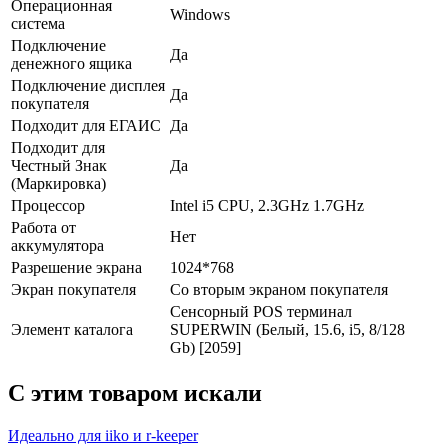
Операционная
Windows
система
Подключение
Да
денежного ящика
Подключение дисплея
Да
покупателя
Подходит для ЕГАИС
Да
Подходит для
Честный Знак
Да
(Маркировка)
Процессор
Intel i5 CPU, 2.3GHz 1.7GHz
Работа от
Нет
аккумулятора
Разрешение экрана
1024*768
Экран покупателя
Со вторым экраном покупателя
Сенсорный POS терминал
Элемент каталога
SUPERWIN (Белый, 15.6, i5, 8/128
Gb) [2059]
C этим товаром искали
Идеально для iiko и r-keeper