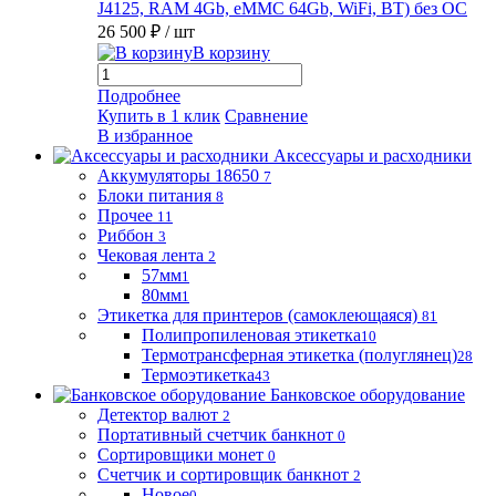
J4125, RAM 4Gb, eMMC 64Gb, WiFi, BT) без ОС
26 500 ₽
/ шт
В корзину
Подробнее
Купить в 1 клик
Сравнение
В избранное
Аксессуары и расходники
Аккумуляторы 18650
7
Блоки питания
8
Прочее
11
Риббон
3
Чековая лента
2
57мм
1
80мм
1
Этикетка для принтеров (самоклеющаяся)
81
Полипропиленовая этикетка
10
Термотрансферная этикетка (полуглянец)
28
Термоэтикетка
43
Банковское оборудование
Детектор валют
2
Портативный счетчик банкнот
0
Сортировщики монет
0
Счетчик и сортировщик банкнот
2
Новое
0