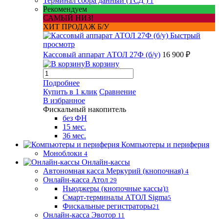
Терминал сбора данный (ТСД )
1
Рекомендуем
САМЫЙ НИЗ!
ХИТ ПРОДАЖ Б/У
Быстрый
просмотр
Кассовый аппарат АТОЛ 27Ф (б/у)
16 900 ₽
В корзину
Подробнее
Купить в 1 клик
Сравнение
В избранное
Фискальный накопитель
без ФН
15 мес.
36 мес.
Компьютеры и периферия
Моноблоки
4
Онлайн-кассы
Автономная касса Меркурий (кнопочная)
4
Онлайн-касса Атол
29
Ньюджеры (кнопочные кассы)
3
Смарт-терминалы АТОЛ Sigma
5
Фискальные регистраторы
21
Онлайн-касса Эвотор
11