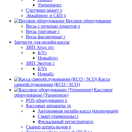
Уцененное
1
Счетчики монет
0
Эквайринг и СБП
0
Весовое оборудование
Весы с печатью этикеток
6
Весы торговые
1
Весы фасовочные
2
Запчасти для онлайн-кассы
ЗИП Атол
305
Б/У
2
Новый
303
ЗИП Эвотор
2
Б/У
0
Новый
2
Касса
самообслуживания (КСО / SCO)
Кассовое
оборудование (Уцененное)
POS оборудование
6
Кассовые аппараты
36
Автономная онлайн-касса (кнопочная)
6
Смарт-терминалы
13
Фискальный регистратор
16
Сканер штрих-кодов
8