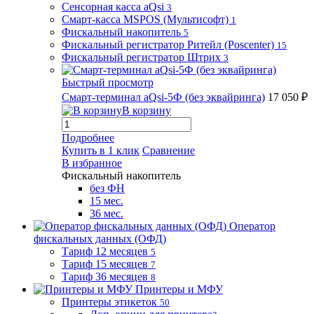
Сенсорная касса aQsi
3
Смарт-касса MSPOS (Мультисофт)
1
Фискальный накопитель
5
Фискальный регистратор Ритейл (Poscenter)
15
Фискальный регистратор Штрих
3
Быстрый просмотр
Смарт-терминал aQsi-5Ф (без эквайринга)
17 050 ₽
В корзину
Подробнее
Купить в 1 клик
Сравнение
В избранное
Фискальный накопитель
без ФН
15 мес.
36 мес.
Оператор
фискальных данных (ОФД)
Тариф 12 месяцев
5
Тариф 15 месяцев
7
Тариф 36 месяцев
8
Принтеры и МФУ
Принтеры этикеток
50