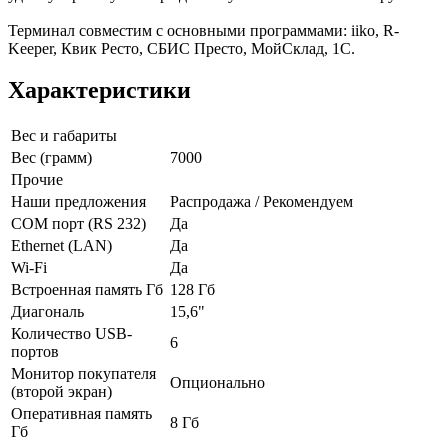
Терминал совместим с основными программами: iiko, R-
Keeper, Квик Ресто, СБИС Престо, МойСклад, 1С.
Характеристики
Вес и габариты
Вес (грамм)
7000
Прочие
Наши предложения
Распродажа / Рекомендуем
COM порт (RS 232)
Да
Ethernet (LAN)
Да
Wi-Fi
Да
Встроенная память Гб
128 Гб
Диагональ
15,6"
Количество USB-
6
портов
Монитор покупателя
Опционально
(второй экран)
Оперативная память
8 Гб
Гб