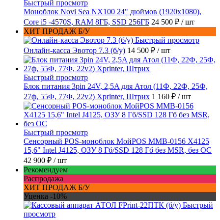
Быстрый просмотр
Моноблок Novi Sea NX100 24" дюймов (1920x1080),
Core i5 -4570S, RAM 8ГБ, SSD 256ГБ
24 500 ₽
/ шт
ХИТ ПРОДАЖ Б/У
Быстрый просмотр
Онлайн-касса Эвотор 7.3 (б/у)
14 500 ₽
/ шт
Быстрый просмотр
Блок питания 3pin 24V, 2,5A для Атол (11Ф, 22Ф, 25Ф,
27ф, 55Ф, 77Ф, 22v2) Xprinter, Штрих
1 160 ₽
/ шт
Быстрый просмотр
Сенсорный POS-моноблок МойPOS MMB-0156 X4125
15,6" Intel J4125, ОЗУ 8 Гб/SSD 128 Гб без MSR, без ОС
42 900 ₽
/ шт
Рекомендуем
Распродажа
ХИТ ПРОДАЖ Б/У
Уценка -10%
Быстрый
просмотр