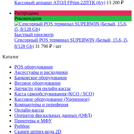
Кассовый аппарат АТОЛ FPrint-22ПТК (б/у)
13 200 ₽
Распродажа
Рекомендуем
Быстрый просмотр
Сенсорный POS терминал SUPERWIN (Белый, 15.6, i5,
8/128 Gb)
31 790 ₽
/ шт
Каталог
POS оборудование
Аксессуары и расходники
Банковское оборудование
Весовое оборудование
Запчасти для онлайн-кассы
Касса самообслуживания (КСО / SCO)
Кассовое оборудование (Уцененное)
Компьютеры и периферия
Онлайн-кассы
Оператор фискальных данных (ОФД)
Принтеры и МФУ
Риббон
Сканер штрих-кода 2D