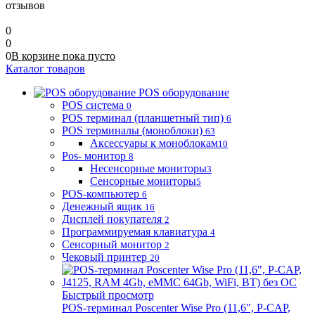
отзывов
0
0
0
В корзине
пока
пусто
Каталог товаров
POS оборудование
POS система
0
POS терминал (планшетный тип)
6
POS терминалы (моноблоки)
63
Аксессуары к моноблокам
10
Pos- монитор
8
Несенсорные мониторы
3
Сенсорные мониторы
5
POS-компьютер
6
Денежный ящик
16
Дисплей покупателя
2
Программируемая клавиатура
4
Сенсорный монитор
2
Чековый принтер
20
Быстрый просмотр
POS-терминал Poscenter Wise Pro (11,6", P-CAP,