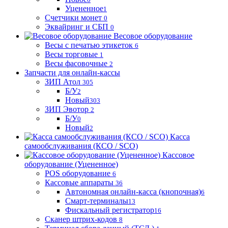
Уцененное
1
Счетчики монет
0
Эквайринг и СБП
0
Весовое оборудование
Весы с печатью этикеток
6
Весы торговые
1
Весы фасовочные
2
Запчасти для онлайн-кассы
ЗИП Атол
305
Б/У
2
Новый
303
ЗИП Эвотор
2
Б/У
0
Новый
2
Касса
самообслуживания (КСО / SCO)
Кассовое
оборудование (Уцененное)
POS оборудование
6
Кассовые аппараты
36
Автономная онлайн-касса (кнопочная)
6
Смарт-терминалы
13
Фискальный регистратор
16
Сканер штрих-кодов
8