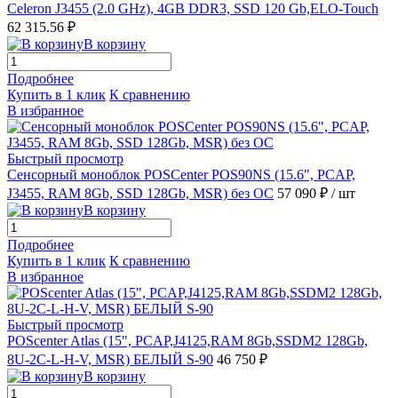
Celeron J3455 (2.0 GHz), 4GB DDR3, SSD 120 Gb,ELO-Touch
62 315.56 ₽
В корзину
Подробнее
Купить в 1 клик
К сравнению
В избранное
Быстрый просмотр
Сенсорный моноблок POSCenter POS90NS (15.6", PCAP,
J3455, RAM 8Gb, SSD 128Gb, MSR) без ОС
57 090 ₽
/ шт
В корзину
Подробнее
Купить в 1 клик
К сравнению
В избранное
Быстрый просмотр
POScenter Atlas (15", PCAP,J4125,RAM 8Gb,SSDM2 128Gb,
8U-2C-L-H-V, MSR) БЕЛЫЙ S-90
46 750 ₽
В корзину