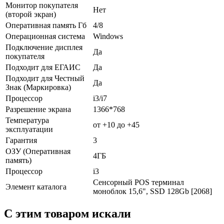
Монитор покупателя
Нет
(второй экран)
Оперативная память Гб
4/8
Операционная система
Windows
Подключение дисплея
Да
покупателя
Подходит для ЕГАИС
Да
Подходит для Честный
Да
Знак (Маркировка)
Процессор
i3/i7
Разрешение экрана
1366*768
Температура
от +10 до +45
эксплуатации
Гарантия
3
ОЗУ (Оперативная
4ГБ
память)
Процессор
i3
Сенсорный POS терминал
Элемент каталога
моноблок 15,6", SSD 128Gb [2068]
C этим товаром искали