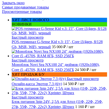
Закрыть окно
Самые продаваемые товары
Просмотренные товары
ХИТ ЛИСТ НОВОГО
НОВИНКИ
Быстрый просмотр
POS-терминал G-Sense Kid v.3: 15", Core i3/4gen, 8/128
Gb, MSR, WiFi, черный
35 000 ₽
/ шт
Быстрый просмотр
Моноблок Novi Sea NX100 24" дюймов (1920x1080),
Core i5 -4570S, RAM 8ГБ, SSD 256ГБ
24 500 ₽
/ шт
ХИТ ПРОДАЖ Б/У
Быстрый просмотр
Онлайн-касса Эвотор 7.3 (б/у)
14 500 ₽
/ шт
Быстрый просмотр
Блок питания 3pin 24V, 2,5A для Атол (11Ф, 22Ф, 25Ф,
27ф, 55Ф, 77Ф, 22v2) Xprinter, Штрих
1 160 ₽
/ шт