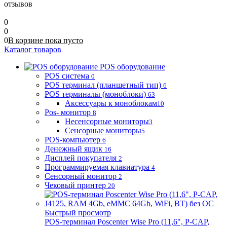
отзывов
0
0
0
В корзине
пока
пусто
Каталог товаров
POS оборудование
POS система
0
POS терминал (планшетный тип)
6
POS терминалы (моноблоки)
63
Аксессуары к моноблокам
10
Pos- монитор
8
Несенсорные мониторы
3
Сенсорные мониторы
5
POS-компьютер
6
Денежный ящик
16
Дисплей покупателя
2
Программируемая клавиатура
4
Сенсорный монитор
2
Чековый принтер
20
Быстрый просмотр
POS-терминал Poscenter Wise Pro (11,6", P-CAP,