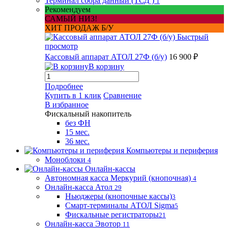
Терминал сбора данный (ТСД )
1
Рекомендуем
САМЫЙ НИЗ!
ХИТ ПРОДАЖ Б/У
Быстрый
просмотр
Кассовый аппарат АТОЛ 27Ф (б/у)
16 900 ₽
В корзину
Подробнее
Купить в 1 клик
Сравнение
В избранное
Фискальный накопитель
без ФН
15 мес.
36 мес.
Компьютеры и периферия
Моноблоки
4
Онлайн-кассы
Автономная касса Меркурий (кнопочная)
4
Онлайн-касса Атол
29
Ньюджеры (кнопочные кассы)
3
Смарт-терминалы АТОЛ Sigma
5
Фискальные регистраторы
21
Онлайн-касса Эвотор
11