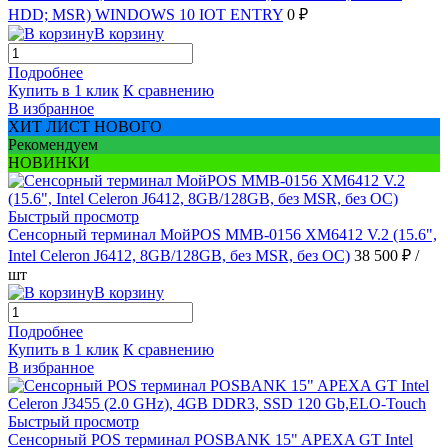
HDD; MSR) WINDOWS 10 IOT ENTRY
0 ₽
В корзину
Подробнее
Купить в 1 клик
К сравнению
В избранное
ХИТ ЛИСТ НОВОГО
Рекомендуем
НОВИНКИ
Быстрый просмотр
Сенсорный терминал МойPOS MMB-0156 XM6412 V.2 (15.6",
Intel Celeron J6412, 8GB/128GB, без MSR, без ОС)
38 500 ₽
/
шт
В корзину
Подробнее
Купить в 1 клик
К сравнению
В избранное
Быстрый просмотр
Сенсорный POS терминал POSBANK 15" APEXA GT Intel