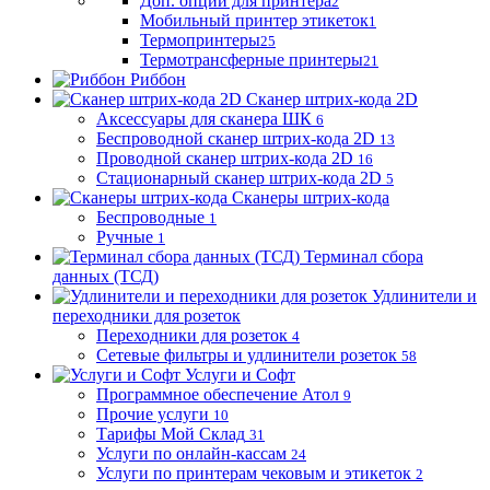
Доп. опции для принтера
2
Мобильный принтер этикеток
1
Термопринтеры
25
Термотрансферные принтеры
21
Риббон
Сканер штрих-кода 2D
Аксессуары для сканера ШК
6
Беспроводной сканер штрих-кода 2D
13
Проводной сканер штрих-кода 2D
16
Стационарный сканер штрих-кода 2D
5
Сканеры штрих-кода
Беспроводные
1
Ручные
1
Терминал сбора
данных (ТСД)
Удлинители и
переходники для розеток
Переходники для розеток
4
Сетевые фильтры и удлинители розеток
58
Услуги и Софт
Программное обеспечение Атол
9
Прочие услуги
10
Тарифы Мой Склад
31
Услуги по онлайн-кассам
24
Услуги по принтерам чековым и этикеток
2