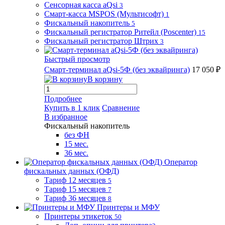
Сенсорная касса aQsi
3
Смарт-касса MSPOS (Мультисофт)
1
Фискальный накопитель
5
Фискальный регистратор Ритейл (Poscenter)
15
Фискальный регистратор Штрих
3
Быстрый просмотр
Смарт-терминал aQsi-5Ф (без эквайринга)
17 050 ₽
В корзину
Подробнее
Купить в 1 клик
Сравнение
В избранное
Фискальный накопитель
без ФН
15 мес.
36 мес.
Оператор
фискальных данных (ОФД)
Тариф 12 месяцев
5
Тариф 15 месяцев
7
Тариф 36 месяцев
8
Принтеры и МФУ
Принтеры этикеток
50