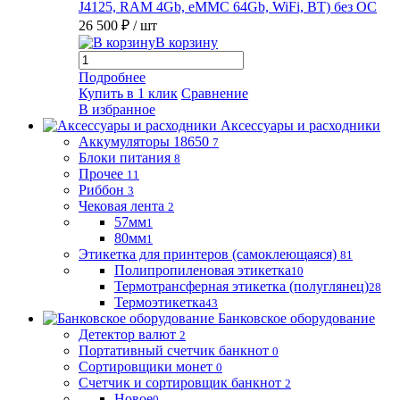
J4125, RAM 4Gb, eMMC 64Gb, WiFi, BT) без ОС
26 500 ₽
/ шт
В корзину
Подробнее
Купить в 1 клик
Сравнение
В избранное
Аксессуары и расходники
Аккумуляторы 18650
7
Блоки питания
8
Прочее
11
Риббон
3
Чековая лента
2
57мм
1
80мм
1
Этикетка для принтеров (самоклеющаяся)
81
Полипропиленовая этикетка
10
Термотрансферная этикетка (полуглянец)
28
Термоэтикетка
43
Банковское оборудование
Детектор валют
2
Портативный счетчик банкнот
0
Сортировщики монет
0
Счетчик и сортировщик банкнот
2
Новое
0