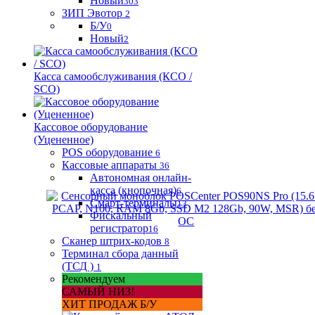
Новый
303
ЗИП Эвотор
2
Б/У
0
Новый
2
Касса самообслуживания (КСО /
SCO)
Кассовое оборудование
(Уцененное)
POS оборудование
6
Кассовые аппараты
36
Автономная онлайн-
касса (кнопочная)
6
Смарт-терминалы
13
Фискальный
регистратор
16
Сканер штрих-кодов
8
Терминал сбора данный
(ТСД )
1
Рекомендуем
САМЫЙ НИЗ!
ХИТ ПРОДАЖ Б/У