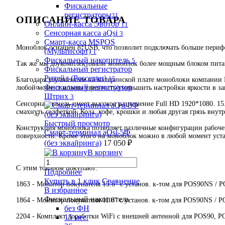
Фискальные
регистраторы
21
ОПИСАНИЕ ТОВАРА
Онлайн-касса Эвотор
11
Сенсорная касса aQsi
3
Смарт-касса MSPOS
Моноблок оснащён 8*USB, что позволит подключать больше периф
(Мультисофт)
1
Фискальный накопитель
5
Так же мы доукомплектовали моноблок более мощным блоком питани
Фискальный регистратор
Ритейл (Poscenter)
15
Благодаря улучшениям на материнской плате моноблоки компании 
Фискальный регистратор
любой момент можно увеличить/уменьшить настройки яркости в зав
Штрих
3
Сенсорная панель имеет высокое разрешение Full HD 1920*1080. 15
смахнуть салфеткой. Кола, кофе, крошки и любая другая грязь внут
Быстрый просмотр
Конструкция моноблока позволяет различные конфигурации рабочег
Смарт-терминал aQsi-5Ф
поверхности. Кроме этого на моноблок можно в любой момент уста
(без эквайринга)
17 050 ₽
В корзину
С этим товаром покупают:
Подробнее
Купить в 1 клик
Сравнение
1863 - Монитор покупателя 15.6" с установ. к-том для POS90NS / P
В избранное
Фискальный накопитель
1864 - Монитор покупателя 11.6" с установ. к-том для POS90NS / P
без ФН
2204 - Комплект доработки WiFi с внешней антенной для POS90, PO
15 мес.