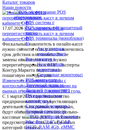
Каталог товаров
Наши новости
POS
оборудование
POS система
0
POS терминал (планшетный
17.07.2026
Как заменить ФН и
тип)
перерегистрировать кассу в личном
6
POS терминалы (моноблоки)
кабинете ОФД
Фискальный накопитель в онлайн-кассе
63
Аксессуары к
нужно сменить, если у него закончились
моноблокам
срок действия или память. После
10
Pos- монитор
замены накопителя кассу нужно
8
Несенсорные
перерегистрировать в ФНС. Эксперты
мониторы
Контур.Маркета подготовили
3
Сенсорные мониторы
пошаговую инструкцию.
5
POS-компьютер
Изменения в правилах работы с
6
Денежный ящик
контрольно-кассовыми машинами на
16
Дисплей покупателя
рынках и ярмарках с 1 марта 2025 года.
2
Программируемая
С 1 марта 2025 года большинство
клавиатура
предпринимателей, осуществляющих
4
Сенсорный монитор
деятельность на рынках и ярмарках,
2
Чековый принтер
будут обязаны применять контрольно-
20
кассовые машины (ККТ). Исключения
предусмотрены лишь для отдельных
категорий бизнеса.