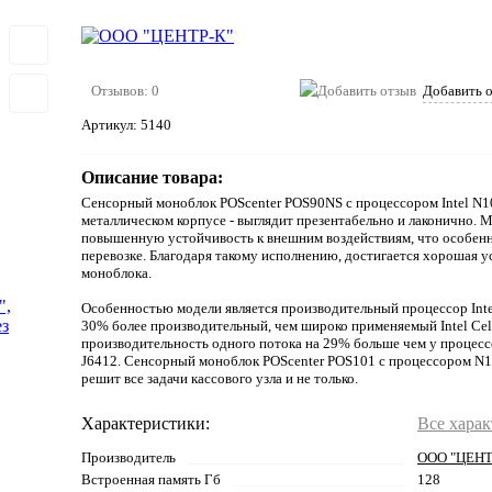
Отзывов: 0
Добавить 
Артикул:
5140
Описание товара:
Сенсорный моноблок POScenter POS90NS с процессором Intel N1
металлическом корпусе - выглядит презентабельно и лаконично. 
повышенную устойчивость к внешним воздействиям, что особен
перевозке. Благодаря такому исполнению, достигается хорошая 
моноблока.
Особенностью модели является производительный процессор Inte
30% более производительный, чем широко применяемый Intel Cele
производительность одного потока на 29% больше чем у процессо
J6412. Сенсорный моноблок POScenter POS101 с процессором N1
решит все задачи кассового узла и не только.
Характеристики:
Все хара
Производитель
ООО "ЦЕНТ
Встроенная память Гб
128