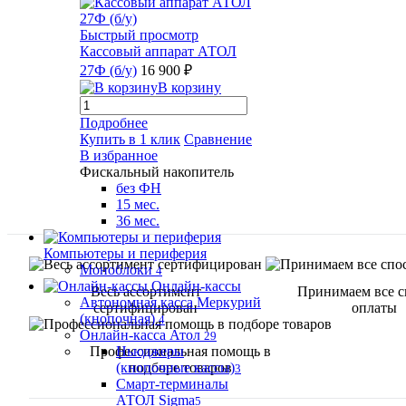
Быстрый просмотр
Кассовый аппарат АТОЛ
27Ф (б/у)
16 900 ₽
В корзину
Подробнее
Купить в 1 клик
Сравнение
В избранное
Фискальный накопитель
без ФН
15 мес.
36 мес.
Компьютеры и периферия
Моноблоки
4
Онлайн-кассы
Весь ассортимент
Принимаем все 
Автономная касса Меркурий
сертифицирован
оплаты
(кнопочная)
4
Онлайн-касса Атол
29
Профессиональная помощь в
Ньюджеры
подборе товаров
(кнопочные кассы)
3
Смарт-терминалы
АТОЛ Sigma
5