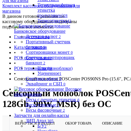
Термотрансферная
Комплект кассового оборудования для
этикетка
магазина
(полуглянец)
28
В данном готовом решении по
Термоэтикетка
43
кассовому оборудованию подобраны
подобраны все элементы.
Банковское оборудование
Детектор валют
Главная страница
2
Портативный счетчик
•
банкнот
Каталог товаров
0
Сортировщики монет
•
0
Счетчик и сортировщик
POS оборудование
банкнот
•
2
Новое
POS терминалы (моноблоки)
0
Уцененное
•
1
Счетчики монет
Сенсорный моноблок POSCenter POS90NS Pro (15.6", PC
0
Эквайринг и СБП
0
Весовое
Сенсорный моноблок POSCent
оборудование
Весы с печатью этикеток
6
128Gb, 90W, MSR) без ОС
Весы торговые
1
Весы фасовочные
2
Запчасти для онлайн-кассы
ЗИП Атол
305
ВЕРНУТЬСЯ В РАЗДЕЛ
ОБЗОР ТОВАРА
ОПИСАНИЕ
Б/У
2