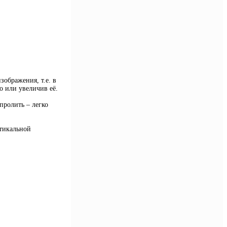
ображения, т.е. в
о или увеличив её.
пролить – легко
ртикальной