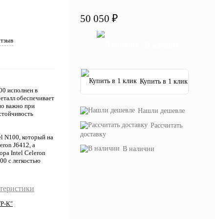
50 050 ₽
отзыв
В корзину
Купить в 1 клик
00 исполнен в
Металл обеспечивает
но важно при
Нашли дешевле
устойчивость
Рассчитать
доставку
l N100, который на
ron J6412, а
В наличии
ра Intel Celeron
00 с легкостью
ктеристики
Р-К"