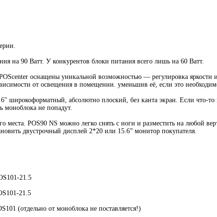
ерии.
я на 90 Ватт. У конкурентов блоки питания всего лишь на 60 Ватт.
POScenter оснащены уникальной возможностью — регулировка яркости из
исимости от освещения в помещении. уменьшив её, если это необходим
.6" широкоформатный, абсолютно плоский, без канта экран. Если что-то 
рь моноблока не попадут.
о места. POS90 NS можно легко снять с ноги и разместить на любой ве
новить двустрочный дисплей 2*20 или 15.6” монитор покупателя.
OS101-21.5
OS101-21.5
S101 (отдельно от моноблока не поставляется!)