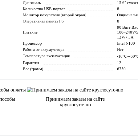
Диагональ
15.6" емко
Количество USB-портов
8
Монитор покупателя (второй экран)
Опциональ
Оперативная память Гб
8
90 Ватт Вх
Питание
100~240V/
12V/7.5A
Процессор
Intel N100
Работа от аккумулятора
Нет
Температура эксплуатации
-10℃～60
Гарантия
12
Вес (грамм)
6750
способы
Принимаем заказы на сайте
круглосуточно