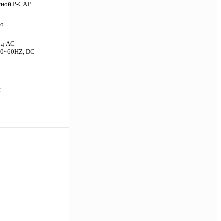
стной P-CAP
но
од AC
50~60HZ, DC
℃