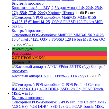
Быстрый просмотр
Блок питания 3pin 24V, 2,5A для Атол (11Ф, 22Ф, 25Ф,
27ф, 55Ф, 77Ф, 22v2) Xprinter, Штрих
1 160 ₽
/ шт
Быстрый просмотр
Сенсорный POS-моноблок МойPOS MMB-0156 X4125
15,6" Intel J4125, ОЗУ 8 Гб/SSD 128 Гб без MSR, без ОС
42 900 ₽
/ шт
Рекомендуем
Распродажа
ХИТ ПРОДАЖ Б/У
Уценка -10%
Быстрый
просмотр
Кассовый аппарат АТОЛ FPrint-22ПТК (б/у)
13 200 ₽
Быстрый просмотр
Cенсорный POS-моноблок G-POS Pro Intel Celeron J6412
(2.6 GHz), 4GB DDR4, SSD 128 Gb, PCAP Touch, MSR,