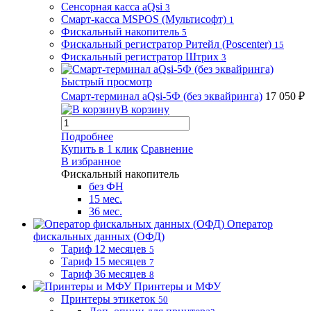
Сенсорная касса aQsi
3
Смарт-касса MSPOS (Мультисофт)
1
Фискальный накопитель
5
Фискальный регистратор Ритейл (Poscenter)
15
Фискальный регистратор Штрих
3
Быстрый просмотр
Смарт-терминал aQsi-5Ф (без эквайринга)
17 050 ₽
В корзину
Подробнее
Купить в 1 клик
Сравнение
В избранное
Фискальный накопитель
без ФН
15 мес.
36 мес.
Оператор
фискальных данных (ОФД)
Тариф 12 месяцев
5
Тариф 15 месяцев
7
Тариф 36 месяцев
8
Принтеры и МФУ
Принтеры этикеток
50