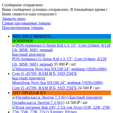
Сообщение отправлено
Ваше сообщение успешно отправлено. В ближайшее время с
Вами свяжется наш специалист
Закрыть окно
Самые продаваемые товары
Просмотренные товары
ХИТ ЛИСТ НОВОГО
НОВИНКИ
Быстрый просмотр
POS-терминал G-Sense Kid v.3: 15", Core i3/4gen, 8/128
Gb, MSR, WiFi, черный
35 000 ₽
/ шт
Быстрый просмотр
Моноблок Novi Sea NX100 24" дюймов (1920x1080),
Core i5 -4570S, RAM 8ГБ, SSD 256ГБ
24 500 ₽
/ шт
ХИТ ПРОДАЖ Б/У
Быстрый просмотр
Онлайн-касса Эвотор 7.3 (б/у)
14 500 ₽
/ шт