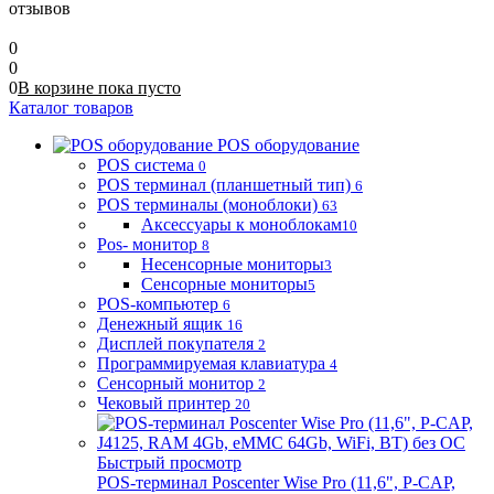
отзывов
0
0
0
В корзине
пока
пусто
Каталог товаров
POS оборудование
POS система
0
POS терминал (планшетный тип)
6
POS терминалы (моноблоки)
63
Аксессуары к моноблокам
10
Pos- монитор
8
Несенсорные мониторы
3
Сенсорные мониторы
5
POS-компьютер
6
Денежный ящик
16
Дисплей покупателя
2
Программируемая клавиатура
4
Сенсорный монитор
2
Чековый принтер
20
Быстрый просмотр
POS-терминал Poscenter Wise Pro (11,6", P-CAP,