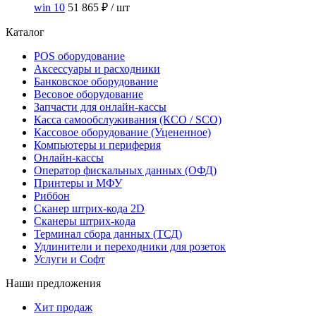
win 10
51 865 ₽
/ шт
Каталог
POS оборудование
Аксессуары и расходники
Банковское оборудование
Весовое оборудование
Запчасти для онлайн-кассы
Касса самообслуживания (КСО / SCO)
Кассовое оборудование (Уцененное)
Компьютеры и периферия
Онлайн-кассы
Оператор фискальных данных (ОФД)
Принтеры и МФУ
Риббон
Сканер штрих-кода 2D
Сканеры штрих-кода
Терминал сбора данных (ТСД)
Удлинители и переходники для розеток
Услуги и Софт
Наши предложения
Хит продаж