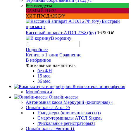
Терминал сбора данный (ТСД )
1
Рекомендуем
САМЫЙ НИЗ!
ХИТ ПРОДАЖ Б/У
Быстрый
просмотр
Кассовый аппарат АТОЛ 27Ф (б/у)
16 900 ₽
В корзину
Подробнее
Купить в 1 клик
Сравнение
В избранное
Фискальный накопитель
без ФН
15 мес.
36 мес.
Компьютеры и периферия
Моноблоки
4
Онлайн-кассы
Автономная касса Меркурий (кнопочная)
4
Онлайн-касса Атол
29
Ньюджеры (кнопочные кассы)
3
Смарт-терминалы АТОЛ Sigma
5
Фискальные регистраторы
21
Онлайн-касса Эвотор
11