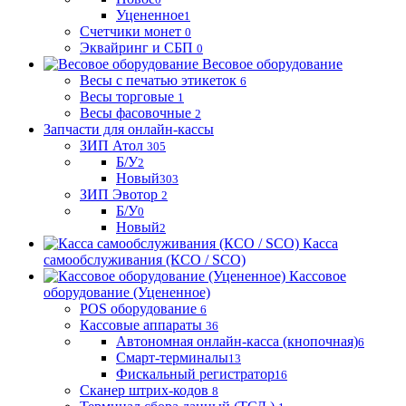
Уцененное
1
Счетчики монет
0
Эквайринг и СБП
0
Весовое оборудование
Весы с печатью этикеток
6
Весы торговые
1
Весы фасовочные
2
Запчасти для онлайн-кассы
ЗИП Атол
305
Б/У
2
Новый
303
ЗИП Эвотор
2
Б/У
0
Новый
2
Касса
самообслуживания (КСО / SCO)
Кассовое
оборудование (Уцененное)
POS оборудование
6
Кассовые аппараты
36
Автономная онлайн-касса (кнопочная)
6
Смарт-терминалы
13
Фискальный регистратор
16
Сканер штрих-кодов
8