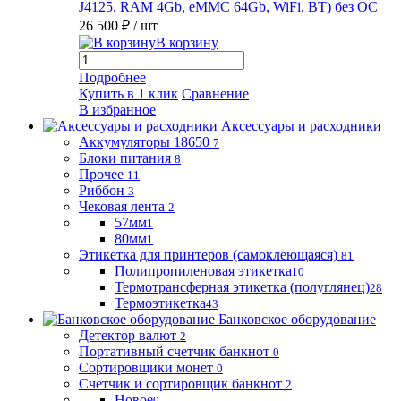
J4125, RAM 4Gb, eMMC 64Gb, WiFi, BT) без ОС
26 500 ₽
/ шт
В корзину
Подробнее
Купить в 1 клик
Сравнение
В избранное
Аксессуары и расходники
Аккумуляторы 18650
7
Блоки питания
8
Прочее
11
Риббон
3
Чековая лента
2
57мм
1
80мм
1
Этикетка для принтеров (самоклеющаяся)
81
Полипропиленовая этикетка
10
Термотрансферная этикетка (полуглянец)
28
Термоэтикетка
43
Банковское оборудование
Детектор валют
2
Портативный счетчик банкнот
0
Сортировщики монет
0
Счетчик и сортировщик банкнот
2
Новое
0