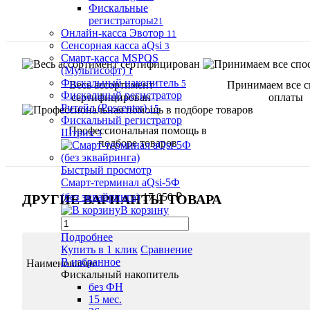
Фискальные
регистраторы
21
Онлайн-касса Эвотор
11
Сенсорная касса aQsi
3
Смарт-касса MSPOS
(Мультисофт)
1
Фискальный накопитель
5
Весь ассортимент
Принимаем все 
Фискальный регистратор
сертифицирован
оплаты
Ритейл (Poscenter)
15
Фискальный регистратор
Профессиональная помощь в
Штрих
3
подборе товаров
Быстрый просмотр
Смарт-терминал aQsi-5Ф
(без эквайринга)
17 050 ₽
ДРУГИЕ ВАРИАНТЫ ТОВАРА
В корзину
Подробнее
Купить в 1 клик
Сравнение
В избранное
Наименование
Фискальный накопитель
без ФН
15 мес.