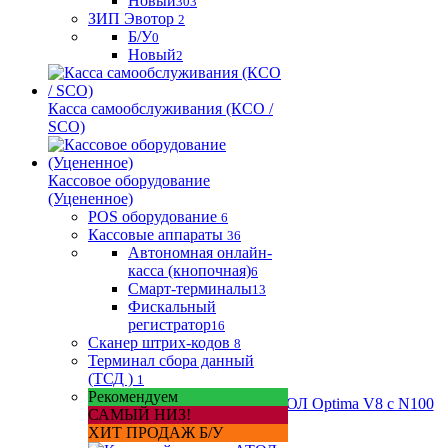
Новый
303
ЗИП Эвотор
2
Б/У
0
Новый
2
Касса самообслуживания (КСО /
SCO)
Кассовое оборудование
(Уцененное)
POS оборудование
6
Кассовые аппараты
36
Автономная онлайн-
касса (кнопочная)
6
Смарт-терминалы
13
Фискальный
регистратор
16
Сканер штрих-кодов
8
Терминал сбора данный
(ТСД )
1
Рекомендуем
САМЫЙ НИЗ!
ХИТ ПРОДАЖ Б/У