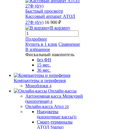
Быстрый просмотр
Кассовый аппарат АТОЛ
27Ф (б/у)
16 900 ₽
В корзину
Подробнее
Купить в 1 клик
Сравнение
В избранное
Фискальный накопитель
без ФН
15 мес.
36 мес.
Компьютеры и периферия
Моноблоки
4
Онлайн-кассы
Автономная касса Меркурий
(кнопочная)
4
Онлайн-касса Атол
29
Ньюджеры
(кнопочные кассы)
3
Смарт-терминалы
АТОЛ Sigma
5