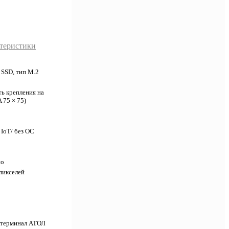
ктеристики
 SSD, тип M.2
ь крепления на
 75 × 75)
IoT/ без ОС
но
пикселей
 терминал АТОЛ