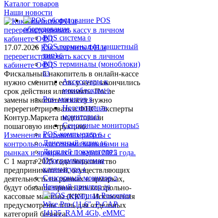
Каталог товаров
Наши новости
POS
оборудование
POS система
0
POS терминал (планшетный
17.07.2026
Как заменить ФН и
тип)
перерегистрировать кассу в личном
6
POS терминалы (моноблоки)
кабинете ОФД
Фискальный накопитель в онлайн-кассе
63
Аксессуары к
нужно сменить, если у него закончились
моноблокам
срок действия или память. После
10
Pos- монитор
замены накопителя кассу нужно
8
Несенсорные
перерегистрировать в ФНС. Эксперты
мониторы
Контур.Маркета подготовили
3
Сенсорные мониторы
пошаговую инструкцию.
5
POS-компьютер
Изменения в правилах работы с
6
Денежный ящик
контрольно-кассовыми машинами на
16
Дисплей покупателя
рынках и ярмарках с 1 марта 2025 года.
2
Программируемая
С 1 марта 2025 года большинство
клавиатура
предпринимателей, осуществляющих
4
Сенсорный монитор
деятельность на рынках и ярмарках,
2
Чековый принтер
будут обязаны применять контрольно-
20
кассовые машины (ККТ). Исключения
предусмотрены лишь для отдельных
категорий бизнеса.