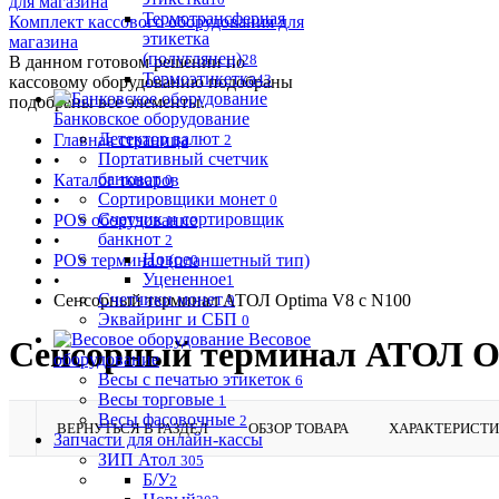
Термотрансферная
Комплект кассового оборудования для
этикетка
магазина
(полуглянец)
28
В данном готовом решении по
Термоэтикетка
43
кассовому оборудованию подобраны
подобраны все элементы.
Банковское оборудование
Детектор валют
Главная страница
2
Портативный счетчик
•
банкнот
Каталог товаров
0
Сортировщики монет
•
0
Счетчик и сортировщик
POS оборудование
банкнот
•
2
Новое
POS терминал (планшетный тип)
0
Уцененное
•
1
Счетчики монет
Сенсорный терминал АТОЛ Optima V8 с N100
0
Эквайринг и СБП
0
Весовое
Сенсорный терминал АТОЛ Op
оборудование
Весы с печатью этикеток
6
Весы торговые
1
Весы фасовочные
2
ВЕРНУТЬСЯ В РАЗДЕЛ
ОБЗОР ТОВАРА
ХАРАКТЕРИСТ
Запчасти для онлайн-кассы
ЗИП Атол
305
Б/У
2