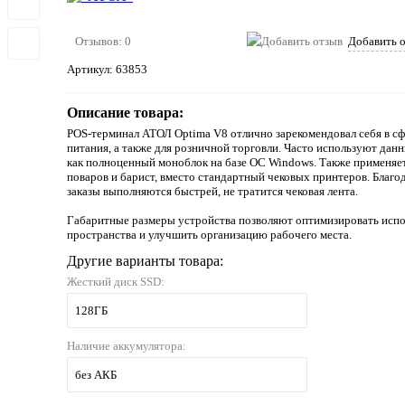
Отзывов: 0
Добавить 
Артикул:
63853
Описание товара:
POS-терминал АТОЛ Optima V8 отлично зарекомендовал себя в с
питания, а также для розничной торговли. Часто используют дан
как полноценный моноблок на базе ОС Windows. Также применяет
поваров и барист, вместо стандартный чековых принтеров. Благо
заказы выполняются быстрей, не тратится чековая лента.
Габаритные размеры устройства позволяют оптимизировать испо
пространства и улучшить организацию рабочего места.
Другие варианты товара:
Жесткий диск SSD:
128ГБ
Наличие аккумулятора:
без АКБ