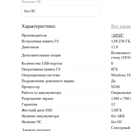
Наличие ОС:
без ОС
Характеристики:
Все хара
Производитель
"АТОЛ"
Встроенная память Гб
128/256 ГБ,
Диагональ
11.6
Возможност
Дополнительные опции
стену (VESA
Количество USB-портов
8
Оперативная память Гб
8ГБ
Операционная система
Windows 10 
Подключение денежного ящика
Да
Процессор
N100
Работа от аккумулятора
Опциональ
Разрешение экрана
1366 х 768 
Гарантия
12
Жесткий диск SSD
128ГБ
Наличие аккумулятора
без АКБ
Наличие ОС
без ОС
Сенсорный
Элемент каталога