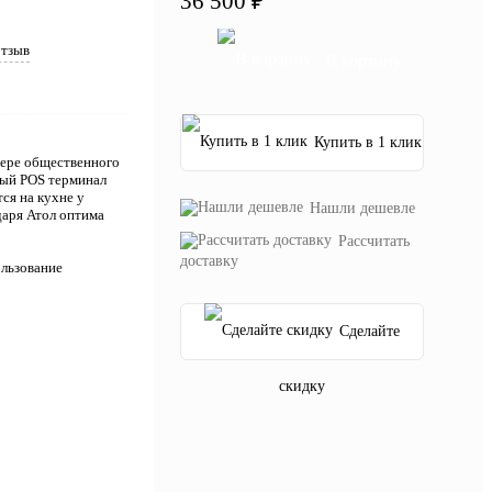
36 500 ₽
отзыв
В корзину
Купить в 1 клик
фере общественного
ный POS терминал
ся на кухне у
Нашли дешевле
даря Атол оптима
Рассчитать
доставку
льзование
Сделайте
скидку