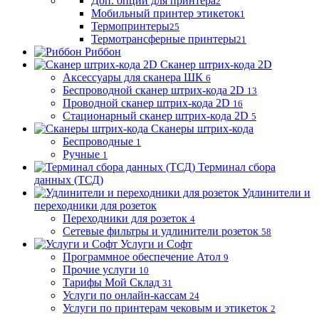
Доп. опции для принтера
2
Мобильный принтер этикеток
1
Термопринтеры
25
Термотрансферные принтеры
21
Риббон
Сканер штрих-кода 2D
Аксессуары для сканера ШК
6
Беспроводной сканер штрих-кода 2D
13
Проводной сканер штрих-кода 2D
16
Стационарный сканер штрих-кода 2D
5
Сканеры штрих-кода
Беспроводные
1
Ручные
1
Терминал сбора
данных (ТСД)
Удлинители и
переходники для розеток
Переходники для розеток
4
Сетевые фильтры и удлинители розеток
58
Услуги и Софт
Программное обеспечение Атол
9
Прочие услуги
10
Тарифы Мой Склад
31
Услуги по онлайн-кассам
24
Услуги по принтерам чековым и этикеток
2