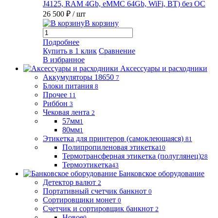
J4125, RAM 4Gb, eMMC 64Gb, WiFi, BT) без ОС
26 500 ₽
/ шт
В корзину
Подробнее
Купить в 1 клик
Сравнение
В избранное
Аксессуары и расходники
Аккумуляторы 18650
7
Блоки питания
8
Прочее
11
Риббон
3
Чековая лента
2
57мм
1
80мм
1
Этикетка для принтеров (самоклеющаяся)
81
Полипропиленовая этикетка
10
Термотрансферная этикетка (полуглянец)
28
Термоэтикетка
43
Банковское оборудование
Детектор валют
2
Портативный счетчик банкнот
0
Сортировщики монет
0
Счетчик и сортировщик банкнот
2
Новое
0