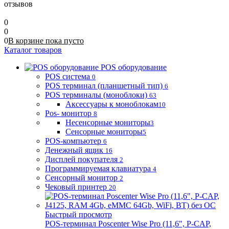
отзывов
0
0
0
В корзине
пока
пусто
Каталог товаров
POS оборудование
POS система
0
POS терминал (планшетный тип)
6
POS терминалы (моноблоки)
63
Аксессуары к моноблокам
10
Pos- монитор
8
Несенсорные мониторы
3
Сенсорные мониторы
5
POS-компьютер
6
Денежный ящик
16
Дисплей покупателя
2
Программируемая клавиатура
4
Сенсорный монитор
2
Чековый принтер
20
Быстрый просмотр
POS-терминал Poscenter Wise Pro (11,6", P-CAP,