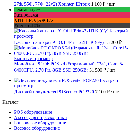
27ф, 55Ф, 77Ф, 22v2) Xprinter, Штрих
1 160 ₽
/ шт
Рекомендуем
Распродажа
ХИТ ПРОДАЖ Б/У
Уценка -10%
Быстрый
просмотр
Кассовый аппарат АТОЛ FPrint-22ПТК (б/у)
13 200 ₽
Быстрый просмотр
Моноблок PC OKPOS 24 (безрамочный, "24", Core i5-
6400CPU, 2.70 Гц, 8GB SSD 250GB)
31 500 ₽
/ шт
Быстрый
просмотр
Дисплей покупателя POScenter PCP220
7 100 ₽
/ шт
Каталог
POS оборудование
Аксессуары и расходники
Банковское оборудование
Весовое оборудование