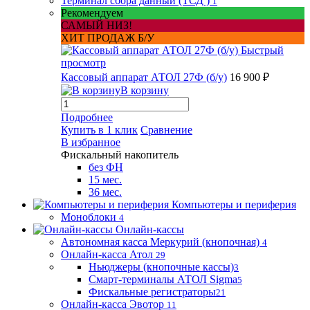
Терминал сбора данный (ТСД )
1
Рекомендуем
САМЫЙ НИЗ!
ХИТ ПРОДАЖ Б/У
Быстрый
просмотр
Кассовый аппарат АТОЛ 27Ф (б/у)
16 900 ₽
В корзину
Подробнее
Купить в 1 клик
Сравнение
В избранное
Фискальный накопитель
без ФН
15 мес.
36 мес.
Компьютеры и периферия
Моноблоки
4
Онлайн-кассы
Автономная касса Меркурий (кнопочная)
4
Онлайн-касса Атол
29
Ньюджеры (кнопочные кассы)
3
Смарт-терминалы АТОЛ Sigma
5
Фискальные регистраторы
21
Онлайн-касса Эвотор
11