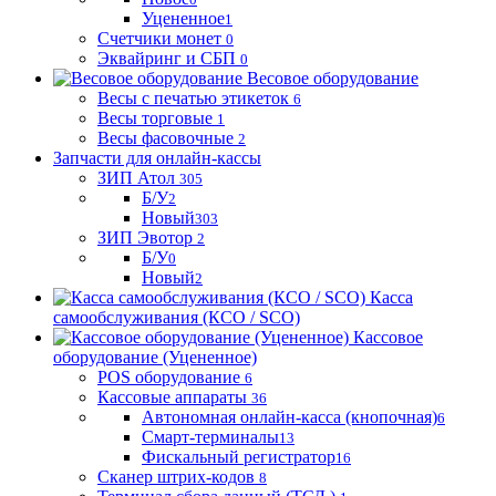
Уцененное
1
Счетчики монет
0
Эквайринг и СБП
0
Весовое оборудование
Весы с печатью этикеток
6
Весы торговые
1
Весы фасовочные
2
Запчасти для онлайн-кассы
ЗИП Атол
305
Б/У
2
Новый
303
ЗИП Эвотор
2
Б/У
0
Новый
2
Касса
самообслуживания (КСО / SCO)
Кассовое
оборудование (Уцененное)
POS оборудование
6
Кассовые аппараты
36
Автономная онлайн-касса (кнопочная)
6
Смарт-терминалы
13
Фискальный регистратор
16
Сканер штрих-кодов
8