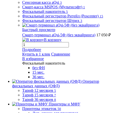
Сенсорная касса aQsi
3
Смарт-касса MSPOS (Мультисофт)
1
Фискальный накопитель
5
Фискальный регистратор Ритейл (Poscenter)
15
Фискальный регистратор Штрих
3
Быстрый просмотр
Смарт-терминал aQsi-5Ф (без эквайринга)
17 050 ₽
В корзину
Подробнее
Купить в 1 клик
Сравнение
В избранное
Фискальный накопитель
без ФН
15 мес.
36 мес.
Оператор
фискальных данных (ОФД)
Тариф 12 месяцев
5
Тариф 15 месяцев
7
Тариф 36 месяцев
8
Принтеры и МФУ
Принтеры этикеток
50