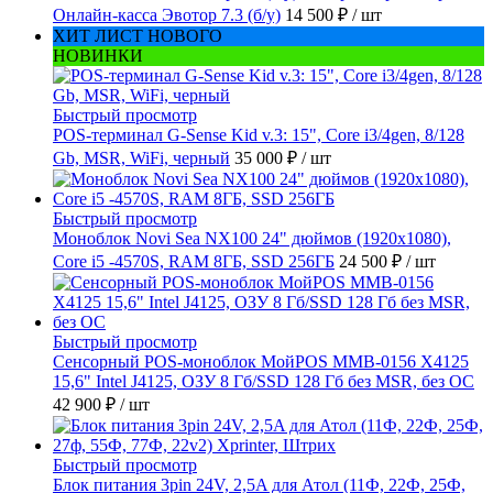
Онлайн-касса Эвотор 7.3 (б/у)
14 500 ₽
/ шт
ХИТ ЛИСТ НОВОГО
НОВИНКИ
Быстрый просмотр
POS-терминал G-Sense Kid v.3: 15", Core i3/4gen, 8/128
Gb, MSR, WiFi, черный
35 000 ₽
/ шт
Быстрый просмотр
Моноблок Novi Sea NX100 24" дюймов (1920x1080),
Core i5 -4570S, RAM 8ГБ, SSD 256ГБ
24 500 ₽
/ шт
Быстрый просмотр
Сенсорный POS-моноблок МойPOS MMB-0156 X4125
15,6" Intel J4125, ОЗУ 8 Гб/SSD 128 Гб без MSR, без ОС
42 900 ₽
/ шт
Быстрый просмотр
Блок питания 3pin 24V, 2,5A для Атол (11Ф, 22Ф, 25Ф,