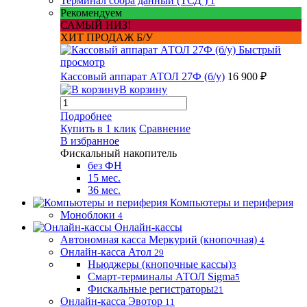
Терминал сбора данный (ТСД )
1
Рекомендуем
САМЫЙ НИЗ!
ХИТ ПРОДАЖ Б/У
Быстрый
просмотр
Кассовый аппарат АТОЛ 27Ф (б/у)
16 900 ₽
В корзину
Подробнее
Купить в 1 клик
Сравнение
В избранное
Фискальный накопитель
без ФН
15 мес.
36 мес.
Компьютеры и периферия
Моноблоки
4
Онлайн-кассы
Автономная касса Меркурий (кнопочная)
4
Онлайн-касса Атол
29
Ньюджеры (кнопочные кассы)
3
Смарт-терминалы АТОЛ Sigma
5
Фискальные регистраторы
21
Онлайн-касса Эвотор
11