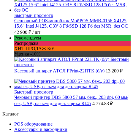
Быстрый просмотр
Сенсорный POS-моноблок МойPOS MMB-0156 X4125
15,6" Intel J4125, ОЗУ 8 Гб/SSD 128 Гб без MSR, без ОС
42 900 ₽
/ шт
Рекомендуем
Распродажа
ХИТ ПРОДАЖ Б/У
Уценка -10%
Быстрый
просмотр
Кассовый аппарат АТОЛ FPrint-22ПТК (б/у)
13 200 ₽
Быстрый просмотр
Чековый принтер DBS-5860 57 мм, беж., 203 dpi, 60 мм/
сек, USB, разъем для ден. ящика RJ45
4 774.83 ₽
Каталог
POS оборудование
Аксессуары и расходники