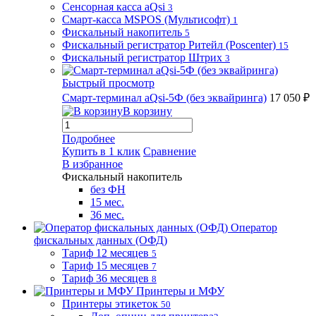
Сенсорная касса aQsi
3
Смарт-касса MSPOS (Мультисофт)
1
Фискальный накопитель
5
Фискальный регистратор Ритейл (Poscenter)
15
Фискальный регистратор Штрих
3
Быстрый просмотр
Смарт-терминал aQsi-5Ф (без эквайринга)
17 050 ₽
В корзину
Подробнее
Купить в 1 клик
Сравнение
В избранное
Фискальный накопитель
без ФН
15 мес.
36 мес.
Оператор
фискальных данных (ОФД)
Тариф 12 месяцев
5
Тариф 15 месяцев
7
Тариф 36 месяцев
8
Принтеры и МФУ
Принтеры этикеток
50