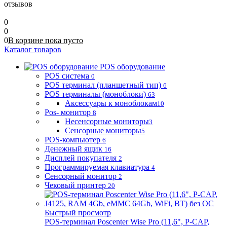
отзывов
0
0
0
В корзине
пока
пусто
Каталог товаров
POS оборудование
POS система
0
POS терминал (планшетный тип)
6
POS терминалы (моноблоки)
63
Аксессуары к моноблокам
10
Pos- монитор
8
Несенсорные мониторы
3
Сенсорные мониторы
5
POS-компьютер
6
Денежный ящик
16
Дисплей покупателя
2
Программируемая клавиатура
4
Сенсорный монитор
2
Чековый принтер
20
Быстрый просмотр
POS-терминал Poscenter Wise Pro (11,6", P-CAP,