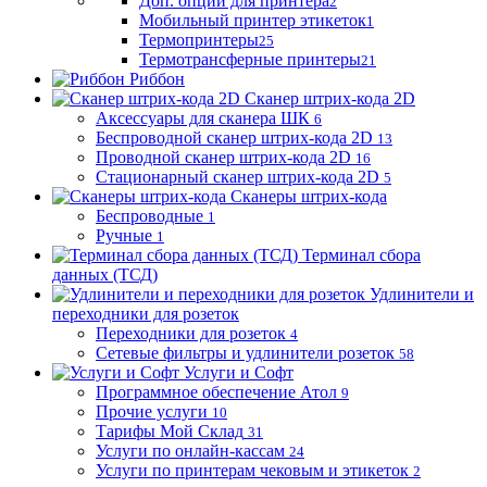
Доп. опции для принтера
2
Мобильный принтер этикеток
1
Термопринтеры
25
Термотрансферные принтеры
21
Риббон
Сканер штрих-кода 2D
Аксессуары для сканера ШК
6
Беспроводной сканер штрих-кода 2D
13
Проводной сканер штрих-кода 2D
16
Стационарный сканер штрих-кода 2D
5
Сканеры штрих-кода
Беспроводные
1
Ручные
1
Терминал сбора
данных (ТСД)
Удлинители и
переходники для розеток
Переходники для розеток
4
Сетевые фильтры и удлинители розеток
58
Услуги и Софт
Программное обеспечение Атол
9
Прочие услуги
10
Тарифы Мой Склад
31
Услуги по онлайн-кассам
24
Услуги по принтерам чековым и этикеток
2