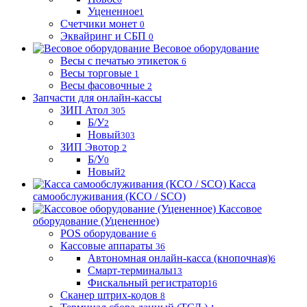
Уцененное
1
Счетчики монет
0
Эквайринг и СБП
0
Весовое оборудование
Весы с печатью этикеток
6
Весы торговые
1
Весы фасовочные
2
Запчасти для онлайн-кассы
ЗИП Атол
305
Б/У
2
Новый
303
ЗИП Эвотор
2
Б/У
0
Новый
2
Касса
самообслуживания (КСО / SCO)
Кассовое
оборудование (Уцененное)
POS оборудование
6
Кассовые аппараты
36
Автономная онлайн-касса (кнопочная)
6
Смарт-терминалы
13
Фискальный регистратор
16
Сканер штрих-кодов
8