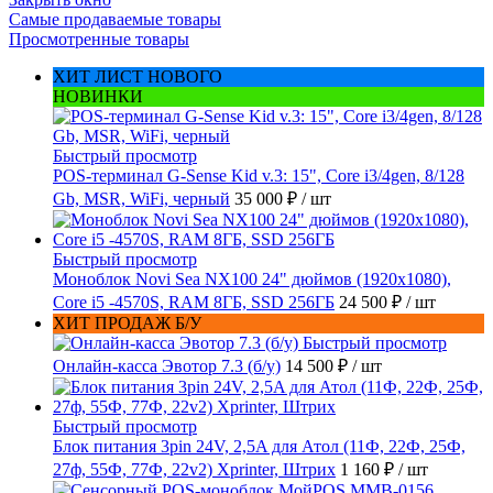
Самые продаваемые товары
Просмотренные товары
ХИТ ЛИСТ НОВОГО
НОВИНКИ
Быстрый просмотр
POS-терминал G-Sense Kid v.3: 15", Core i3/4gen, 8/128
Gb, MSR, WiFi, черный
35 000 ₽
/ шт
Быстрый просмотр
Моноблок Novi Sea NX100 24" дюймов (1920x1080),
Core i5 -4570S, RAM 8ГБ, SSD 256ГБ
24 500 ₽
/ шт
ХИТ ПРОДАЖ Б/У
Быстрый просмотр
Онлайн-касса Эвотор 7.3 (б/у)
14 500 ₽
/ шт
Быстрый просмотр
Блок питания 3pin 24V, 2,5A для Атол (11Ф, 22Ф, 25Ф,
27ф, 55Ф, 77Ф, 22v2) Xprinter, Штрих
1 160 ₽
/ шт