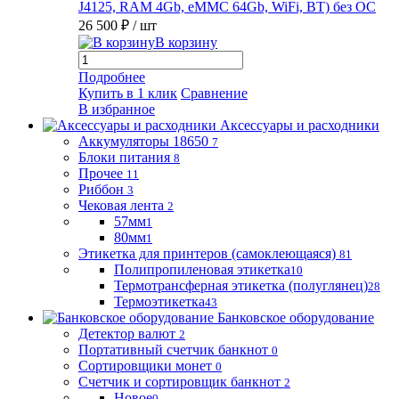
J4125, RAM 4Gb, eMMC 64Gb, WiFi, BT) без ОС
26 500 ₽
/ шт
В корзину
Подробнее
Купить в 1 клик
Сравнение
В избранное
Аксессуары и расходники
Аккумуляторы 18650
7
Блоки питания
8
Прочее
11
Риббон
3
Чековая лента
2
57мм
1
80мм
1
Этикетка для принтеров (самоклеющаяся)
81
Полипропиленовая этикетка
10
Термотрансферная этикетка (полуглянец)
28
Термоэтикетка
43
Банковское оборудование
Детектор валют
2
Портативный счетчик банкнот
0
Сортировщики монет
0
Счетчик и сортировщик банкнот
2
Новое
0