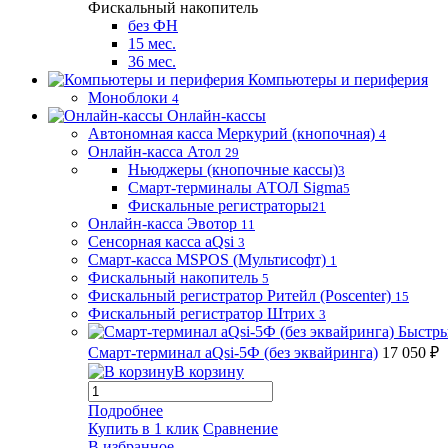
Фискальный накопитель
без ФН
15 мес.
36 мес.
Компьютеры и периферия
Моноблоки
4
Онлайн-кассы
Автономная касса Меркурий (кнопочная)
4
Онлайн-касса Атол
29
Ньюджеры (кнопочные кассы)
3
Смарт-терминалы АТОЛ Sigma
5
Фискальные регистраторы
21
Онлайн-касса Эвотор
11
Сенсорная касса aQsi
3
Смарт-касса MSPOS (Мультисофт)
1
Фискальный накопитель
5
Фискальный регистратор Ритейл (Poscenter)
15
Фискальный регистратор Штрих
3
Быстры
Смарт-терминал aQsi-5Ф (без эквайринга)
17 050 ₽
В корзину
Подробнее
Купить в 1 клик
Сравнение
В избранное