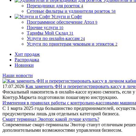
Удлинители и п
Переходники для розеток
4
Сетевые фильтры и удлинители розеток
58
Услуги и Софт
Программное обеспечение Атол
9
Прочие услуги
10
Тарифы Мой Склад
31
Услуги по онлайн-кассам
24
Услуги по принтерам чековым и этикеток
2
Хит продаж
Распродажа
Новинки
Наши новости
17.07.2026
Как заменить ФН и перерегистрировать кассу в ли
Фискальный накопитель в онлайн-кассе нужно сменить, если у
Контур.Маркета подготовили пошаговую инструкцию.
Изменения в правилах работы с контрольно-кассовыми машинам
С 1 марта 2025 года большинство предпринимателей, осущест
предусмотрены лишь для отдельных категорий бизнеса.
Смарт терминал Эвотор: какой лучше купить?
Современные смарт-терминалы Эвотор станут отличным решени
дополнительными возможностями управления бизнесом.