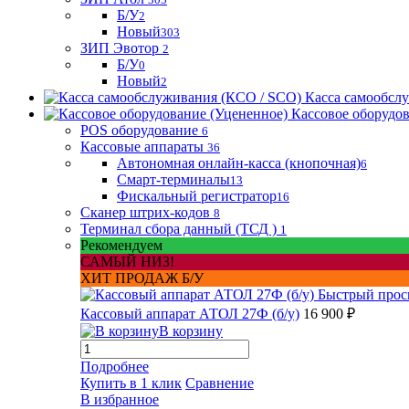
Б/У
2
Новый
303
ЗИП Эвотор
2
Б/У
0
Новый
2
Касса самообсл
Кассовое оборудо
POS оборудование
6
Кассовые аппараты
36
Автономная онлайн-касса (кнопочная)
6
Смарт-терминалы
13
Фискальный регистратор
16
Сканер штрих-кодов
8
Терминал сбора данный (ТСД )
1
Рекомендуем
САМЫЙ НИЗ!
ХИТ ПРОДАЖ Б/У
Быстрый прос
Кассовый аппарат АТОЛ 27Ф (б/у)
16 900 ₽
В корзину
Подробнее
Купить в 1 клик
Сравнение
В избранное