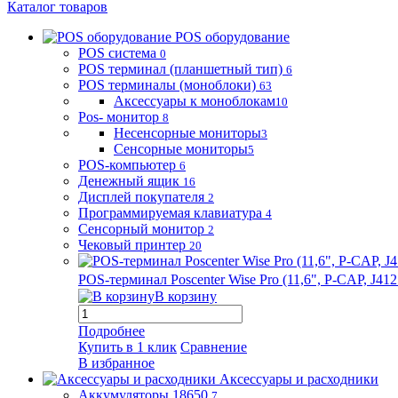
Каталог товаров
POS оборудование
POS система
0
POS терминал (планшетный тип)
6
POS терминалы (моноблоки)
63
Аксессуары к моноблокам
10
Pos- монитор
8
Несенсорные мониторы
3
Сенсорные мониторы
5
POS-компьютер
6
Денежный ящик
16
Дисплей покупателя
2
Программируемая клавиатура
4
Сенсорный монитор
2
Чековый принтер
20
POS-терминал Poscenter Wise Pro (11,6", P-CAP, J
В корзину
Подробнее
Купить в 1 клик
Сравнение
В избранное
Аксессуары и расходники
Аккумуляторы 18650
7