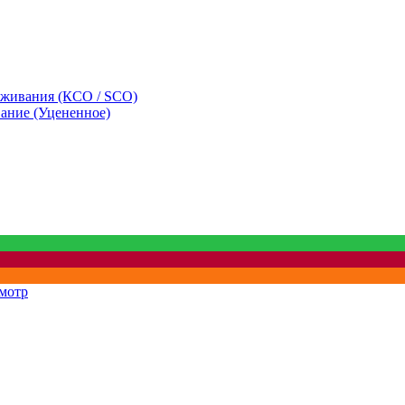
уживания (КСО / SCO)
вание (Уцененное)
мотр