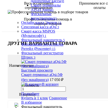
(кнопочные кассы)
3
Весь ассортимент
Принимаем все 
Смарт-терминалы
сертифицирован
оплаты
АТОЛ Sigma
5
Фискальные
регистраторы
21
Профессиональная помощь в
Онлайн-касса Эвотор
11
подборе товаров
Сенсорная касса aQsi
3
Смарт-касса MSPOS
(Мультисофт)
1
Фискальный накопитель
5
ДРУГИЕ ВАРИАНТЫ ТОВАРА
Фискальный регистратор
Ритейл (Poscenter)
15
Фискальный регистратор
Штрих
3
Наименование
Быстрый просмотр
Смарт-терминал aQsi-5Ф
(без эквайринга)
17 050 ₽
В корзину
Стоимость
Подробнее
В корзину
Купить в 1 клик
Сравнение
В избранное
Фискальный накопитель