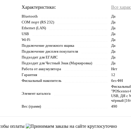
Характеристики:
Все хара
Bluetooth
Да
COM порт (RS 232)
Да
Ethernet (LAN)
Да
USB
Да
Wi-Fi
Да
Подключение денежного ящика
Да
Подключение дисплея покупателя
Да
Подходит для ЕГАИС
Да
Подходит для Честный Знак (Маркировка)
Да
Работа от аккумулятора
Нет
Гарантия
12
Фискальный накопитель
без ФН
Фискальный
"POScenter
Элемент каталога
USB, ДЯ с W
чёрный [16
Вес (грамм)
490