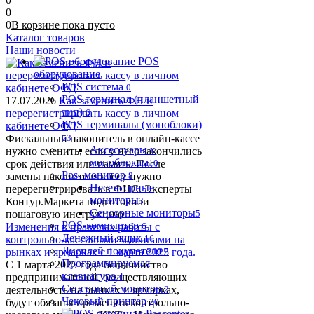
0
0
В корзине
пока
пусто
Каталог товаров
Наши новости
POS
оборудование
POS система
0
POS терминал (планшетный
17.07.2026
Как заменить ФН и
тип)
перерегистрировать кассу в личном
6
POS терминалы (моноблоки)
кабинете ОФД
Фискальный накопитель в онлайн-кассе
63
Аксессуары к
нужно сменить, если у него закончились
моноблокам
срок действия или память. После
10
Pos- монитор
замены накопителя кассу нужно
8
Несенсорные
перерегистрировать в ФНС. Эксперты
мониторы
Контур.Маркета подготовили
3
Сенсорные мониторы
пошаговую инструкцию.
5
POS-компьютер
Изменения в правилах работы с
6
Денежный ящик
контрольно-кассовыми машинами на
16
Дисплей покупателя
рынках и ярмарках с 1 марта 2025 года.
2
Программируемая
С 1 марта 2025 года большинство
клавиатура
предпринимателей, осуществляющих
4
Сенсорный монитор
деятельность на рынках и ярмарках,
2
Чековый принтер
будут обязаны применять контрольно-
20