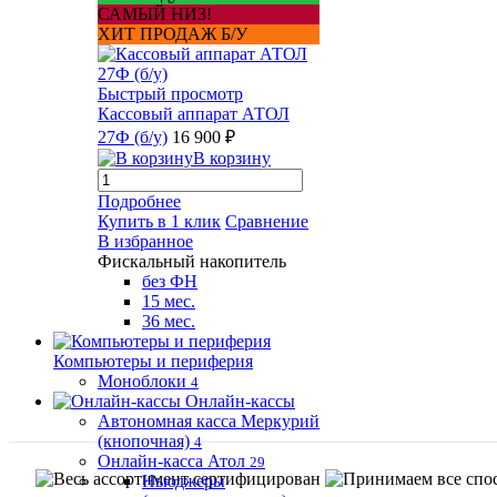
САМЫЙ НИЗ!
ХИТ ПРОДАЖ Б/У
Быстрый просмотр
Кассовый аппарат АТОЛ
27Ф (б/у)
16 900 ₽
В корзину
Подробнее
Купить в 1 клик
Сравнение
В избранное
Фискальный накопитель
без ФН
15 мес.
36 мес.
Компьютеры и периферия
Моноблоки
4
Онлайн-кассы
Автономная касса Меркурий
(кнопочная)
4
Онлайн-касса Атол
29
Ньюджеры