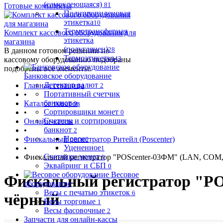
(самоклеющаяся)
81
Готовые комплекты
Полипропиленовая
этикетка
10
Термотрансферная
Комплект кассового оборудования для
этикетка
магазина
(полуглянец)
28
В данном готовом решении по
Термоэтикетка
43
кассовому оборудованию подобраны
подобраны все элементы.
Банковское оборудование
Детектор валют
Главная страница
2
Портативный счетчик
•
банкнот
Каталог товаров
0
Сортировщики монет
•
0
Счетчик и сортировщик
Онлайн-кассы
банкнот
•
2
Новое
Фискальный регистратор Ритейл (Poscenter)
0
Уцененное
•
1
Счетчики монет
Фискальный регистратор "POScenter-03ФМ" (LAN, COM, U
0
Эквайринг и СБП
0
Весовое
Фискальный регистратор "POS
оборудование
Весы с печатью этикеток
6
чёрный
Весы торговые
1
Весы фасовочные
2
Запчасти для онлайн-кассы