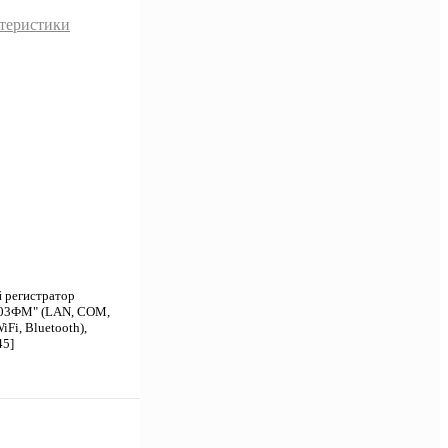
ктеристики
 регистратор
-03ФМ" (LAN, COM,
iFi, Bluetooth),
45]