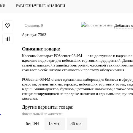
ИКИ
РАВНОЗНАЧНЫЕ АНАЛОГИ
Отзывов: 0
Добавить 
Артикул:
7562
Описание товара:
Кассовый аппарат POScenter-03ФМ — это доступное и надежное 
идеально подходит для небольших торговых предприятий. Данная
самой компактной в линейке контрольно-кассовой техники ком
сочетает в себе низкую стоимость и простоту обслуживания.
POScenter-03ФМ станет идеальным выбором для бизнеса в сфере 
красоты, ремонтных мастерских; небольших торговых точек, вы
в день: минимаркетов, бутиков, цветочных магазинов; а также зав
специализирующихся на продаже напитков и еды навынос, пункто
хостелов.
Другие варианты товара:
Фискальный накопитель:
без ФН
15 мес.
36 мес.