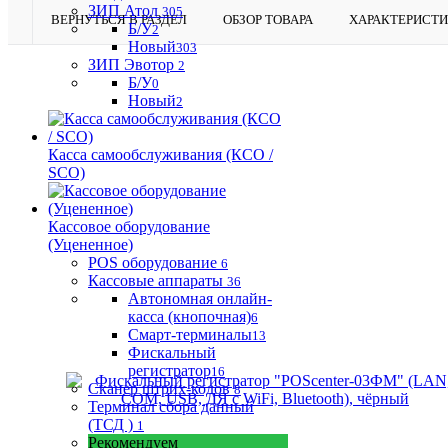
ЗИП Атол
305
ВЕРНУТЬСЯ В РАЗДЕЛ
ОБЗОР ТОВАРА
ХАРАКТЕРИСТ
Б/У
2
Новый
303
ЗИП Эвотор
2
Б/У
0
Новый
2
Касса самообслуживания (КСО /
SCO)
Кассовое оборудование
(Уцененное)
POS оборудование
6
Кассовые аппараты
36
Автономная онлайн-
касса (кнопочная)
6
Смарт-терминалы
13
Фискальный
регистратор
16
Сканер штрих-кодов
8
Терминал сбора данный
(ТСД )
1
Рекомендуем