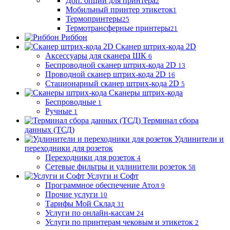
Доп. опции для принтера
2
Мобильный принтер этикеток
1
Термопринтеры
25
Термотрансферные принтеры
21
Риббон
Сканер штрих-кода 2D
Аксессуары для сканера ШК
6
Беспроводной сканер штрих-кода 2D
13
Проводной сканер штрих-кода 2D
16
Стационарный сканер штрих-кода 2D
5
Сканеры штрих-кода
Беспроводные
1
Ручные
1
Терминал сбора
данных (ТСД)
Удлинители и
переходники для розеток
Переходники для розеток
4
Сетевые фильтры и удлинители розеток
58
Услуги и Софт
Программное обеспечение Атол
9
Прочие услуги
10
Тарифы Мой Склад
31
Услуги по онлайн-кассам
24
Услуги по принтерам чековым и этикеток
2