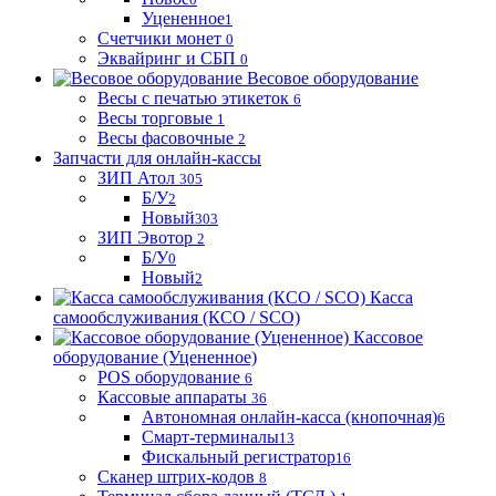
Уцененное
1
Счетчики монет
0
Эквайринг и СБП
0
Весовое оборудование
Весы с печатью этикеток
6
Весы торговые
1
Весы фасовочные
2
Запчасти для онлайн-кассы
ЗИП Атол
305
Б/У
2
Новый
303
ЗИП Эвотор
2
Б/У
0
Новый
2
Касса
самообслуживания (КСО / SCO)
Кассовое
оборудование (Уцененное)
POS оборудование
6
Кассовые аппараты
36
Автономная онлайн-касса (кнопочная)
6
Смарт-терминалы
13
Фискальный регистратор
16
Сканер штрих-кодов
8