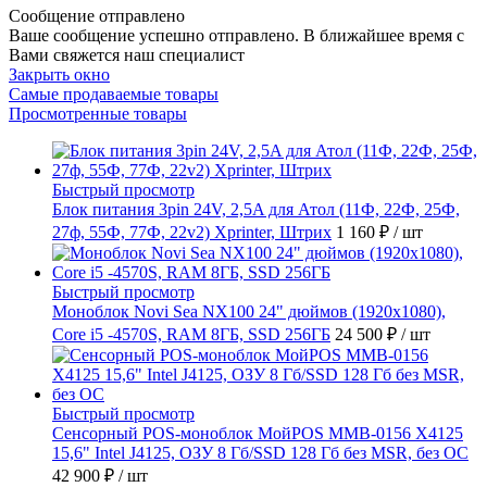
Сообщение отправлено
Ваше сообщение успешно отправлено. В ближайшее время с
Вами свяжется наш специалист
Закрыть окно
Самые продаваемые товары
Просмотренные товары
Быстрый просмотр
Блок питания 3pin 24V, 2,5A для Атол (11Ф, 22Ф, 25Ф,
27ф, 55Ф, 77Ф, 22v2) Xprinter, Штрих
1 160 ₽
/ шт
Быстрый просмотр
Моноблок Novi Sea NX100 24" дюймов (1920x1080),
Core i5 -4570S, RAM 8ГБ, SSD 256ГБ
24 500 ₽
/ шт
Быстрый просмотр
Сенсорный POS-моноблок МойPOS MMB-0156 X4125
15,6" Intel J4125, ОЗУ 8 Гб/SSD 128 Гб без MSR, без ОС
42 900 ₽
/ шт