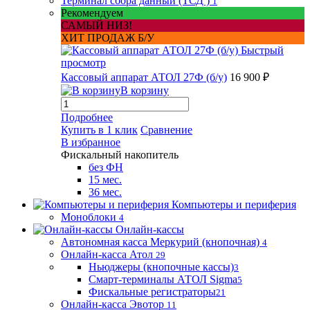
Терминал сбора данный (ТСД )
1
Рекомендуем
САМЫЙ НИЗ!
ХИТ ПРОДАЖ Б/У
Быстрый
просмотр
Кассовый аппарат АТОЛ 27Ф (б/у)
16 900 ₽
В корзину
Подробнее
Купить в 1 клик
Сравнение
В избранное
Фискальный накопитель
без ФН
15 мес.
36 мес.
Компьютеры и периферия
Моноблоки
4
Онлайн-кассы
Автономная касса Меркурий (кнопочная)
4
Онлайн-касса Атол
29
Ньюджеры (кнопочные кассы)
3
Смарт-терминалы АТОЛ Sigma
5
Фискальные регистраторы
21
Онлайн-касса Эвотор
11