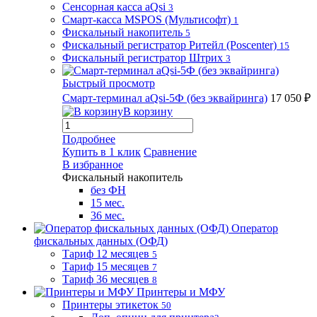
Сенсорная касса aQsi
3
Смарт-касса MSPOS (Мультисофт)
1
Фискальный накопитель
5
Фискальный регистратор Ритейл (Poscenter)
15
Фискальный регистратор Штрих
3
Быстрый просмотр
Смарт-терминал aQsi-5Ф (без эквайринга)
17 050 ₽
В корзину
Подробнее
Купить в 1 клик
Сравнение
В избранное
Фискальный накопитель
без ФН
15 мес.
36 мес.
Оператор
фискальных данных (ОФД)
Тариф 12 месяцев
5
Тариф 15 месяцев
7
Тариф 36 месяцев
8
Принтеры и МФУ
Принтеры этикеток
50