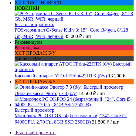
ХИТ ЛИСТ НОВОГО
НОВИНКИ
Быстрый просмотр
POS-терминал G-Sense Kid v.3: 15", Core i3/4gen, 8/128
Gb, MSR, WiFi, черный
35 000 ₽
/ шт
Рекомендуем
Распродажа
ХИТ ПРОДАЖ Б/У
Уценка -10%
Быстрый
просмотр
Кассовый аппарат АТОЛ FPrint-22ПТК (б/у)
13 200 ₽
ХИТ ПРОДАЖ Б/У
Быстрый просмотр
Онлайн-касса Эвотор 7.3 (б/у)
14 500 ₽
/ шт
Быстрый просмотр
Моноблок PC OKPOS 24 (безрамочный, "24", Core i5-
6400CPU, 2.70 Гц, 8GB SSD 250GB)
31 500 ₽
/ шт
Быстрый просмотр