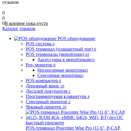
отзывов
0
0
0
В корзине
пока
пусто
Каталог товаров
POS оборудование
POS система
0
POS терминал (планшетный тип)
6
POS терминалы (моноблоки)
63
Аксессуары к моноблокам
10
Pos- монитор
8
Несенсорные мониторы
3
Сенсорные мониторы
5
POS-компьютер
6
Денежный ящик
16
Дисплей покупателя
2
Программируемая клавиатура
4
Сенсорный монитор
2
Чековый принтер
20
Быстрый просмотр
POS-терминал Poscenter Wise Pro (11,6", P-CAP,