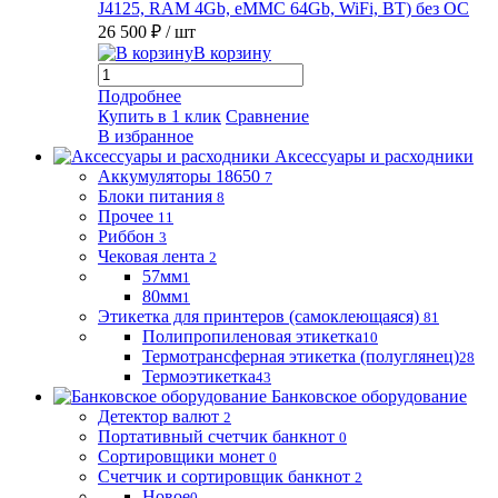
J4125, RAM 4Gb, eMMC 64Gb, WiFi, BT) без ОС
26 500 ₽
/ шт
В корзину
Подробнее
Купить в 1 клик
Сравнение
В избранное
Аксессуары и расходники
Аккумуляторы 18650
7
Блоки питания
8
Прочее
11
Риббон
3
Чековая лента
2
57мм
1
80мм
1
Этикетка для принтеров (самоклеющаяся)
81
Полипропиленовая этикетка
10
Термотрансферная этикетка (полуглянец)
28
Термоэтикетка
43
Банковское оборудование
Детектор валют
2
Портативный счетчик банкнот
0
Сортировщики монет
0
Счетчик и сортировщик банкнот
2
Новое
0