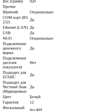
Вес (грамм)
920
Прочие
Bluetooth
Опционально
COM порт (RS
Да
232)
Ethernet (LAN)
Да
USB
Да
Wi-Fi
Опционально
Подключение
денежного
Да
ящика
Подключение
дисплея
Нет
покупателя
Подходит для
Да
ЕГАИС
Подходит для
Честный Знак
Да
(Маркировка)
Цвет
Белый
Гарантия
12
Фискальный
без ФН