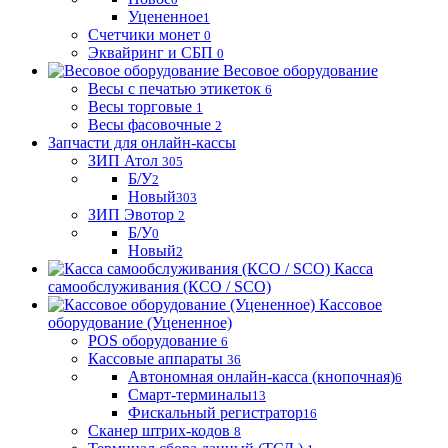
Уцененное
1
Счетчики монет
0
Эквайринг и СБП
0
Весовое оборудование
Весы с печатью этикеток
6
Весы торговые
1
Весы фасовочные
2
Запчасти для онлайн-кассы
ЗИП Атол
305
Б/У
2
Новый
303
ЗИП Эвотор
2
Б/У
0
Новый
2
Касса
самообслуживания (КСО / SCO)
Кассовое
оборудование (Уцененное)
POS оборудование
6
Кассовые аппараты
36
Автономная онлайн-касса (кнопочная)
6
Смарт-терминалы
13
Фискальный регистратор
16
Сканер штрих-кодов
8