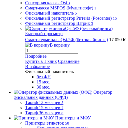
Сенсорная касса aQsi
3
Смарт-касса MSPOS (Мультисофт)
1
Фискальный накопитель
5
Фискальный регистратор Ритейл (Poscenter)
15
Фискальный регистратор Штрих
3
Быстрый просмотр
Смарт-терминал aQsi-5Ф (без эквайринга)
17 050 ₽
В корзину
Подробнее
Купить в 1 клик
Сравнение
В избранное
Фискальный накопитель
без ФН
15 мес.
36 мес.
Оператор
фискальных данных (ОФД)
Тариф 12 месяцев
5
Тариф 15 месяцев
7
Тариф 36 месяцев
8
Принтеры и МФУ
Принтеры этикеток
50