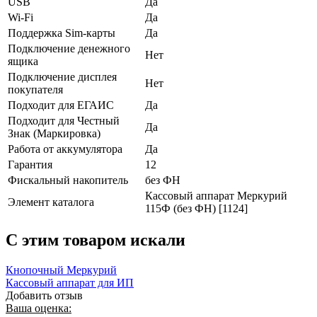
USB
Да
Wi-Fi
Да
Поддержка Sim-карты
Да
Подключение денежного
Нет
ящика
Подключение дисплея
Нет
покупателя
Подходит для ЕГАИС
Да
Подходит для Честный
Да
Знак (Маркировка)
Работа от аккумулятора
Да
Гарантия
12
Фискальный накопитель
без ФН
Кассовый аппарат Меркурий
Элемент каталога
115Ф (без ФН) [1124]
C этим товаром искали
Кнопочный Меркурий
Кассовый аппарат для ИП
Добавить отзыв
Ваша оценка: