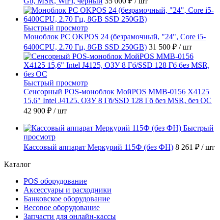
Gb, MSR, WiFi, черный
35 000 ₽
/ шт
Быстрый просмотр
Моноблок PC OKPOS 24 (безрамочный, "24", Core i5-
6400CPU, 2.70 Гц, 8GB SSD 250GB)
31 500 ₽
/ шт
Быстрый просмотр
Сенсорный POS-моноблок МойPOS MMB-0156 X4125
15,6" Intel J4125, ОЗУ 8 Гб/SSD 128 Гб без MSR, без ОС
42 900 ₽
/ шт
Быстрый
просмотр
Кассовый аппарат Меркурий 115Ф (без ФН)
8 261 ₽
/ шт
Каталог
POS оборудование
Аксессуары и расходники
Банковское оборудование
Весовое оборудование
Запчасти для онлайн-кассы