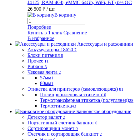
J4125, RAM 4Gb, eMMC 64Gb, WiFi, BT) без ОС
26 500 ₽
/ шт
В корзину
Подробнее
Купить в 1 клик
Сравнение
В избранное
Аксессуары и расходники
Аккумуляторы 18650
7
Блоки питания
8
Прочее
11
Риббон
3
Чековая лента
2
57мм
1
80мм
1
Этикетка для принтеров (самоклеющаяся)
81
Полипропиленовая этикетка
10
Термотрансферная этикетка (полуглянец)
28
Термоэтикетка
43
Банковское оборудование
Детектор валют
2
Портативный счетчик банкнот
0
Сортировщики монет
0
Счетчик и сортировщик банкнот
2
Новое
0