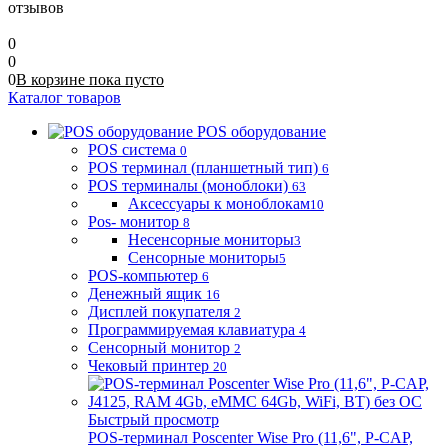
отзывов
0
0
0
В корзине
пока
пусто
Каталог товаров
POS оборудование
POS система
0
POS терминал (планшетный тип)
6
POS терминалы (моноблоки)
63
Аксессуары к моноблокам
10
Pos- монитор
8
Несенсорные мониторы
3
Сенсорные мониторы
5
POS-компьютер
6
Денежный ящик
16
Дисплей покупателя
2
Программируемая клавиатура
4
Сенсорный монитор
2
Чековый принтер
20
Быстрый просмотр
POS-терминал Poscenter Wise Pro (11,6", P-CAP,