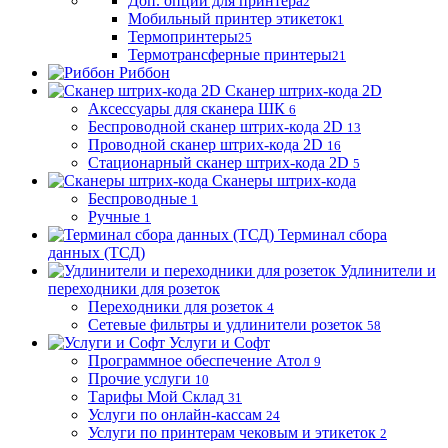
Доп. опции для принтера
2
Мобильный принтер этикеток
1
Термопринтеры
25
Термотрансферные принтеры
21
Риббон
Сканер штрих-кода 2D
Аксессуары для сканера ШК
6
Беспроводной сканер штрих-кода 2D
13
Проводной сканер штрих-кода 2D
16
Стационарный сканер штрих-кода 2D
5
Сканеры штрих-кода
Беспроводные
1
Ручные
1
Терминал сбора
данных (ТСД)
Удлинители и
переходники для розеток
Переходники для розеток
4
Сетевые фильтры и удлинители розеток
58
Услуги и Софт
Программное обеспечение Атол
9
Прочие услуги
10
Тарифы Мой Склад
31
Услуги по онлайн-кассам
24
Услуги по принтерам чековым и этикеток
2