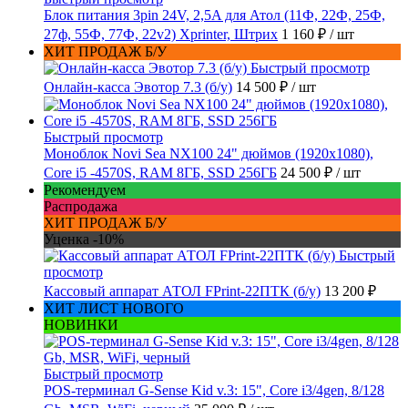
Блок питания 3pin 24V, 2,5A для Атол (11Ф, 22Ф, 25Ф,
27ф, 55Ф, 77Ф, 22v2) Xprinter, Штрих
1 160 ₽
/ шт
ХИТ ПРОДАЖ Б/У
Быстрый просмотр
Онлайн-касса Эвотор 7.3 (б/у)
14 500 ₽
/ шт
Быстрый просмотр
Моноблок Novi Sea NX100 24" дюймов (1920x1080),
Core i5 -4570S, RAM 8ГБ, SSD 256ГБ
24 500 ₽
/ шт
Рекомендуем
Распродажа
ХИТ ПРОДАЖ Б/У
Уценка -10%
Быстрый
просмотр
Кассовый аппарат АТОЛ FPrint-22ПТК (б/у)
13 200 ₽
ХИТ ЛИСТ НОВОГО
НОВИНКИ
Быстрый просмотр
POS-терминал G-Sense Kid v.3: 15", Core i3/4gen, 8/128