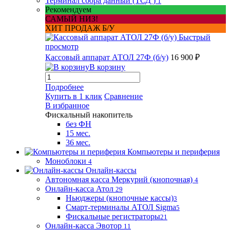
Терминал сбора данный (ТСД )
1
Рекомендуем
САМЫЙ НИЗ!
ХИТ ПРОДАЖ Б/У
Быстрый
просмотр
Кассовый аппарат АТОЛ 27Ф (б/у)
16 900 ₽
В корзину
Подробнее
Купить в 1 клик
Сравнение
В избранное
Фискальный накопитель
без ФН
15 мес.
36 мес.
Компьютеры и периферия
Моноблоки
4
Онлайн-кассы
Автономная касса Меркурий (кнопочная)
4
Онлайн-касса Атол
29
Ньюджеры (кнопочные кассы)
3
Смарт-терминалы АТОЛ Sigma
5
Фискальные регистраторы
21
Онлайн-касса Эвотор
11