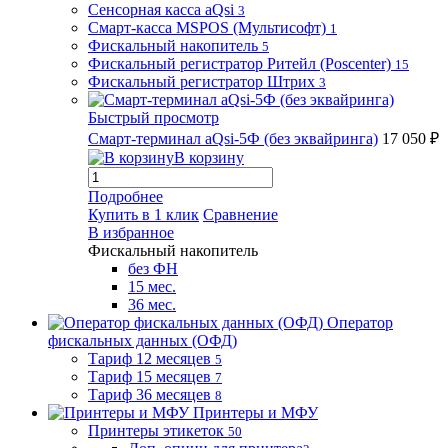
Сенсорная касса aQsi
3
Смарт-касса MSPOS (Мультисофт)
1
Фискальный накопитель
5
Фискальный регистратор Ритейл (Poscenter)
15
Фискальный регистратор Штрих
3
Быстрый просмотр
Смарт-терминал aQsi-5Ф (без эквайринга)
17 050 ₽
В корзину
Подробнее
Купить в 1 клик
Сравнение
В избранное
Фискальный накопитель
без ФН
15 мес.
36 мес.
Оператор
фискальных данных (ОФД)
Тариф 12 месяцев
5
Тариф 15 месяцев
7
Тариф 36 месяцев
8
Принтеры и МФУ
Принтеры этикеток
50