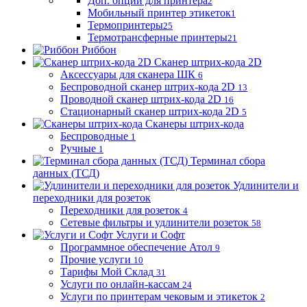
Доп. опции для принтера
2
Мобильный принтер этикеток
1
Термопринтеры
25
Термотрансферные принтеры
21
Риббон
Сканер штрих-кода 2D
Аксессуары для сканера ШК
6
Беспроводной сканер штрих-кода 2D
13
Проводной сканер штрих-кода 2D
16
Стационарный сканер штрих-кода 2D
5
Сканеры штрих-кода
Беспроводные
1
Ручные
1
Терминал сбора
данных (ТСД)
Удлинители и
переходники для розеток
Переходники для розеток
4
Сетевые фильтры и удлинители розеток
58
Услуги и Софт
Программное обеспечение Атол
9
Прочие услуги
10
Тарифы Мой Склад
31
Услуги по онлайн-кассам
24
Услуги по принтерам чековым и этикеток
2