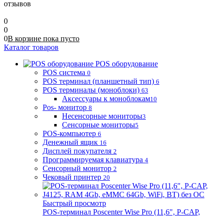
отзывов
0
0
0
В корзине
пока
пусто
Каталог товаров
POS оборудование
POS система
0
POS терминал (планшетный тип)
6
POS терминалы (моноблоки)
63
Аксессуары к моноблокам
10
Pos- монитор
8
Несенсорные мониторы
3
Сенсорные мониторы
5
POS-компьютер
6
Денежный ящик
16
Дисплей покупателя
2
Программируемая клавиатура
4
Сенсорный монитор
2
Чековый принтер
20
Быстрый просмотр
POS-терминал Poscenter Wise Pro (11,6", P-CAP,