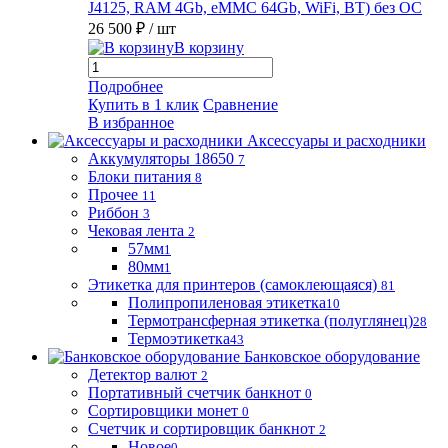
J4125, RAM 4Gb, eMMC 64Gb, WiFi, BT) без ОС
26 500 ₽
/ шт
В корзину
Подробнее
Купить в 1 клик
Сравнение
В избранное
Аксессуары и расходники
Аккумуляторы 18650
7
Блоки питания
8
Прочее
11
Риббон
3
Чековая лента
2
57мм
1
80мм
1
Этикетка для принтеров (самоклеющаяся)
81
Полипропиленовая этикетка
10
Термотрансферная этикетка (полуглянец)
28
Термоэтикетка
43
Банковское оборудование
Детектор валют
2
Портативный счетчик банкнот
0
Сортировщики монет
0
Счетчик и сортировщик банкнот
2
Новое
0