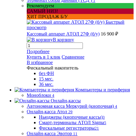
Терминал сбора данный (ТСД )
1
Рекомендуем
САМЫЙ НИЗ!
ХИТ ПРОДАЖ Б/У
Быстрый
просмотр
Кассовый аппарат АТОЛ 27Ф (б/у)
16 900 ₽
В корзину
Подробнее
Купить в 1 клик
Сравнение
В избранное
Фискальный накопитель
без ФН
15 мес.
36 мес.
Компьютеры и периферия
Моноблоки
4
Онлайн-кассы
Автономная касса Меркурий (кнопочная)
4
Онлайн-касса Атол
29
Ньюджеры (кнопочные кассы)
3
Смарт-терминалы АТОЛ Sigma
5
Фискальные регистраторы
21
Онлайн-касса Эвотор
11