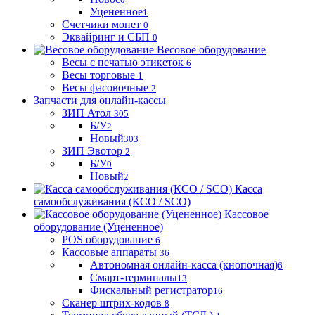
Уцененное
1
Счетчики монет
0
Эквайринг и СБП
0
Весовое оборудование
Весы с печатью этикеток
6
Весы торговые
1
Весы фасовочные
2
Запчасти для онлайн-кассы
ЗИП Атол
305
Б/У
2
Новый
303
ЗИП Эвотор
2
Б/У
0
Новый
2
Касса
самообслуживания (КСО / SCO)
Кассовое
оборудование (Уцененное)
POS оборудование
6
Кассовые аппараты
36
Автономная онлайн-касса (кнопочная)
6
Смарт-терминалы
13
Фискальный регистратор
16
Сканер штрих-кодов
8