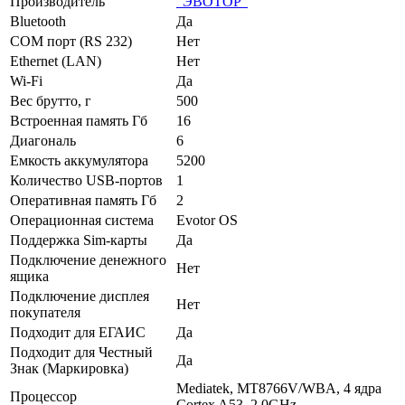
Производитель
"ЭВОТОР"
Bluetooth
Да
COM порт (RS 232)
Нет
Ethernet (LAN)
Нет
Wi-Fi
Да
Вес брутто, г
500
Встроенная память Гб
16
Диагональ
6
Емкость аккумулятора
5200
Количество USB-портов
1
Оперативная память Гб
2
Операционная система
Evotor OS
Поддержка Sim-карты
Да
Подключение денежного
Нет
ящика
Подключение дисплея
Нет
покупателя
Подходит для ЕГАИС
Да
Подходит для Честный
Да
Знак (Маркировка)
Mediatek, MT8766V/WBA, 4 ядра
Процессор
Cortex A53, 2.0GHz