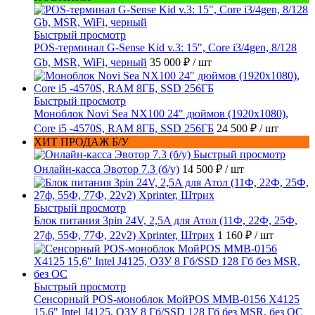
Быстрый просмотр
POS-терминал G-Sense Kid v.3: 15", Core i3/4gen, 8/128
Gb, MSR, WiFi, черный
35 000 ₽
/ шт
Быстрый просмотр
Моноблок Novi Sea NX100 24" дюймов (1920x1080),
Core i5 -4570S, RAM 8ГБ, SSD 256ГБ
24 500 ₽
/ шт
ХИТ ПРОДАЖ Б/У
Быстрый просмотр
Онлайн-касса Эвотор 7.3 (б/у)
14 500 ₽
/ шт
Быстрый просмотр
Блок питания 3pin 24V, 2,5A для Атол (11Ф, 22Ф, 25Ф,
27ф, 55Ф, 77Ф, 22v2) Xprinter, Штрих
1 160 ₽
/ шт
Быстрый просмотр
Сенсорный POS-моноблок МойPOS MMB-0156 X4125
15,6" Intel J4125, ОЗУ 8 Гб/SSD 128 Гб без MSR, без ОС