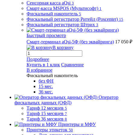
Сенсорная касса aQsi
3
Смарт-касса MSPOS (Мультисофт)
1
Фискальный накопитель
5
Фискальный регистратор Ритейл (Poscenter)
15
Фискальный регистратор Штрих
3
Быстрый просмотр
Смарт-терминал aQsi-5Ф (без эквайринга)
17 050 ₽
В корзину
Подробнее
Купить в 1 клик
Сравнение
В избранное
Фискальный накопитель
без ФН
15 мес.
36 мес.
Оператор
фискальных данных (ОФД)
Тариф 12 месяцев
5
Тариф 15 месяцев
7
Тариф 36 месяцев
8
Принтеры и МФУ
Принтеры этикеток
50