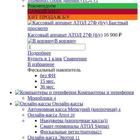
Терминал сбора данный (ТСД )
1
Рекомендуем
САМЫЙ НИЗ!
ХИТ ПРОДАЖ Б/У
Быстрый
просмотр
Кассовый аппарат АТОЛ 27Ф (б/у)
16 900 ₽
В корзину
Подробнее
Купить в 1 клик
Сравнение
В избранное
Фискальный накопитель
без ФН
15 мес.
36 мес.
Компьютеры и периферия
Моноблоки
4
Онлайн-кассы
Автономная касса Меркурий (кнопочная)
4
Онлайн-касса Атол
29
Ньюджеры (кнопочные кассы)
3
Смарт-терминалы АТОЛ Sigma
5
Фискальные регистраторы
21
Онлайн-касса Эвотор
11