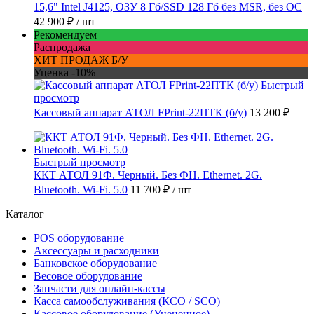
15,6" Intel J4125, ОЗУ 8 Гб/SSD 128 Гб без MSR, без ОС
42 900 ₽
/ шт
Рекомендуем
Распродажа
ХИТ ПРОДАЖ Б/У
Уценка -10%
Быстрый
просмотр
Кассовый аппарат АТОЛ FPrint-22ПТК (б/у)
13 200 ₽
Быстрый просмотр
ККТ АТОЛ 91Ф. Черный. Без ФН. Ethernet. 2G.
Bluetooth. Wi-Fi. 5.0
11 700 ₽
/ шт
Каталог
POS оборудование
Аксессуары и расходники
Банковское оборудование
Весовое оборудование
Запчасти для онлайн-кассы
Касса самообслуживания (КСО / SCO)
Кассовое оборудование (Уцененное)