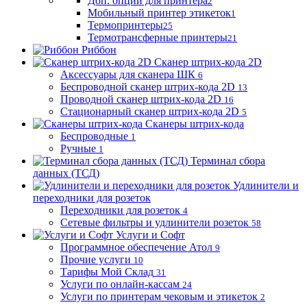
Доп. опции для принтера
2
Мобильный принтер этикеток
1
Термопринтеры
25
Термотрансферные принтеры
21
Риббон
Сканер штрих-кода 2D
Аксессуары для сканера ШК
6
Беспроводной сканер штрих-кода 2D
13
Проводной сканер штрих-кода 2D
16
Стационарный сканер штрих-кода 2D
5
Сканеры штрих-кода
Беспроводные
1
Ручные
1
Терминал сбора
данных (ТСД)
Удлинители и
переходники для розеток
Переходники для розеток
4
Сетевые фильтры и удлинители розеток
58
Услуги и Софт
Программное обеспечение Атол
9
Прочие услуги
10
Тарифы Мой Склад
31
Услуги по онлайн-кассам
24
Услуги по принтерам чековым и этикеток
2