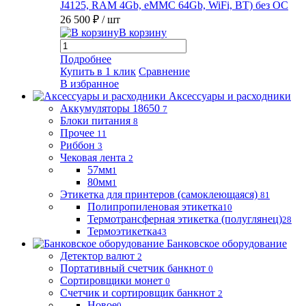
J4125, RAM 4Gb, eMMC 64Gb, WiFi, BT) без ОС
26 500 ₽
/ шт
В корзину
Подробнее
Купить в 1 клик
Сравнение
В избранное
Аксессуары и расходники
Аккумуляторы 18650
7
Блоки питания
8
Прочее
11
Риббон
3
Чековая лента
2
57мм
1
80мм
1
Этикетка для принтеров (самоклеющаяся)
81
Полипропиленовая этикетка
10
Термотрансферная этикетка (полуглянец)
28
Термоэтикетка
43
Банковское оборудование
Детектор валют
2
Портативный счетчик банкнот
0
Сортировщики монет
0
Счетчик и сортировщик банкнот
2
Новое
0