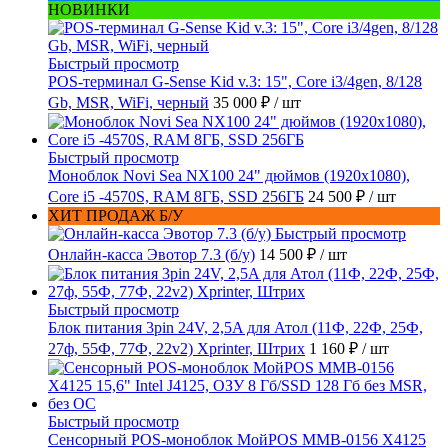
НОВИНКИ
Быстрый просмотр
POS-терминал G-Sense Kid v.3: 15", Core i3/4gen, 8/128
Gb, MSR, WiFi, черный
35 000 ₽
/ шт
Быстрый просмотр
Моноблок Novi Sea NX100 24" дюймов (1920x1080),
Core i5 -4570S, RAM 8ГБ, SSD 256ГБ
24 500 ₽
/ шт
ХИТ ПРОДАЖ Б/У
Быстрый просмотр
Онлайн-касса Эвотор 7.3 (б/у)
14 500 ₽
/ шт
Быстрый просмотр
Блок питания 3pin 24V, 2,5A для Атол (11Ф, 22Ф, 25Ф,
27ф, 55Ф, 77Ф, 22v2) Xprinter, Штрих
1 160 ₽
/ шт
Быстрый просмотр
Сенсорный POS-моноблок МойPOS MMB-0156 X4125