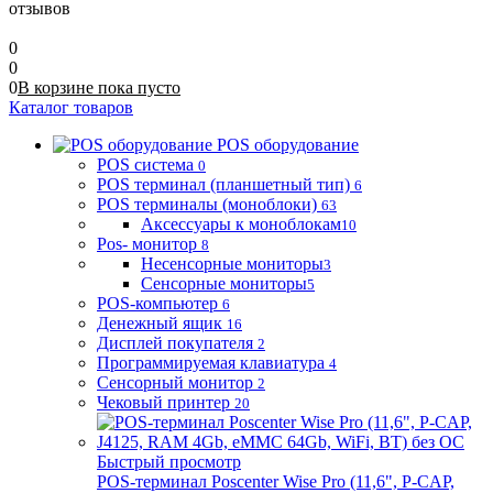
отзывов
0
0
0
В корзине
пока
пусто
Каталог товаров
POS оборудование
POS система
0
POS терминал (планшетный тип)
6
POS терминалы (моноблоки)
63
Аксессуары к моноблокам
10
Pos- монитор
8
Несенсорные мониторы
3
Сенсорные мониторы
5
POS-компьютер
6
Денежный ящик
16
Дисплей покупателя
2
Программируемая клавиатура
4
Сенсорный монитор
2
Чековый принтер
20
Быстрый просмотр
POS-терминал Poscenter Wise Pro (11,6", P-CAP,