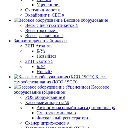
Уцененное
1
Счетчики монет
0
Эквайринг и СБП
0
Весовое оборудование
Весы с печатью этикеток
6
Весы торговые
1
Весы фасовочные
2
Запчасти для онлайн-кассы
ЗИП Атол
305
Б/У
2
Новый
303
ЗИП Эвотор
2
Б/У
0
Новый
2
Касса
самообслуживания (КСО / SCO)
Кассовое
оборудование (Уцененное)
POS оборудование
6
Кассовые аппараты
36
Автономная онлайн-касса (кнопочная)
6
Смарт-терминалы
13
Фискальный регистратор
16
Сканер штрих-кодов
8