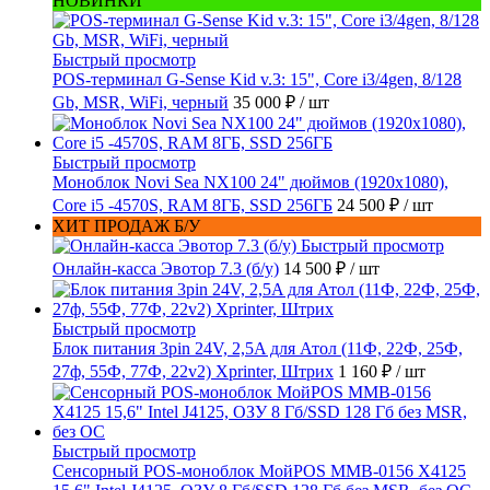
НОВИНКИ
Быстрый просмотр
POS-терминал G-Sense Kid v.3: 15", Core i3/4gen, 8/128
Gb, MSR, WiFi, черный
35 000 ₽
/ шт
Быстрый просмотр
Моноблок Novi Sea NX100 24" дюймов (1920x1080),
Core i5 -4570S, RAM 8ГБ, SSD 256ГБ
24 500 ₽
/ шт
ХИТ ПРОДАЖ Б/У
Быстрый просмотр
Онлайн-касса Эвотор 7.3 (б/у)
14 500 ₽
/ шт
Быстрый просмотр
Блок питания 3pin 24V, 2,5A для Атол (11Ф, 22Ф, 25Ф,
27ф, 55Ф, 77Ф, 22v2) Xprinter, Штрих
1 160 ₽
/ шт
Быстрый просмотр
Сенсорный POS-моноблок МойPOS MMB-0156 X4125