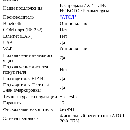
Распродажа / ХИТ ЛИСТ
Наши предложения
НОВОГО / Рекомендуем
Производитель
"АТОЛ"
Bluetooth
Опционально
COM порт (RS 232)
Нет
Ethernet (LAN)
Нет
USB
Да
Wi-Fi
Опционально
Подключение денежного
Да
ящика
Подключение дисплея
Нет
покупателя
Подходит для ЕГАИС
Да
Подходит для Честный
Да
Знак (Маркировка)
Температура эксплуатации
+5... +45
Гарантия
12
Фискальный накопитель
без ФН
Фискальный регистратор АТОЛ
Элемент каталога
20Ф [973]