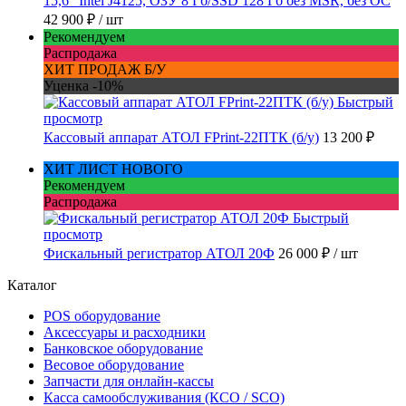
15,6" Intel J4125, ОЗУ 8 Гб/SSD 128 Гб без MSR, без ОС
42 900 ₽
/ шт
Рекомендуем
Распродажа
ХИТ ПРОДАЖ Б/У
Уценка -10%
Быстрый
просмотр
Кассовый аппарат АТОЛ FPrint-22ПТК (б/у)
13 200 ₽
ХИТ ЛИСТ НОВОГО
Рекомендуем
Распродажа
Быстрый
просмотр
Фискальный регистратор АТОЛ 20Ф
26 000 ₽
/ шт
Каталог
POS оборудование
Аксессуары и расходники
Банковское оборудование
Весовое оборудование
Запчасти для онлайн-кассы
Касса самообслуживания (КСО / SCO)