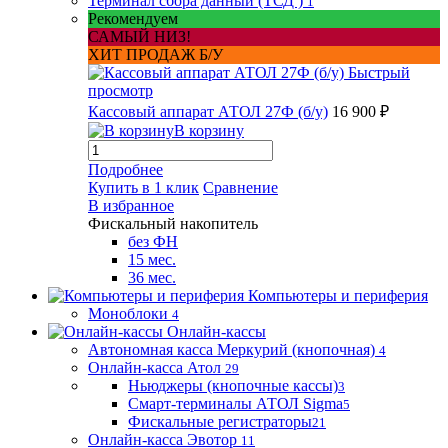
Терминал сбора данный (ТСД )
1
Рекомендуем
САМЫЙ НИЗ!
ХИТ ПРОДАЖ Б/У
Быстрый
просмотр
Кассовый аппарат АТОЛ 27Ф (б/у)
16 900 ₽
В корзину
Подробнее
Купить в 1 клик
Сравнение
В избранное
Фискальный накопитель
без ФН
15 мес.
36 мес.
Компьютеры и периферия
Моноблоки
4
Онлайн-кассы
Автономная касса Меркурий (кнопочная)
4
Онлайн-касса Атол
29
Ньюджеры (кнопочные кассы)
3
Смарт-терминалы АТОЛ Sigma
5
Фискальные регистраторы
21
Онлайн-касса Эвотор
11