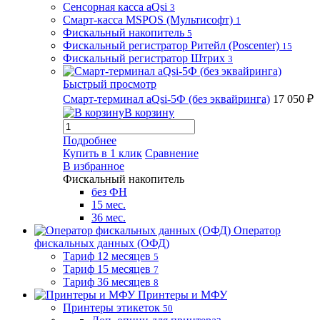
Сенсорная касса aQsi
3
Смарт-касса MSPOS (Мультисофт)
1
Фискальный накопитель
5
Фискальный регистратор Ритейл (Poscenter)
15
Фискальный регистратор Штрих
3
Быстрый просмотр
Смарт-терминал aQsi-5Ф (без эквайринга)
17 050 ₽
В корзину
Подробнее
Купить в 1 клик
Сравнение
В избранное
Фискальный накопитель
без ФН
15 мес.
36 мес.
Оператор
фискальных данных (ОФД)
Тариф 12 месяцев
5
Тариф 15 месяцев
7
Тариф 36 месяцев
8
Принтеры и МФУ
Принтеры этикеток
50