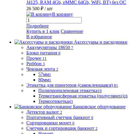
J4125, RAM 4Gb, eMMC 64Gb, WiFi, BT) без ОС
26 500 ₽
/ шт
В корзину
Подробнее
Купить в 1 клик
Сравнение
В избранное
Аксессуары и расходники
Аккумуляторы 18650
7
Блоки питания
8
Прочее
11
Риббон
3
Чековая лента
2
57мм
1
80мм
1
Этикетка для принтеров (самоклеющаяся)
81
Полипропиленовая этикетка
10
Термотрансферная этикетка (полуглянец)
28
Термоэтикетка
43
Банковское оборудование
Детектор валют
2
Портативный счетчик банкнот
0
Сортировщики монет
0
Счетчик и сортировщик банкнот
2
Новое
0