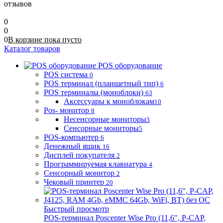
отзывов
0
0
0
В корзине
пока
пусто
Каталог товаров
POS оборудование
POS система
0
POS терминал (планшетный тип)
6
POS терминалы (моноблоки)
63
Аксессуары к моноблокам
10
Pos- монитор
8
Несенсорные мониторы
3
Сенсорные мониторы
5
POS-компьютер
6
Денежный ящик
16
Дисплей покупателя
2
Программируемая клавиатура
4
Сенсорный монитор
2
Чековый принтер
20
Быстрый просмотр
POS-терминал Poscenter Wise Pro (11,6", P-CAP,