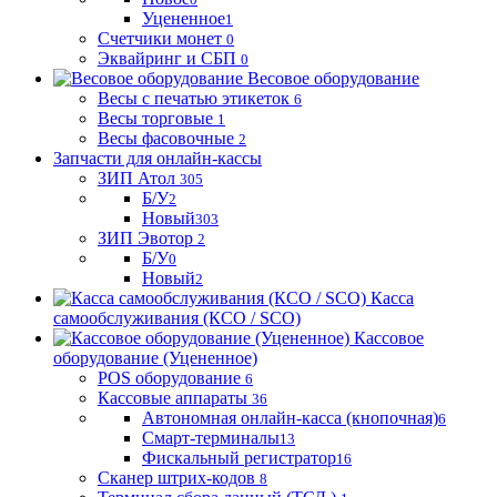
Уцененное
1
Счетчики монет
0
Эквайринг и СБП
0
Весовое оборудование
Весы с печатью этикеток
6
Весы торговые
1
Весы фасовочные
2
Запчасти для онлайн-кассы
ЗИП Атол
305
Б/У
2
Новый
303
ЗИП Эвотор
2
Б/У
0
Новый
2
Касса
самообслуживания (КСО / SCO)
Кассовое
оборудование (Уцененное)
POS оборудование
6
Кассовые аппараты
36
Автономная онлайн-касса (кнопочная)
6
Смарт-терминалы
13
Фискальный регистратор
16
Сканер штрих-кодов
8