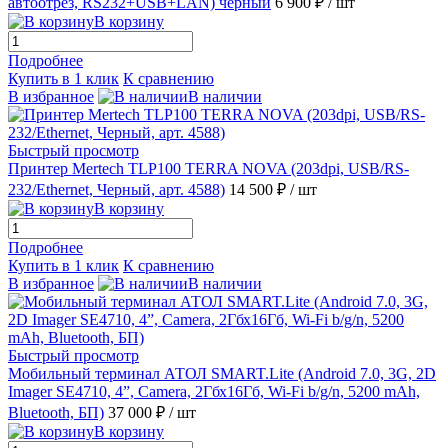
автоотрез, RS232+USB+LAN) черный
6 900 ₽
/ шт
В корзину
Подробнее
Купить в 1 клик
К сравнению
В избранное
В наличии
Быстрый просмотр
Принтер Mertech TLP100 TERRA NOVA (203dpi, USB/RS-
232/Ethernet, Черный, арт. 4588)
14 500 ₽
/ шт
В корзину
Подробнее
Купить в 1 клик
К сравнению
В избранное
В наличии
Быстрый просмотр
Мобильный терминал АТОЛ SMART.Lite (Android 7.0, 3G, 2D
Imager SE4710, 4”, Camera, 2Гбх16Гб, Wi-Fi b/g/n, 5200 mAh,
Bluetooth, БП)
37 000 ₽
/ шт
В корзину