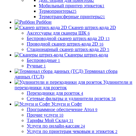
Доп. опции для принтера
2
Мобильный принтер этикеток
1
Термопринтеры
25
Термотрансферные принтеры
21
Риббон
Сканер штрих-кода 2D
Аксессуары для сканера ШК
6
Беспроводной сканер штрих-кода 2D
13
Проводной сканер штрих-кода 2D
16
Стационарный сканер штрих-кода 2D
5
Сканеры штрих-кода
Беспроводные
1
Ручные
1
Терминал сбора
данных (ТСД)
Удлинители и
переходники для розеток
Переходники для розеток
4
Сетевые фильтры и удлинители розеток
58
Услуги и Софт
Программное обеспечение Атол
9
Прочие услуги
10
Тарифы Мой Склад
31
Услуги по онлайн-кассам
24
Услуги по принтерам чековым и этикеток
2