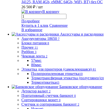
J4125, RAM 4Gb, eMMC 64Gb, WiFi, BT) без ОС
26 500 ₽
/ шт
В корзину
Подробнее
Купить в 1 клик
Сравнение
В избранное
Аксессуары и расходники
Аккумуляторы 18650
7
Блоки питания
8
Прочее
11
Риббон
3
Чековая лента
2
57мм
1
80мм
1
Этикетка для принтеров (самоклеющаяся)
81
Полипропиленовая этикетка
10
Термотрансферная этикетка (полуглянец)
28
Термоэтикетка
43
Банковское оборудование
Детектор валют
2
Портативный счетчик банкнот
0
Сортировщики монет
0
Счетчик и сортировщик банкнот
2
Новое
0