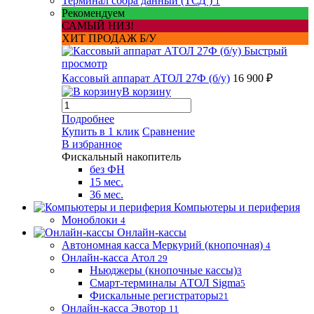
Терминал сбора данный (ТСД )
1
Рекомендуем
САМЫЙ НИЗ!
ХИТ ПРОДАЖ Б/У
Быстрый
просмотр
Кассовый аппарат АТОЛ 27Ф (б/у)
16 900 ₽
В корзину
Подробнее
Купить в 1 клик
Сравнение
В избранное
Фискальный накопитель
без ФН
15 мес.
36 мес.
Компьютеры и периферия
Моноблоки
4
Онлайн-кассы
Автономная касса Меркурий (кнопочная)
4
Онлайн-касса Атол
29
Ньюджеры (кнопочные кассы)
3
Смарт-терминалы АТОЛ Sigma
5
Фискальные регистраторы
21
Онлайн-касса Эвотор
11