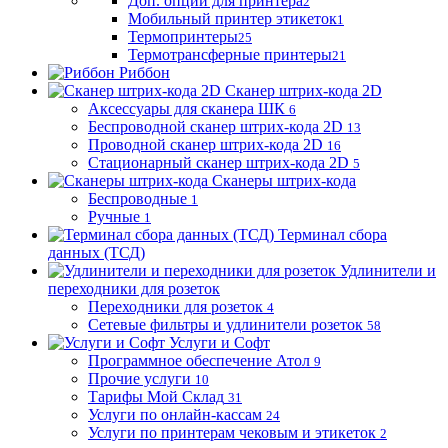
Доп. опции для принтера
2
Мобильный принтер этикеток
1
Термопринтеры
25
Термотрансферные принтеры
21
Риббон
Сканер штрих-кода 2D
Аксессуары для сканера ШК
6
Беспроводной сканер штрих-кода 2D
13
Проводной сканер штрих-кода 2D
16
Стационарный сканер штрих-кода 2D
5
Сканеры штрих-кода
Беспроводные
1
Ручные
1
Терминал сбора
данных (ТСД)
Удлинители и
переходники для розеток
Переходники для розеток
4
Сетевые фильтры и удлинители розеток
58
Услуги и Софт
Программное обеспечение Атол
9
Прочие услуги
10
Тарифы Мой Склад
31
Услуги по онлайн-кассам
24
Услуги по принтерам чековым и этикеток
2