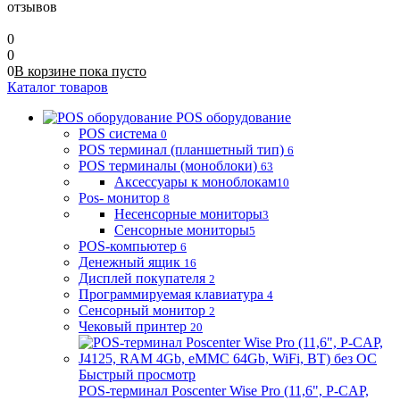
отзывов
0
0
0
В корзине
пока
пусто
Каталог товаров
POS оборудование
POS система
0
POS терминал (планшетный тип)
6
POS терминалы (моноблоки)
63
Аксессуары к моноблокам
10
Pos- монитор
8
Несенсорные мониторы
3
Сенсорные мониторы
5
POS-компьютер
6
Денежный ящик
16
Дисплей покупателя
2
Программируемая клавиатура
4
Сенсорный монитор
2
Чековый принтер
20
Быстрый просмотр
POS-терминал Poscenter Wise Pro (11,6", P-CAP,