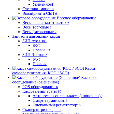
Уцененное
1
Счетчики монет
0
Эквайринг и СБП
0
Весовое оборудование
Весы с печатью этикеток
6
Весы торговые
1
Весы фасовочные
2
Запчасти для онлайн-кассы
ЗИП Атол
305
Б/У
2
Новый
303
ЗИП Эвотор
2
Б/У
0
Новый
2
Касса
самообслуживания (КСО / SCO)
Кассовое
оборудование (Уцененное)
POS оборудование
6
Кассовые аппараты
36
Автономная онлайн-касса (кнопочная)
6
Смарт-терминалы
13
Фискальный регистратор
16
Сканер штрих-кодов
8