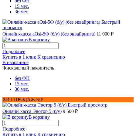
без ФН
15 мес.
36 мес.
Быстрый
просмотр
Онлайн-касса aQsi-5Ф (б/у) (без эквайринга)
11 000 ₽
В корзину
Подробнее
Купить в 1 клик
К сравнению
В избранное
Фискальный накопитель
без ФН
15 мес.
36 мес.
ХИТ ПРОДАЖ Б/У
Быстрый просмотр
Онлайн-касса Эвотор 5 (б/у)
9 500 ₽
В корзину
Подробнее
Купить в 1 клик
К сравнению