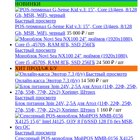
НОВИНКИ
Быстрый просмотр
POS-терминал G-Sense Kid v.3: 15", Core i3/4gen, 8/128
Gb, MSR, WiFi, черный
35 000 ₽
/ шт
Быстрый просмотр
Моноблок Novi Sea NX100 24" дюймов (1920x1080),
Core i5 -4570S, RAM 8ГБ, SSD 256ГБ
24 500 ₽
/ шт
ХИТ ПРОДАЖ Б/У
Быстрый просмотр
Онлайн-касса Эвотор 7.3 (б/у)
14 500 ₽
/ шт
Быстрый просмотр
Блок питания 3pin 24V, 2,5A для Атол (11Ф, 22Ф, 25Ф,
27ф, 55Ф, 77Ф, 22v2) Xprinter, Штрих
1 160 ₽
/ шт
Быстрый просмотр
Сенсорный POS-моноблок МойPOS MMB-0156 X4125