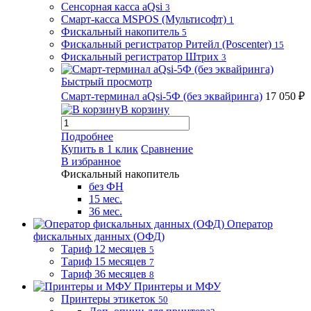
Сенсорная касса aQsi
3
Смарт-касса MSPOS (Мультисофт)
1
Фискальный накопитель
5
Фискальный регистратор Ритейл (Poscenter)
15
Фискальный регистратор Штрих
3
Быстрый просмотр
Смарт-терминал aQsi-5Ф (без эквайринга)
17 050 ₽
В корзину
Подробнее
Купить в 1 клик
Сравнение
В избранное
Фискальный накопитель
без ФН
15 мес.
36 мес.
Оператор
фискальных данных (ОФД)
Тариф 12 месяцев
5
Тариф 15 месяцев
7
Тариф 36 месяцев
8
Принтеры и МФУ
Принтеры этикеток
50