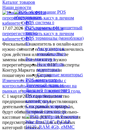
Каталог товаров
Наши новости
POS
оборудование
POS система
0
POS терминал (планшетный
17.07.2026
Как заменить ФН и
тип)
перерегистрировать кассу в личном
6
POS терминалы (моноблоки)
кабинете ОФД
Фискальный накопитель в онлайн-кассе
63
Аксессуары к
нужно сменить, если у него закончились
моноблокам
срок действия или память. После
10
Pos- монитор
замены накопителя кассу нужно
8
Несенсорные
перерегистрировать в ФНС. Эксперты
мониторы
Контур.Маркета подготовили
3
Сенсорные мониторы
пошаговую инструкцию.
5
POS-компьютер
Изменения в правилах работы с
6
Денежный ящик
контрольно-кассовыми машинами на
16
Дисплей покупателя
рынках и ярмарках с 1 марта 2025 года.
2
Программируемая
С 1 марта 2025 года большинство
клавиатура
предпринимателей, осуществляющих
4
Сенсорный монитор
деятельность на рынках и ярмарках,
2
Чековый принтер
будут обязаны применять контрольно-
20
кассовые машины (ККТ). Исключения
предусмотрены лишь для отдельных
категорий бизнеса.