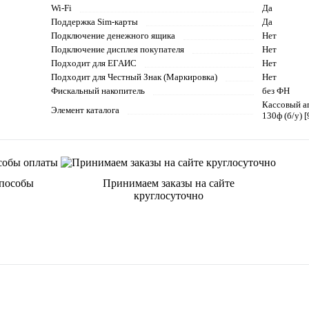
Wi-Fi
Да
Поддержка Sim-карты
Да
Подключение денежного ящика
Нет
Подключение дисплея покупателя
Нет
Подходит для ЕГАИС
Нет
Подходит для Честный Знак (Маркировка)
Нет
Фискальный накопитель
без ФН
Кассовый а
Элемент каталога
130ф (б/у) [
способы
Принимаем заказы на сайте
круглосуточно