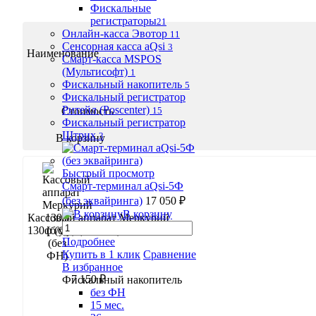
Фискальные
регистраторы
21
Онлайн-касса Эвотор
11
Сенсорная касса aQsi
3
Наименование
Смарт-касса MSPOS
(Мультисофт)
1
Фискальный накопитель
5
Фискальный регистратор
Ритейл (Poscenter)
Стоимость
15
Фискальный регистратор
Штрих
3
В корзину
Быстрый просмотр
Смарт-терминал aQsi-5Ф
(без эквайринга)
17 050 ₽
В корзину
Кассовый аппарат Меркурий
130ф (б/у) (без ФН)
Подробнее
Купить в 1 клик
Сравнение
В избранное
7 150 ₽
Фискальный накопитель
без ФН
15 мес.
В корзину