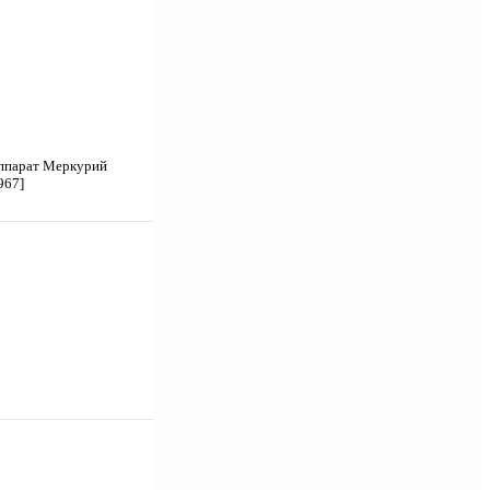
ппарат Меркурий
967]