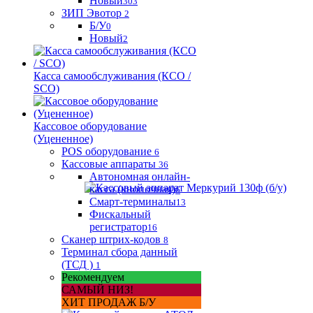
Новый
303
ЗИП Эвотор
2
Б/У
0
Новый
2
Касса самообслуживания (КСО /
SCO)
Кассовое оборудование
(Уцененное)
POS оборудование
6
Кассовые аппараты
36
Автономная онлайн-
касса (кнопочная)
6
Смарт-терминалы
13
Фискальный
регистратор
16
Сканер штрих-кодов
8
Терминал сбора данный
(ТСД )
1
Рекомендуем
САМЫЙ НИЗ!
ХИТ ПРОДАЖ Б/У