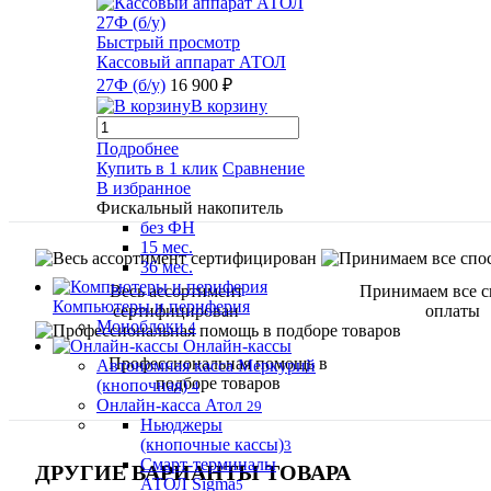
Быстрый просмотр
Кассовый аппарат АТОЛ
27Ф (б/у)
16 900 ₽
В корзину
Подробнее
Купить в 1 клик
Сравнение
В избранное
Фискальный накопитель
без ФН
15 мес.
36 мес.
Весь ассортимент
Принимаем все 
Компьютеры и периферия
сертифицирован
оплаты
Моноблоки
4
Онлайн-кассы
Профессиональная помощь в
Автономная касса Меркурий
подборе товаров
(кнопочная)
4
Онлайн-касса Атол
29
Ньюджеры
(кнопочные кассы)
3
Смарт-терминалы
ДРУГИЕ ВАРИАНТЫ ТОВАРА
АТОЛ Sigma
5