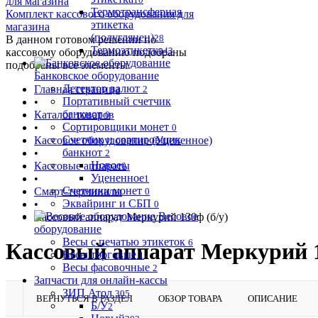
Термотрансферная
Комплект кассового оборудования для
этикетка
магазина
(полуглянец)
28
В данном готовом решении по
Термоэтикетка
43
кассовому оборудованию подобраны
подобраны все элементы.
Банковское оборудование
Детектор валют
Главная страница
2
Портативный счетчик
•
банкнот
Каталог товаров
0
Сортировщики монет
•
0
Счетчик и сортировщик
Кассовое оборудование (Уцененное)
банкнот
•
2
Новое
Кассовые аппараты
0
Уцененное
•
1
Счетчики монет
Смарт-терминалы
0
Эквайринг и СБП
•
0
Весовое
Кассовый аппарат Меркурий 130ф (б/у)
оборудование
Весы с печатью этикеток
6
Кассовый аппарат Меркурий 1
Весы торговые
1
Весы фасовочные
2
Запчасти для онлайн-кассы
ЗИП Атол
305
ВЕРНУТЬСЯ В РАЗДЕЛ
ОБЗОР ТОВАРА
ОПИСАНИЕ
Б/У
2