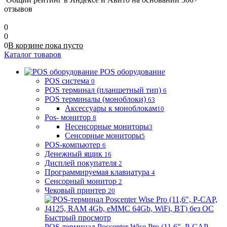
отзывов
0
0
0
В корзине
пока
пусто
Каталог товаров
POS оборудование
POS система
0
POS терминал (планшетный тип)
6
POS терминалы (моноблоки)
63
Аксессуары к моноблокам
10
Pos- монитор
8
Несенсорные мониторы
3
Сенсорные мониторы
5
POS-компьютер
6
Денежный ящик
16
Дисплей покупателя
2
Программируемая клавиатура
4
Сенсорный монитор
2
Чековый принтер
20
Быстрый просмотр
POS-терминал Poscenter Wise Pro (11,6", P-CAP,