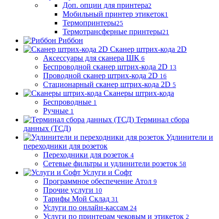
Доп. опции для принтера
2
Мобильный принтер этикеток
1
Термопринтеры
25
Термотрансферные принтеры
21
Риббон
Сканер штрих-кода 2D
Аксессуары для сканера ШК
6
Беспроводной сканер штрих-кода 2D
13
Проводной сканер штрих-кода 2D
16
Стационарный сканер штрих-кода 2D
5
Сканеры штрих-кода
Беспроводные
1
Ручные
1
Терминал сбора
данных (ТСД)
Удлинители и
переходники для розеток
Переходники для розеток
4
Сетевые фильтры и удлинители розеток
58
Услуги и Софт
Программное обеспечение Атол
9
Прочие услуги
10
Тарифы Мой Склад
31
Услуги по онлайн-кассам
24
Услуги по принтерам чековым и этикеток
2