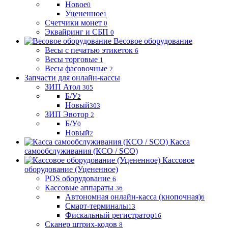
Новое
0
Уцененное
1
Счетчики монет
0
Эквайринг и СБП
0
Весовое оборудование
Весы с печатью этикеток
6
Весы торговые
1
Весы фасовочные
2
Запчасти для онлайн-кассы
ЗИП Атол
305
Б/У
2
Новый
303
ЗИП Эвотор
2
Б/У
0
Новый
2
Касса
самообслуживания (КСО / SCO)
Кассовое
оборудование (Уцененное)
POS оборудование
6
Кассовые аппараты
36
Автономная онлайн-касса (кнопочная)
6
Смарт-терминалы
13
Фискальный регистратор
16
Сканер штрих-кодов
8