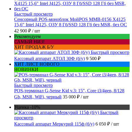
Быстрый просмотр
Сенсорный POS-моноблок МойPOS MMB-0156 X4125
15,6" Intel J4125, ОЗУ 8 Гб/SSD 128 Гб без MSR, без ОС
42 900 ₽
/ шт
Рекомендуем
САМЫЙ НИЗ!
ХИТ ПРОДАЖ Б/У
Быстрый просмотр
Кассовый аппарат АТОЛ 30Ф (б/у)
9 500 ₽
ХИТ ЛИСТ НОВОГО
НОВИНКИ
Быстрый просмотр
POS-терминал G-Sense Kid v.3: 15", Core i3/4gen, 8/128
Gb, MSR, WiFi, черный
35 000 ₽
/ шт
Уценка -10%
Быстрый
просмотр
Кассовый аппарат Меркурий 115ф (б/у)
6 050 ₽
/ шт