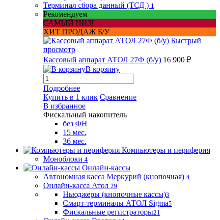
Терминал сбора данный (ТСД )
1
Рекомендуем
САМЫЙ НИЗ!
ХИТ ПРОДАЖ Б/У
Быстрый
просмотр
Кассовый аппарат АТОЛ 27Ф (б/у)
16 900 ₽
В корзину
Подробнее
Купить в 1 клик
Сравнение
В избранное
Фискальный накопитель
без ФН
15 мес.
36 мес.
Компьютеры и периферия
Моноблоки
4
Онлайн-кассы
Автономная касса Меркурий (кнопочная)
4
Онлайн-касса Атол
29
Ньюджеры (кнопочные кассы)
3
Смарт-терминалы АТОЛ Sigma
5
Фискальные регистраторы
21