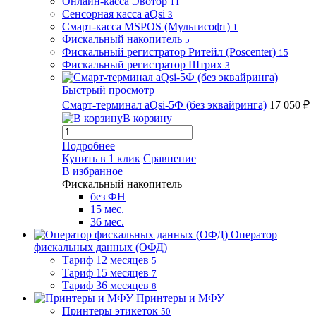
Онлайн-касса Эвотор
11
Сенсорная касса aQsi
3
Смарт-касса MSPOS (Мультисофт)
1
Фискальный накопитель
5
Фискальный регистратор Ритейл (Poscenter)
15
Фискальный регистратор Штрих
3
Быстрый просмотр
Смарт-терминал aQsi-5Ф (без эквайринга)
17 050 ₽
В корзину
Подробнее
Купить в 1 клик
Сравнение
В избранное
Фискальный накопитель
без ФН
15 мес.
36 мес.
Оператор
фискальных данных (ОФД)
Тариф 12 месяцев
5
Тариф 15 месяцев
7
Тариф 36 месяцев
8
Принтеры и МФУ
Принтеры этикеток
50