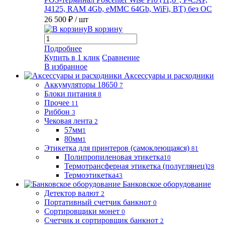
J4125, RAM 4Gb, eMMC 64Gb, WiFi, BT) без ОС
26 500 ₽
/ шт
В корзину
Подробнее
Купить в 1 клик
Сравнение
В избранное
Аксессуары и расходники
Аккумуляторы 18650
7
Блоки питания
8
Прочее
11
Риббон
3
Чековая лента
2
57мм
1
80мм
1
Этикетка для принтеров (самоклеющаяся)
81
Полипропиленовая этикетка
10
Термотрансферная этикетка (полуглянец)
28
Термоэтикетка
43
Банковское оборудование
Детектор валют
2
Портативный счетчик банкнот
0
Сортировщики монет
0
Счетчик и сортировщик банкнот
2