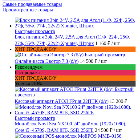
Самые продаваемые товары
Просмотренные товары
Быстрый просмотр
Блок питания 3pin 24V, 2,5A для Атол (11Ф, 22Ф, 25Ф,
27ф, 55Ф, 77Ф, 22v2) Xprinter, Штрих
1 160 ₽
/ шт
ХИТ ПРОДАЖ Б/У
Быстрый просмотр
Онлайн-касса Эвотор 7.3 (б/у)
14 500 ₽
/ шт
Рекомендуем
Распродажа
ХИТ ПРОДАЖ Б/У
Уценка -10%
Быстрый
просмотр
Кассовый аппарат АТОЛ FPrint-22ПТК (б/у)
13 200 ₽
Быстрый просмотр
Моноблок Novi Sea NX100 24" дюймов (1920x1080),
Core i5 -4570S, RAM 8ГБ, SSD 256ГБ
24 500 ₽
/ шт