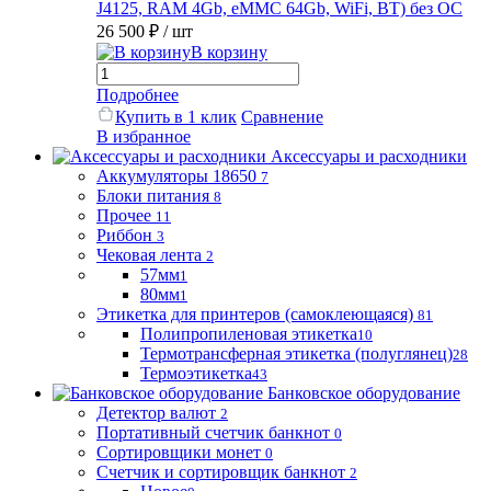
J4125, RAM 4Gb, eMMC 64Gb, WiFi, BT) без ОС
26 500 ₽
/ шт
В корзину
Подробнее
Купить в 1 клик
Сравнение
В избранное
Аксессуары и расходники
Аккумуляторы 18650
7
Блоки питания
8
Прочее
11
Риббон
3
Чековая лента
2
57мм
1
80мм
1
Этикетка для принтеров (самоклеющаяся)
81
Полипропиленовая этикетка
10
Термотрансферная этикетка (полуглянец)
28
Термоэтикетка
43
Банковское оборудование
Детектор валют
2
Портативный счетчик банкнот
0
Сортировщики монет
0
Счетчик и сортировщик банкнот
2