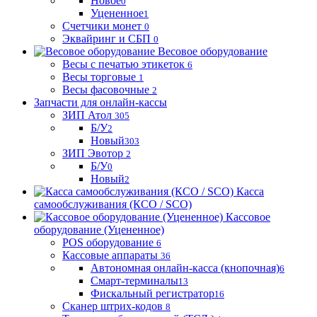
Новое
0
Уцененное
1
Счетчики монет
0
Эквайринг и СБП
0
Весовое оборудование
Весы с печатью этикеток
6
Весы торговые
1
Весы фасовочные
2
Запчасти для онлайн-кассы
ЗИП Атол
305
Б/У
2
Новый
303
ЗИП Эвотор
2
Б/У
0
Новый
2
Касса
самообслуживания (КСО / SCO)
Кассовое
оборудование (Уцененное)
POS оборудование
6
Кассовые аппараты
36
Автономная онлайн-касса (кнопочная)
6
Смарт-терминалы
13
Фискальный регистратор
16
Сканер штрих-кодов
8