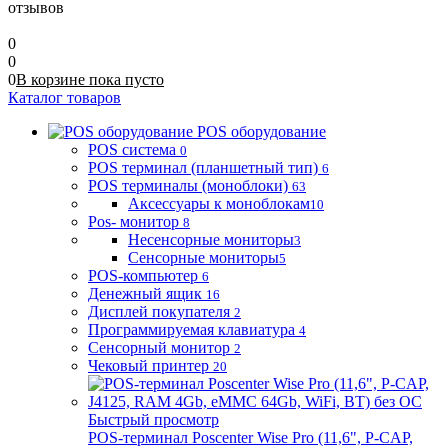
отзывов
0
0
0
В корзине
пока
пусто
Каталог товаров
POS оборудование
POS система
0
POS терминал (планшетный тип)
6
POS терминалы (моноблоки)
63
Аксессуары к моноблокам
10
Pos- монитор
8
Несенсорные мониторы
3
Сенсорные мониторы
5
POS-компьютер
6
Денежный ящик
16
Дисплей покупателя
2
Программируемая клавиатура
4
Сенсорный монитор
2
Чековый принтер
20
Быстрый просмотр
POS-терминал Poscenter Wise Pro (11,6", P-CAP,