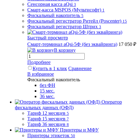
Сенсорная касса aQsi
3
Смарт-касса MSPOS (Мультисофт)
1
Фискальный накопитель
5
Фискальный регистратор Ритейл (Poscenter)
15
Фискальный регистратор Штрих
3
Быстрый просмотр
Смарт-терминал aQsi-5Ф (без эквайринга)
17 050 ₽
В корзину
Подробнее
Купить в 1 клик
Сравнение
В избранное
Фискальный накопитель
без ФН
15 мес.
36 мес.
Оператор
фискальных данных (ОФД)
Тариф 12 месяцев
5
Тариф 15 месяцев
7
Тариф 36 месяцев
8
Принтеры и МФУ
Принтеры этикеток
50