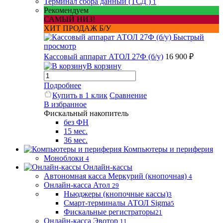
Терминал сбора данный (ТСД )
1
Рекомендуем
САМЫЙ НИЗ!
ХИТ ПРОДАЖ Б/У
Быстрый
просмотр
Кассовый аппарат АТОЛ 27Ф (б/у)
16 900 ₽
В корзину
Подробнее
Купить в 1 клик
Сравнение
В избранное
Фискальный накопитель
без ФН
15 мес.
36 мес.
Компьютеры и периферия
Моноблоки
4
Онлайн-кассы
Автономная касса Меркурий (кнопочная)
4
Онлайн-касса Атол
29
Ньюджеры (кнопочные кассы)
3
Смарт-терминалы АТОЛ Sigma
5
Фискальные регистраторы
21
Онлайн-касса Эвотор
11