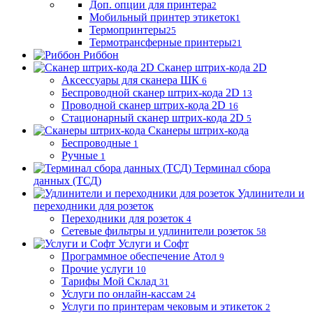
Доп. опции для принтера
2
Мобильный принтер этикеток
1
Термопринтеры
25
Термотрансферные принтеры
21
Риббон
Сканер штрих-кода 2D
Аксессуары для сканера ШК
6
Беспроводной сканер штрих-кода 2D
13
Проводной сканер штрих-кода 2D
16
Стационарный сканер штрих-кода 2D
5
Сканеры штрих-кода
Беспроводные
1
Ручные
1
Терминал сбора
данных (ТСД)
Удлинители и
переходники для розеток
Переходники для розеток
4
Сетевые фильтры и удлинители розеток
58
Услуги и Софт
Программное обеспечение Атол
9
Прочие услуги
10
Тарифы Мой Склад
31
Услуги по онлайн-кассам
24
Услуги по принтерам чековым и этикеток
2