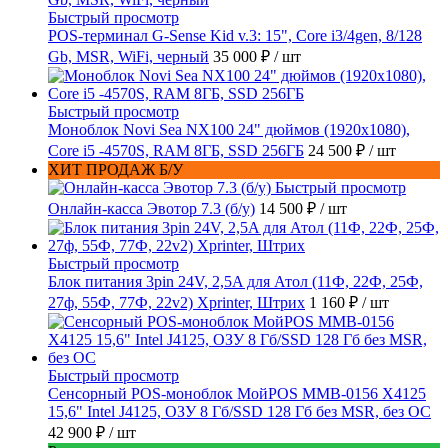
Быстрый просмотр
POS-терминал G-Sense Kid v.3: 15", Core i3/4gen, 8/128
Gb, MSR, WiFi, черный
35 000 ₽
/ шт
Быстрый просмотр
Моноблок Novi Sea NX100 24" дюймов (1920x1080),
Core i5 -4570S, RAM 8ГБ, SSD 256ГБ
24 500 ₽
/ шт
ХИТ ПРОДАЖ Б/У
Быстрый просмотр
Онлайн-касса Эвотор 7.3 (б/у)
14 500 ₽
/ шт
Быстрый просмотр
Блок питания 3pin 24V, 2,5A для Атол (11Ф, 22Ф, 25Ф,
27ф, 55Ф, 77Ф, 22v2) Xprinter, Штрих
1 160 ₽
/ шт
Быстрый просмотр
Сенсорный POS-моноблок МойPOS MMB-0156 X4125
15,6" Intel J4125, ОЗУ 8 Гб/SSD 128 Гб без MSR, без ОС
42 900 ₽
/ шт