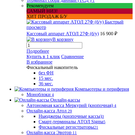
Терминал сбора данный (ТСД )
1
Рекомендуем
САМЫЙ НИЗ!
ХИТ ПРОДАЖ Б/У
Быстрый
просмотр
Кассовый аппарат АТОЛ 27Ф (б/у)
16 900 ₽
В корзину
Подробнее
Купить в 1 клик
Сравнение
В избранное
Фискальный накопитель
без ФН
15 мес.
36 мес.
Компьютеры и периферия
Моноблоки
4
Онлайн-кассы
Автономная касса Меркурий (кнопочная)
4
Онлайн-касса Атол
29
Ньюджеры (кнопочные кассы)
3
Смарт-терминалы АТОЛ Sigma
5
Фискальные регистраторы
21
Онлайн-касса Эвотор
11