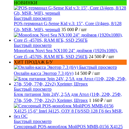
НОВИНКИ
Быстрый просмотр
POS-терминал G-Sense Kid v.3: 15", Core i3/4gen, 8/128
Gb, MSR, WiFi, черный
35 000 ₽
/ шт
Быстрый просмотр
Моноблок Novi Sea NX100 24" дюймов (1920x1080),
Core i5 -4570S, RAM 8ГБ, SSD 256ГБ
24 500 ₽
/ шт
ХИТ ПРОДАЖ Б/У
Быстрый просмотр
Онлайн-касса Эвотор 7.3 (б/у)
14 500 ₽
/ шт
Быстрый просмотр
Блок питания 3pin 24V, 2,5A для Атол (11Ф, 22Ф, 25Ф,
27ф, 55Ф, 77Ф, 22v2) Xprinter, Штрих
1 160 ₽
/ шт
Быстрый просмотр
Сенсорный POS-моноблок МойPOS MMB-0156 X4125