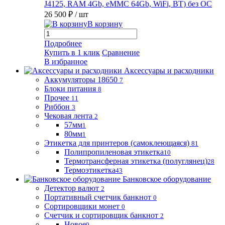
J4125, RAM 4Gb, eMMC 64Gb, WiFi, BT) без ОС
26 500 ₽
/ шт
В корзину
Подробнее
Купить в 1 клик
Сравнение
В избранное
Аксессуары и расходники
Аккумуляторы 18650
7
Блоки питания
8
Прочее
11
Риббон
3
Чековая лента
2
57мм
1
80мм
1
Этикетка для принтеров (самоклеющаяся)
81
Полипропиленовая этикетка
10
Термотрансферная этикетка (полуглянец)
28
Термоэтикетка
43
Банковское оборудование
Детектор валют
2
Портативный счетчик банкнот
0
Сортировщики монет
0
Счетчик и сортировщик банкнот
2
Новое
0