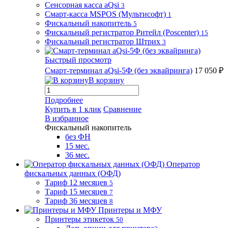
Сенсорная касса aQsi
3
Смарт-касса MSPOS (Мультисофт)
1
Фискальный накопитель
5
Фискальный регистратор Ритейл (Poscenter)
15
Фискальный регистратор Штрих
3
Быстрый просмотр
Смарт-терминал aQsi-5Ф (без эквайринга)
17 050 ₽
В корзину
Подробнее
Купить в 1 клик
Сравнение
В избранное
Фискальный накопитель
без ФН
15 мес.
36 мес.
Оператор
фискальных данных (ОФД)
Тариф 12 месяцев
5
Тариф 15 месяцев
7
Тариф 36 месяцев
8
Принтеры и МФУ
Принтеры этикеток
50