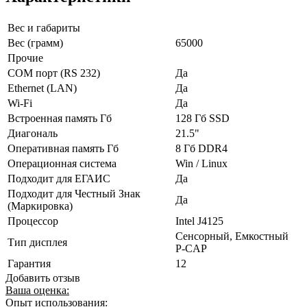
Вес и габариты
Вес (грамм)
65000
Прочие
COM порт (RS 232)
Да
Ethernet (LAN)
Да
Wi-Fi
Да
Встроенная память Гб
128 Гб SSD
Диагональ
21.5"
Оперативная память Гб
8 Гб DDR4
Операционная система
Win / Linux
Подходит для ЕГАИС
Да
Подходит для Честный Знак
Да
(Маркировка)
Процессор
Intel J4125
Сенсорный, Емкостный
Тип дисплея
P-CAP
Гарантия
12
Добавить отзыв
Ваша оценка:
Опыт использования: