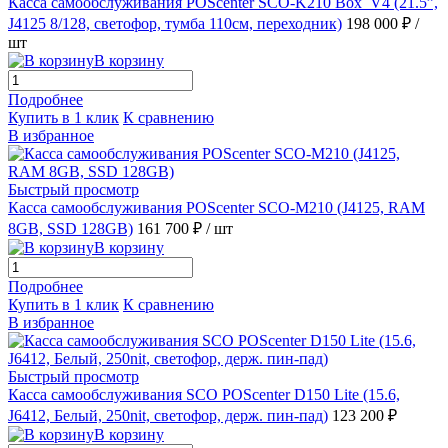
Касса самообслуживания POScenter SCO-K210 Box_V4 (21.5”,
J4125 8/128, светофор, тумба 110см, переходник)
198 000 ₽
/
шт
В корзину
Подробнее
Купить в 1 клик
К сравнению
В избранное
Быстрый просмотр
Касса самообслуживания POScenter SCO-M210 (J4125, RAM
8GB, SSD 128GB)
161 700 ₽
/ шт
В корзину
Подробнее
Купить в 1 клик
К сравнению
В избранное
Быстрый просмотр
Касса самообслуживания SCO POScenter D150 Lite (15.6,
J6412, Белый, 250nit, светофор, держ. пин-пад)
123 200 ₽
В корзину