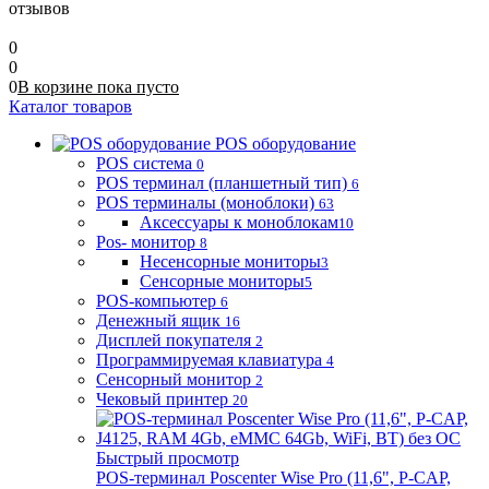
отзывов
0
0
0
В корзине
пока
пусто
Каталог товаров
POS оборудование
POS система
0
POS терминал (планшетный тип)
6
POS терминалы (моноблоки)
63
Аксессуары к моноблокам
10
Pos- монитор
8
Несенсорные мониторы
3
Сенсорные мониторы
5
POS-компьютер
6
Денежный ящик
16
Дисплей покупателя
2
Программируемая клавиатура
4
Сенсорный монитор
2
Чековый принтер
20
Быстрый просмотр
POS-терминал Poscenter Wise Pro (11,6", P-CAP,