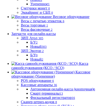
Уцененное
1
Счетчики монет
0
Эквайринг и СБП
0
Весовое оборудование
Весы с печатью этикеток
6
Весы торговые
1
Весы фасовочные
2
Запчасти для онлайн-кассы
ЗИП Атол
305
Б/У
2
Новый
303
ЗИП Эвотор
2
Б/У
0
Новый
2
Касса
самообслуживания (КСО / SCO)
Кассовое
оборудование (Уцененное)
POS оборудование
6
Кассовые аппараты
36
Автономная онлайн-касса (кнопочная)
6
Смарт-терминалы
13
Фискальный регистратор
16
Сканер штрих-кодов
8