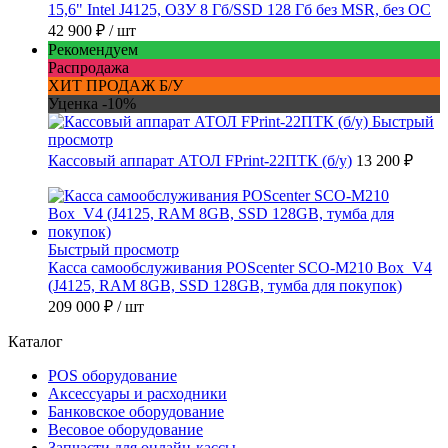
15,6" Intel J4125, ОЗУ 8 Гб/SSD 128 Гб без MSR, без ОС
42 900 ₽
/ шт
Рекомендуем
Распродажа
ХИТ ПРОДАЖ Б/У
Уценка -10%
Быстрый
просмотр
Кассовый аппарат АТОЛ FPrint-22ПТК (б/у)
13 200 ₽
Быстрый просмотр
Касса самообслуживания POScenter SCO-M210 Box_V4
(J4125, RAM 8GB, SSD 128GB, тумба для покупок)
209 000 ₽
/ шт
Каталог
POS оборудование
Аксессуары и расходники
Банковское оборудование
Весовое оборудование
Запчасти для онлайн-кассы