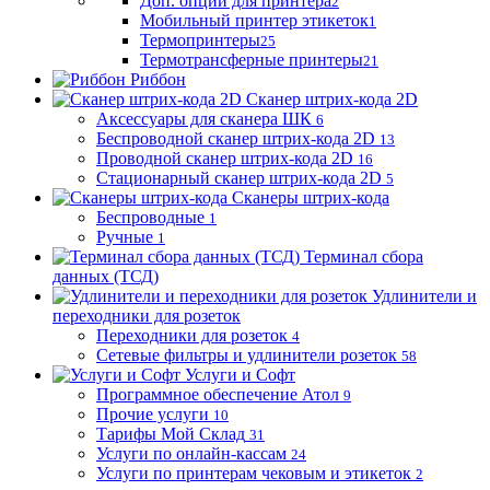
Доп. опции для принтера
2
Мобильный принтер этикеток
1
Термопринтеры
25
Термотрансферные принтеры
21
Риббон
Сканер штрих-кода 2D
Аксессуары для сканера ШК
6
Беспроводной сканер штрих-кода 2D
13
Проводной сканер штрих-кода 2D
16
Стационарный сканер штрих-кода 2D
5
Сканеры штрих-кода
Беспроводные
1
Ручные
1
Терминал сбора
данных (ТСД)
Удлинители и
переходники для розеток
Переходники для розеток
4
Сетевые фильтры и удлинители розеток
58
Услуги и Софт
Программное обеспечение Атол
9
Прочие услуги
10
Тарифы Мой Склад
31
Услуги по онлайн-кассам
24
Услуги по принтерам чековым и этикеток
2