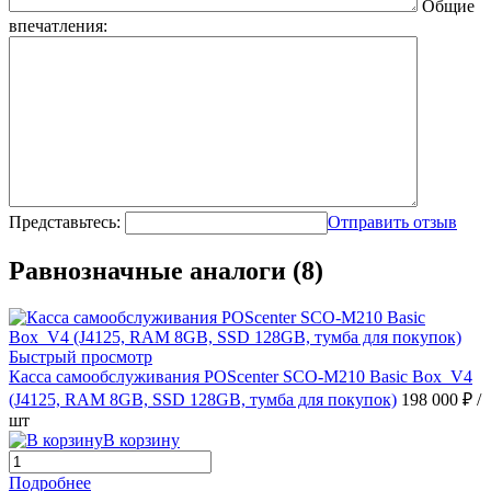
Общие
впечатления:
Представьтесь:
Отправить отзыв
Равнозначные аналоги (8)
Быстрый просмотр
Касса самообслуживания POScenter SCO-M210 Basic Box_V4
(J4125, RAM 8GB, SSD 128GB, тумба для покупок)
198 000 ₽
/
шт
В корзину
Подробнее