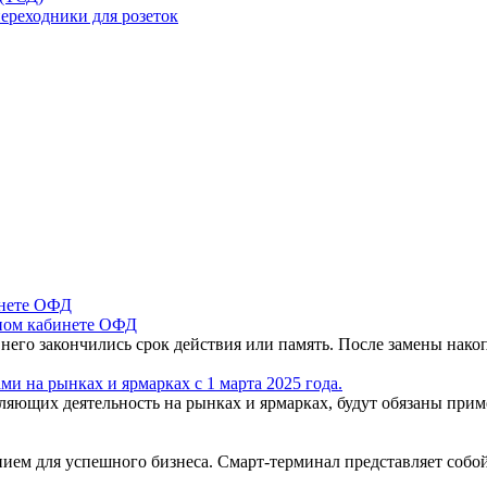
ереходники для розеток
чном кабинете ОФД
 него закончились срок действия или память. После замены нак
и на рынках и ярмарках с 1 марта 2025 года.
вляющих деятельность на рынках и ярмарках, будут обязаны пр
ем для успешного бизнеса. Смарт-терминал представляет собо