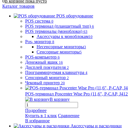
0
В корзине
пока
пусто
Каталог товаров
POS оборудование
POS система
0
POS терминал (планшетный тип)
6
POS терминалы (моноблоки)
63
Аксессуары к моноблокам
10
Pos- монитор
8
Несенсорные мониторы
3
Сенсорные мониторы
5
POS-компьютер
6
Денежный ящик
16
Дисплей покупателя
2
Программируемая клавиатура
4
Сенсорный монитор
2
Чековый принтер
20
POS-терминал Poscenter Wise Pro (11,6", P-CAP, J
В корзину
Подробнее
Купить в 1 клик
Сравнение
В избранное
Аксессуары и расходники