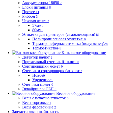
Аккумуляторы 18650
7
Блоки питания
8
Прочее
11
Риббон
3
Чековая лента
2
57мм
1
80мм
1
Этикетка для принтеров (самоклеющаяся)
81
Полипропиленовая этикетка
10
Термотрансферная этикетка (полуглянец)
28
Термоэтикетка
43
Банковское оборудование
Детектор валют
2
Портативный счетчик банкнот
0
Сортировщики монет
0
Счетчик и сортировщик банкнот
2
Новое
0
Уцененное
1
Счетчики монет
0
Эквайринг и СБП
0
Весовое оборудование
Весы с печатью этикеток
6
Весы торговые
1
Весы фасовочные
2
Запчасти для онлайн-кассы