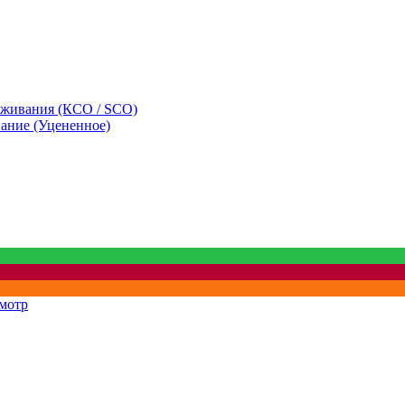
уживания (КСО / SCO)
вание (Уцененное)
мотр