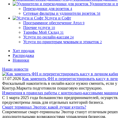
Удлинители и п
Переходники для розеток
4
Сетевые фильтры и удлинители розеток
58
Услуги и Софт
Программное обеспечение Атол
9
Прочие услуги
10
Тарифы Мой Склад
31
Услуги по онлайн-кассам
24
Услуги по принтерам чековым и этикеток
2
Хит продаж
Распродажа
Новинки
Наши новости
17.07.2026
Как заменить ФН и перерегистрировать кассу в ли
Фискальный накопитель в онлайн-кассе нужно сменить, если у
Контур.Маркета подготовили пошаговую инструкцию.
Изменения в правилах работы с контрольно-кассовыми машинам
С 1 марта 2025 года большинство предпринимателей, осущест
предусмотрены лишь для отдельных категорий бизнеса.
Смарт терминал Эвотор: какой лучше купить?
Современные смарт-терминалы Эвотор станут отличным решени
дополнительными возможностями управления бизнесом.