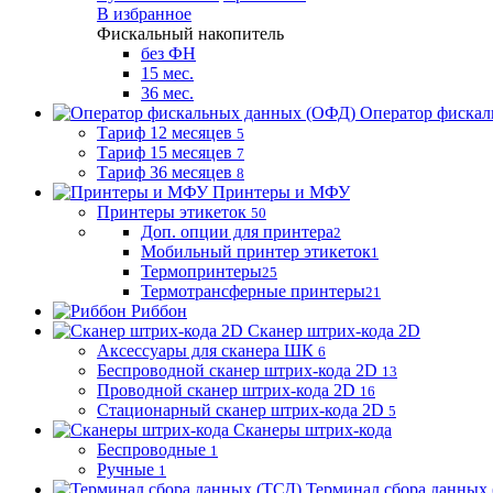
В избранное
Фискальный накопитель
без ФН
15 мес.
36 мес.
Оператор фиска
Тариф 12 месяцев
5
Тариф 15 месяцев
7
Тариф 36 месяцев
8
Принтеры и МФУ
Принтеры этикеток
50
Доп. опции для принтера
2
Мобильный принтер этикеток
1
Термопринтеры
25
Термотрансферные принтеры
21
Риббон
Сканер штрих-кода 2D
Аксессуары для сканера ШК
6
Беспроводной сканер штрих-кода 2D
13
Проводной сканер штрих-кода 2D
16
Стационарный сканер штрих-кода 2D
5
Сканеры штрих-кода
Беспроводные
1
Ручные
1
Терминал сбора данных