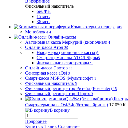
В избранное
Фискальный накопитель
без ФН
15 мес.
36 мес.
Компьютеры и периферия
Моноблоки
4
Онлайн-кассы
Автономная касса Меркурий (кнопочная)
4
Онлайн-касса Атол
29
Ньюджеры (кнопочные кассы)
3
Смарт-терминалы АТОЛ Sigma
5
Фискальные регистраторы
21
Онлайн-касса Эвотор
11
Сенсорная касса aQsi
3
Смарт-касса MSPOS (Мультисофт)
1
Фискальный накопитель
5
Фискальный регистратор Ритейл (Poscenter)
15
Фискальный регистратор Штрих
3
Быстры
Смарт-терминал aQsi-5Ф (без эквайринга)
17 050 ₽
В корзину
Подробнее
Купить в 1 клик
Сравнение