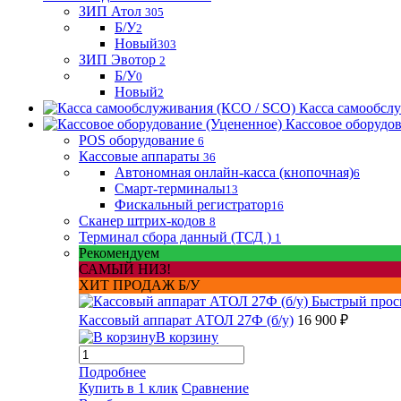
ЗИП Атол
305
Б/У
2
Новый
303
ЗИП Эвотор
2
Б/У
0
Новый
2
Касса самообсл
Кассовое оборудо
POS оборудование
6
Кассовые аппараты
36
Автономная онлайн-касса (кнопочная)
6
Смарт-терминалы
13
Фискальный регистратор
16
Сканер штрих-кодов
8
Терминал сбора данный (ТСД )
1
Рекомендуем
САМЫЙ НИЗ!
ХИТ ПРОДАЖ Б/У
Быстрый прос
Кассовый аппарат АТОЛ 27Ф (б/у)
16 900 ₽
В корзину
Подробнее
Купить в 1 клик
Сравнение