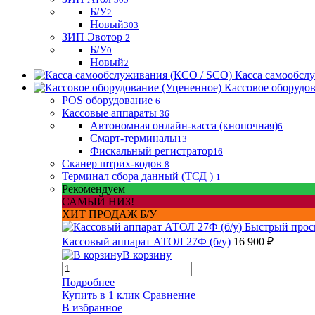
Б/У
2
Новый
303
ЗИП Эвотор
2
Б/У
0
Новый
2
Касса самообсл
Кассовое оборудо
POS оборудование
6
Кассовые аппараты
36
Автономная онлайн-касса (кнопочная)
6
Смарт-терминалы
13
Фискальный регистратор
16
Сканер штрих-кодов
8
Терминал сбора данный (ТСД )
1
Рекомендуем
САМЫЙ НИЗ!
ХИТ ПРОДАЖ Б/У
Быстрый прос
Кассовый аппарат АТОЛ 27Ф (б/у)
16 900 ₽
В корзину
Подробнее
Купить в 1 клик
Сравнение
В избранное