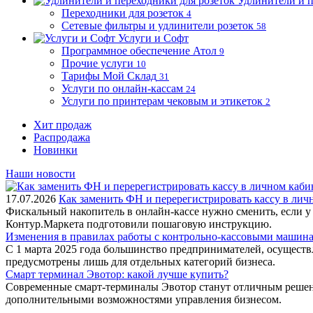
Удлинители и п
Переходники для розеток
4
Сетевые фильтры и удлинители розеток
58
Услуги и Софт
Программное обеспечение Атол
9
Прочие услуги
10
Тарифы Мой Склад
31
Услуги по онлайн-кассам
24
Услуги по принтерам чековым и этикеток
2
Хит продаж
Распродажа
Новинки
Наши новости
17.07.2026
Как заменить ФН и перерегистрировать кассу в ли
Фискальный накопитель в онлайн-кассе нужно сменить, если у
Контур.Маркета подготовили пошаговую инструкцию.
Изменения в правилах работы с контрольно-кассовыми машинам
С 1 марта 2025 года большинство предпринимателей, осущест
предусмотрены лишь для отдельных категорий бизнеса.
Смарт терминал Эвотор: какой лучше купить?
Современные смарт-терминалы Эвотор станут отличным решени
дополнительными возможностями управления бизнесом.