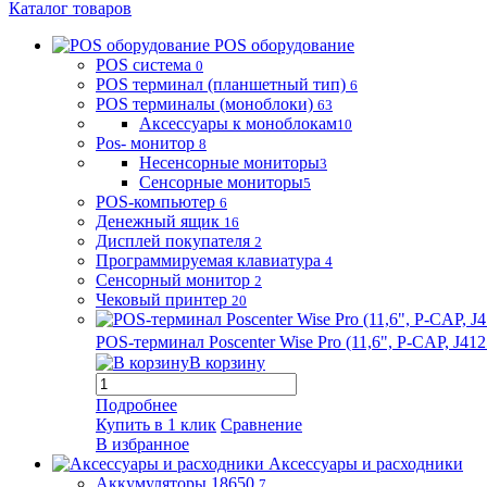
Каталог товаров
POS оборудование
POS система
0
POS терминал (планшетный тип)
6
POS терминалы (моноблоки)
63
Аксессуары к моноблокам
10
Pos- монитор
8
Несенсорные мониторы
3
Сенсорные мониторы
5
POS-компьютер
6
Денежный ящик
16
Дисплей покупателя
2
Программируемая клавиатура
4
Сенсорный монитор
2
Чековый принтер
20
POS-терминал Poscenter Wise Pro (11,6", P-CAP, J
В корзину
Подробнее
Купить в 1 клик
Сравнение
В избранное
Аксессуары и расходники
Аккумуляторы 18650
7