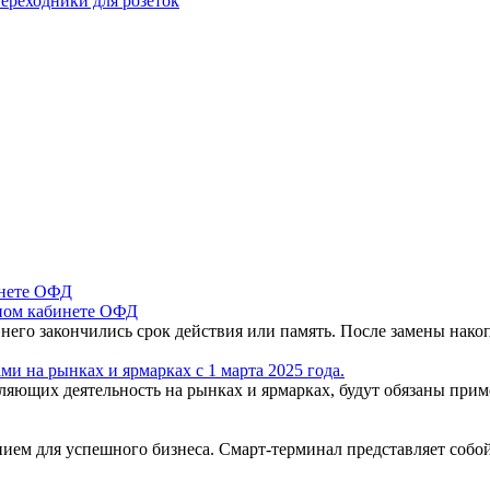
ереходники для розеток
чном кабинете ОФД
 него закончились срок действия или память. После замены нак
и на рынках и ярмарках с 1 марта 2025 года.
вляющих деятельность на рынках и ярмарках, будут обязаны пр
ем для успешного бизнеса. Смарт-терминал представляет собо