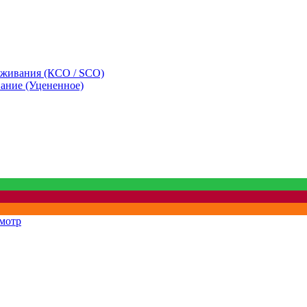
уживания (КСО / SCO)
вание (Уцененное)
мотр