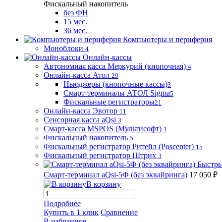
Фискальный накопитель
без ФН
15 мес.
36 мес.
Компьютеры и периферия
Моноблоки
4
Онлайн-кассы
Автономная касса Меркурий (кнопочная)
4
Онлайн-касса Атол
29
Ньюджеры (кнопочные кассы)
3
Смарт-терминалы АТОЛ Sigma
5
Фискальные регистраторы
21
Онлайн-касса Эвотор
11
Сенсорная касса aQsi
3
Смарт-касса MSPOS (Мультисофт)
1
Фискальный накопитель
5
Фискальный регистратор Ритейл (Poscenter)
15
Фискальный регистратор Штрих
3
Быстры
Смарт-терминал aQsi-5Ф (без эквайринга)
17 050 ₽
В корзину
Подробнее
Купить в 1 клик
Сравнение
В избранное