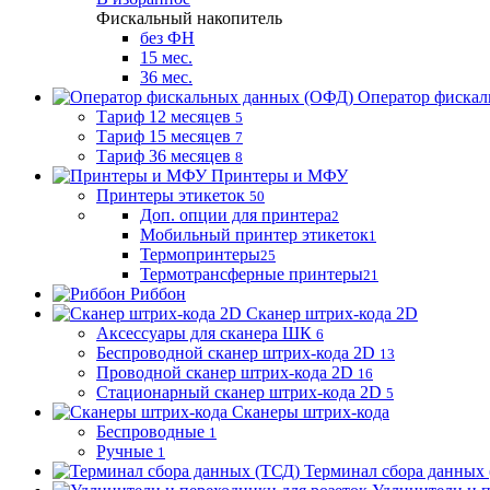
Фискальный накопитель
без ФН
15 мес.
36 мес.
Оператор фиска
Тариф 12 месяцев
5
Тариф 15 месяцев
7
Тариф 36 месяцев
8
Принтеры и МФУ
Принтеры этикеток
50
Доп. опции для принтера
2
Мобильный принтер этикеток
1
Термопринтеры
25
Термотрансферные принтеры
21
Риббон
Сканер штрих-кода 2D
Аксессуары для сканера ШК
6
Беспроводной сканер штрих-кода 2D
13
Проводной сканер штрих-кода 2D
16
Стационарный сканер штрих-кода 2D
5
Сканеры штрих-кода
Беспроводные
1
Ручные
1
Терминал сбора данных