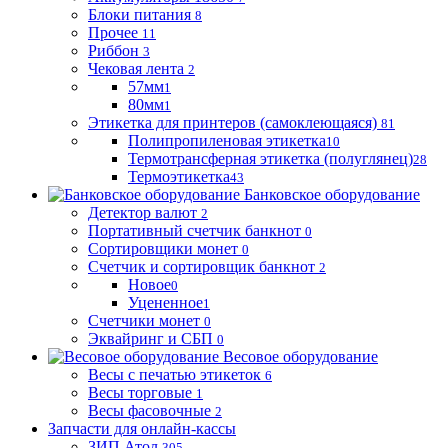
Блоки питания
8
Прочее
11
Риббон
3
Чековая лента
2
57мм
1
80мм
1
Этикетка для принтеров (самоклеющаяся)
81
Полипропиленовая этикетка
10
Термотрансферная этикетка (полуглянец)
28
Термоэтикетка
43
Банковское оборудование
Детектор валют
2
Портативный счетчик банкнот
0
Сортировщики монет
0
Счетчик и сортировщик банкнот
2
Новое
0
Уцененное
1
Счетчики монет
0
Эквайринг и СБП
0
Весовое оборудование
Весы с печатью этикеток
6
Весы торговые
1
Весы фасовочные
2
Запчасти для онлайн-кассы
ЗИП Атол
305