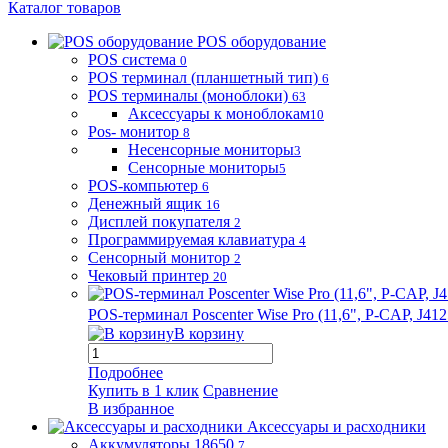
Каталог товаров
POS оборудование
POS система
0
POS терминал (планшетный тип)
6
POS терминалы (моноблоки)
63
Аксессуары к моноблокам
10
Pos- монитор
8
Несенсорные мониторы
3
Сенсорные мониторы
5
POS-компьютер
6
Денежный ящик
16
Дисплей покупателя
2
Программируемая клавиатура
4
Сенсорный монитор
2
Чековый принтер
20
POS-терминал Poscenter Wise Pro (11,6", P-CAP, J
В корзину
Подробнее
Купить в 1 клик
Сравнение
В избранное
Аксессуары и расходники
Аккумуляторы 18650
7