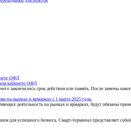
ереходники для розеток
чном кабинете ОФД
 него закончились срок действия или память. После замены нак
и на рынках и ярмарках с 1 марта 2025 года.
вляющих деятельность на рынках и ярмарках, будут обязаны пр
ем для успешного бизнеса. Смарт-терминал представляет собо