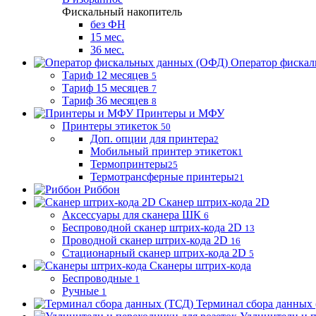
Фискальный накопитель
без ФН
15 мес.
36 мес.
Оператор фиска
Тариф 12 месяцев
5
Тариф 15 месяцев
7
Тариф 36 месяцев
8
Принтеры и МФУ
Принтеры этикеток
50
Доп. опции для принтера
2
Мобильный принтер этикеток
1
Термопринтеры
25
Термотрансферные принтеры
21
Риббон
Сканер штрих-кода 2D
Аксессуары для сканера ШК
6
Беспроводной сканер штрих-кода 2D
13
Проводной сканер штрих-кода 2D
16
Стационарный сканер штрих-кода 2D
5
Сканеры штрих-кода
Беспроводные
1
Ручные
1
Терминал сбора данных