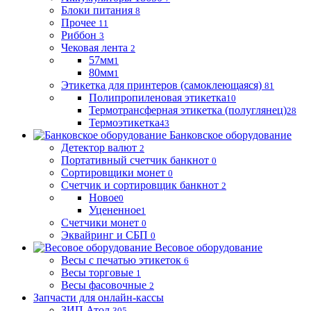
Блоки питания
8
Прочее
11
Риббон
3
Чековая лента
2
57мм
1
80мм
1
Этикетка для принтеров (самоклеющаяся)
81
Полипропиленовая этикетка
10
Термотрансферная этикетка (полуглянец)
28
Термоэтикетка
43
Банковское оборудование
Детектор валют
2
Портативный счетчик банкнот
0
Сортировщики монет
0
Счетчик и сортировщик банкнот
2
Новое
0
Уцененное
1
Счетчики монет
0
Эквайринг и СБП
0
Весовое оборудование
Весы с печатью этикеток
6
Весы торговые
1
Весы фасовочные
2
Запчасти для онлайн-кассы
ЗИП Атол
305