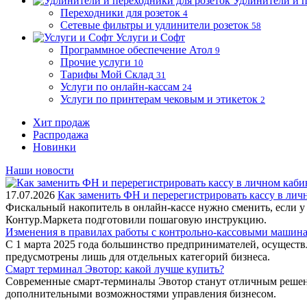
Удлинители и п
Переходники для розеток
4
Сетевые фильтры и удлинители розеток
58
Услуги и Софт
Программное обеспечение Атол
9
Прочие услуги
10
Тарифы Мой Склад
31
Услуги по онлайн-кассам
24
Услуги по принтерам чековым и этикеток
2
Хит продаж
Распродажа
Новинки
Наши новости
17.07.2026
Как заменить ФН и перерегистрировать кассу в ли
Фискальный накопитель в онлайн-кассе нужно сменить, если у
Контур.Маркета подготовили пошаговую инструкцию.
Изменения в правилах работы с контрольно-кассовыми машинам
С 1 марта 2025 года большинство предпринимателей, осущест
предусмотрены лишь для отдельных категорий бизнеса.
Смарт терминал Эвотор: какой лучше купить?
Современные смарт-терминалы Эвотор станут отличным решени
дополнительными возможностями управления бизнесом.