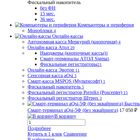
Фискальный накопитель
без ФН
15 мес.
36 мес.
Компьютеры и периферия
Моноблоки
4
Онлайн-кассы
Автономная касса Меркурий (кнопочная)
4
Онлайн-касса Атол
29
Ньюджеры (кнопочные кассы)
3
Смарт-терминалы АТОЛ Sigma
5
Фискальные регистраторы
21
Онлайн-касса Эвотор
11
Сенсорная касса aQsi
3
Смарт-касса MSPOS (Мультисофт)
1
Фискальный накопитель
5
Фискальный регистратор Ритейл (Poscenter)
15
Фискальный регистратор Штрих
3
Быстры
Смарт-терминал aQsi-5Ф (без эквайринга)
17 050 ₽
В корзину
Подробнее
Купить в 1 клик
Сравнение
В избранное