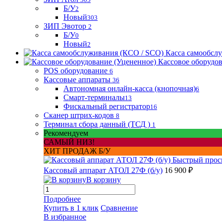
Б/У
2
Новый
303
ЗИП Эвотор
2
Б/У
0
Новый
2
Касса самообсл
Кассовое оборудо
POS оборудование
6
Кассовые аппараты
36
Автономная онлайн-касса (кнопочная)
6
Смарт-терминалы
13
Фискальный регистратор
16
Сканер штрих-кодов
8
Терминал сбора данный (ТСД )
1
Рекомендуем
САМЫЙ НИЗ!
ХИТ ПРОДАЖ Б/У
Быстрый прос
Кассовый аппарат АТОЛ 27Ф (б/у)
16 900 ₽
В корзину
Подробнее
Купить в 1 клик
Сравнение
В избранное