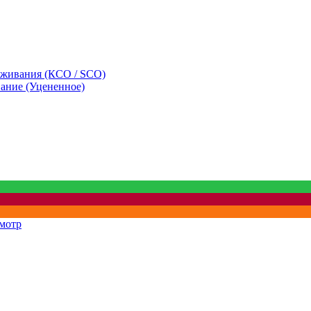
уживания (КСО / SCO)
вание (Уцененное)
мотр