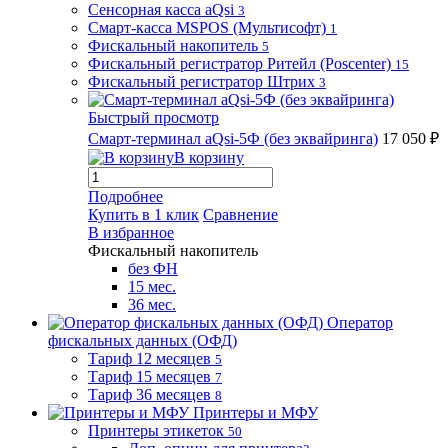
Сенсорная касса aQsi
3
Смарт-касса MSPOS (Мультисофт)
1
Фискальный накопитель
5
Фискальный регистратор Ритейл (Poscenter)
15
Фискальный регистратор Штрих
3
Быстрый просмотр
Смарт-терминал aQsi-5Ф (без эквайринга)
17 050 ₽
В корзину
Подробнее
Купить в 1 клик
Сравнение
В избранное
Фискальный накопитель
без ФН
15 мес.
36 мес.
Оператор
фискальных данных (ОФД)
Тариф 12 месяцев
5
Тариф 15 месяцев
7
Тариф 36 месяцев
8
Принтеры и МФУ
Принтеры этикеток
50