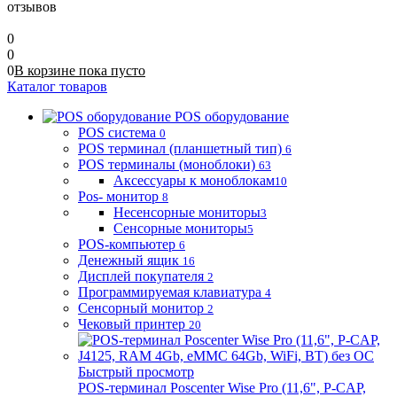
отзывов
0
0
0
В корзине
пока
пусто
Каталог товаров
POS оборудование
POS система
0
POS терминал (планшетный тип)
6
POS терминалы (моноблоки)
63
Аксессуары к моноблокам
10
Pos- монитор
8
Несенсорные мониторы
3
Сенсорные мониторы
5
POS-компьютер
6
Денежный ящик
16
Дисплей покупателя
2
Программируемая клавиатура
4
Сенсорный монитор
2
Чековый принтер
20
Быстрый просмотр
POS-терминал Poscenter Wise Pro (11,6", P-CAP,