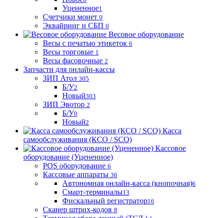
Уцененное
1
Счетчики монет
0
Эквайринг и СБП
0
Весовое оборудование
Весы с печатью этикеток
6
Весы торговые
1
Весы фасовочные
2
Запчасти для онлайн-кассы
ЗИП Атол
305
Б/У
2
Новый
303
ЗИП Эвотор
2
Б/У
0
Новый
2
Касса
самообслуживания (КСО / SCO)
Кассовое
оборудование (Уцененное)
POS оборудование
6
Кассовые аппараты
36
Автономная онлайн-касса (кнопочная)
6
Смарт-терминалы
13
Фискальный регистратор
16
Сканер штрих-кодов
8