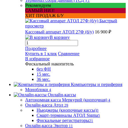
Терминал сбора данный (ТСД )
1
Рекомендуем
САМЫЙ НИЗ!
ХИТ ПРОДАЖ Б/У
Быстрый
просмотр
Кассовый аппарат АТОЛ 27Ф (б/у)
16 900 ₽
В корзину
Подробнее
Купить в 1 клик
Сравнение
В избранное
Фискальный накопитель
без ФН
15 мес.
36 мес.
Компьютеры и периферия
Моноблоки
4
Онлайн-кассы
Автономная касса Меркурий (кнопочная)
4
Онлайн-касса Атол
29
Ньюджеры (кнопочные кассы)
3
Смарт-терминалы АТОЛ Sigma
5
Фискальные регистраторы
21
Онлайн-касса Эвотор
11