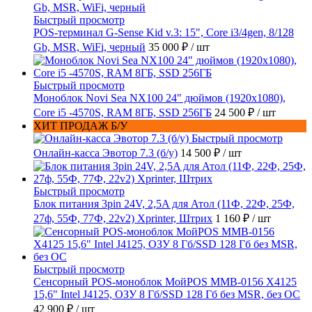
Быстрый просмотр
POS-терминал G-Sense Kid v.3: 15", Core i3/4gen, 8/128
Gb, MSR, WiFi, черный
35 000 ₽
/ шт
Быстрый просмотр
Моноблок Novi Sea NX100 24" дюймов (1920x1080),
Core i5 -4570S, RAM 8ГБ, SSD 256ГБ
24 500 ₽
/ шт
ХИТ ПРОДАЖ Б/У
Быстрый просмотр
Онлайн-касса Эвотор 7.3 (б/у)
14 500 ₽
/ шт
Быстрый просмотр
Блок питания 3pin 24V, 2,5A для Атол (11Ф, 22Ф, 25Ф,
27ф, 55Ф, 77Ф, 22v2) Xprinter, Штрих
1 160 ₽
/ шт
Быстрый просмотр
Сенсорный POS-моноблок МойPOS MMB-0156 X4125
15,6" Intel J4125, ОЗУ 8 Гб/SSD 128 Гб без MSR, без ОС
42 900 ₽
/ шт