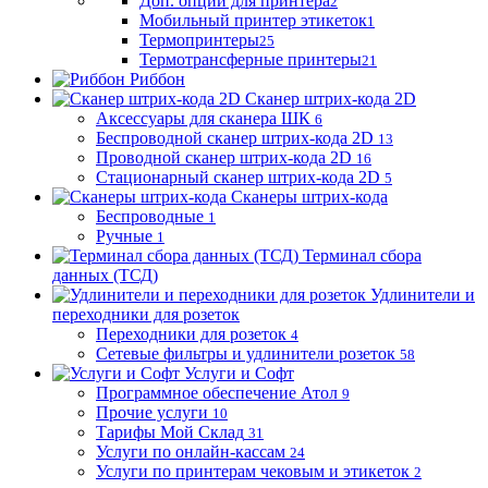
Доп. опции для принтера
2
Мобильный принтер этикеток
1
Термопринтеры
25
Термотрансферные принтеры
21
Риббон
Сканер штрих-кода 2D
Аксессуары для сканера ШК
6
Беспроводной сканер штрих-кода 2D
13
Проводной сканер штрих-кода 2D
16
Стационарный сканер штрих-кода 2D
5
Сканеры штрих-кода
Беспроводные
1
Ручные
1
Терминал сбора
данных (ТСД)
Удлинители и
переходники для розеток
Переходники для розеток
4
Сетевые фильтры и удлинители розеток
58
Услуги и Софт
Программное обеспечение Атол
9
Прочие услуги
10
Тарифы Мой Склад
31
Услуги по онлайн-кассам
24
Услуги по принтерам чековым и этикеток
2