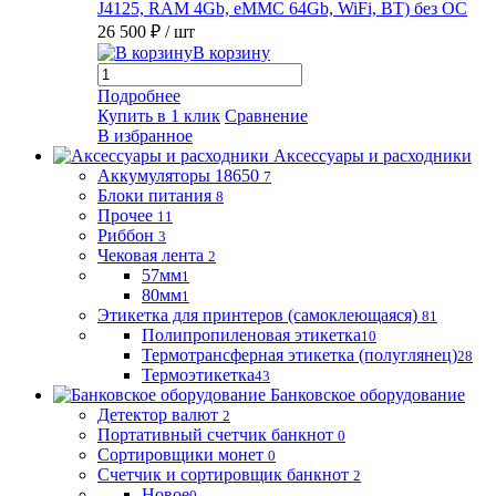
J4125, RAM 4Gb, eMMC 64Gb, WiFi, BT) без ОС
26 500 ₽
/ шт
В корзину
Подробнее
Купить в 1 клик
Сравнение
В избранное
Аксессуары и расходники
Аккумуляторы 18650
7
Блоки питания
8
Прочее
11
Риббон
3
Чековая лента
2
57мм
1
80мм
1
Этикетка для принтеров (самоклеющаяся)
81
Полипропиленовая этикетка
10
Термотрансферная этикетка (полуглянец)
28
Термоэтикетка
43
Банковское оборудование
Детектор валют
2
Портативный счетчик банкнот
0
Сортировщики монет
0
Счетчик и сортировщик банкнот
2
Новое
0