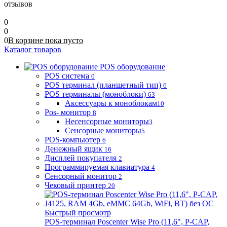
отзывов
0
0
0
В корзине
пока
пусто
Каталог товаров
POS оборудование
POS система
0
POS терминал (планшетный тип)
6
POS терминалы (моноблоки)
63
Аксессуары к моноблокам
10
Pos- монитор
8
Несенсорные мониторы
3
Сенсорные мониторы
5
POS-компьютер
6
Денежный ящик
16
Дисплей покупателя
2
Программируемая клавиатура
4
Сенсорный монитор
2
Чековый принтер
20
Быстрый просмотр
POS-терминал Poscenter Wise Pro (11,6", P-CAP,