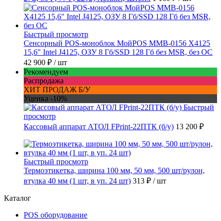
Быстрый просмотр
Сенсорный POS-моноблок МойPOS MMB-0156 X4125
15,6" Intel J4125, ОЗУ 8 Гб/SSD 128 Гб без MSR, без ОС
42 900 ₽
/ шт
Рекомендуем
Распродажа
ХИТ ПРОДАЖ Б/У
Уценка -10%
Быстрый
просмотр
Кассовый аппарат АТОЛ FPrint-22ПТК (б/у)
13 200 ₽
Быстрый просмотр
Термоэтикетка, ширина 100 мм, 50 мм, 500 шт/рулон,
втулка 40 мм (1 шт, в уп. 24 шт)
313 ₽
/ шт
Каталог
POS оборудование