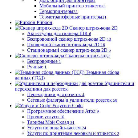
Доп. опции для принтера
2
Мобильный принтер этикеток
1
Термопринтеры
25
Термотрансферные принтеры
21
Риббон
Сканер штрих-кода 2D
Аксессуары для сканера ШК
6
Беспроводной сканер штрих-кода 2D
13
Проводной сканер штрих-кода 2D
16
Стационарный сканер штрих-кода 2D
5
Сканеры штрих-кода
Беспроводные
1
Ручные
1
Терминал сбора
данных (ТСД)
Удлинители и
переходники для розеток
Переходники для розеток
4
Сетевые фильтры и удлинители розеток
58
Услуги и Софт
Программное обеспечение Атол
9
Прочие услуги
10
Тарифы Мой Склад
31
Услуги по онлайн-кассам
24
Услуги по принтерам чековым и этикеток
2