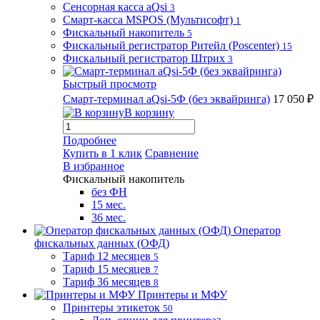
Сенсорная касса aQsi
3
Смарт-касса MSPOS (Мультисофт)
1
Фискальный накопитель
5
Фискальный регистратор Ритейл (Poscenter)
15
Фискальный регистратор Штрих
3
Быстрый просмотр
Смарт-терминал aQsi-5Ф (без эквайринга)
17 050 ₽
В корзину
Подробнее
Купить в 1 клик
Сравнение
В избранное
Фискальный накопитель
без ФН
15 мес.
36 мес.
Оператор
фискальных данных (ОФД)
Тариф 12 месяцев
5
Тариф 15 месяцев
7
Тариф 36 месяцев
8
Принтеры и МФУ
Принтеры этикеток
50