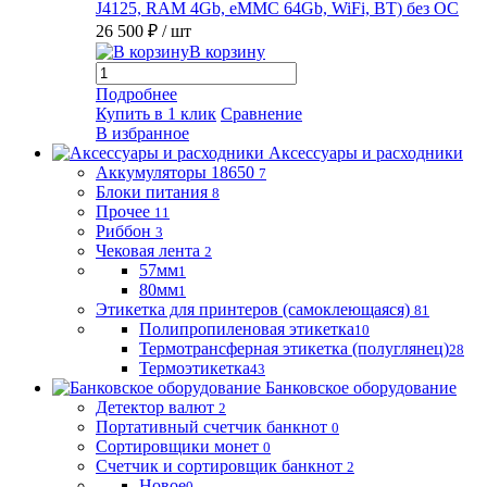
J4125, RAM 4Gb, eMMC 64Gb, WiFi, BT) без ОС
26 500 ₽
/ шт
В корзину
Подробнее
Купить в 1 клик
Сравнение
В избранное
Аксессуары и расходники
Аккумуляторы 18650
7
Блоки питания
8
Прочее
11
Риббон
3
Чековая лента
2
57мм
1
80мм
1
Этикетка для принтеров (самоклеющаяся)
81
Полипропиленовая этикетка
10
Термотрансферная этикетка (полуглянец)
28
Термоэтикетка
43
Банковское оборудование
Детектор валют
2
Портативный счетчик банкнот
0
Сортировщики монет
0
Счетчик и сортировщик банкнот
2
Новое
0