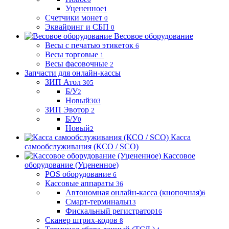
Уцененное
1
Счетчики монет
0
Эквайринг и СБП
0
Весовое оборудование
Весы с печатью этикеток
6
Весы торговые
1
Весы фасовочные
2
Запчасти для онлайн-кассы
ЗИП Атол
305
Б/У
2
Новый
303
ЗИП Эвотор
2
Б/У
0
Новый
2
Касса
самообслуживания (КСО / SCO)
Кассовое
оборудование (Уцененное)
POS оборудование
6
Кассовые аппараты
36
Автономная онлайн-касса (кнопочная)
6
Смарт-терминалы
13
Фискальный регистратор
16
Сканер штрих-кодов
8