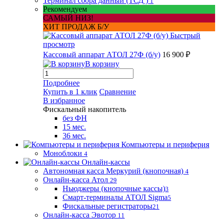
Терминал сбора данный (ТСД )
1
Рекомендуем
САМЫЙ НИЗ!
ХИТ ПРОДАЖ Б/У
Быстрый
просмотр
Кассовый аппарат АТОЛ 27Ф (б/у)
16 900 ₽
В корзину
Подробнее
Купить в 1 клик
Сравнение
В избранное
Фискальный накопитель
без ФН
15 мес.
36 мес.
Компьютеры и периферия
Моноблоки
4
Онлайн-кассы
Автономная касса Меркурий (кнопочная)
4
Онлайн-касса Атол
29
Ньюджеры (кнопочные кассы)
3
Смарт-терминалы АТОЛ Sigma
5
Фискальные регистраторы
21
Онлайн-касса Эвотор
11