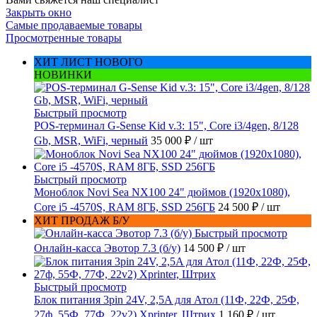
Закрыть окно
Самые продаваемые товары
Просмотренные товары
ХИТ ЛИСТ НОВОГО
НОВИНКИ
Быстрый просмотр
POS-терминал G-Sense Kid v.3: 15", Core i3/4gen, 8/128
Gb, MSR, WiFi, черный
35 000 ₽
/ шт
Быстрый просмотр
Моноблок Novi Sea NX100 24" дюймов (1920x1080),
Core i5 -4570S, RAM 8ГБ, SSD 256ГБ
24 500 ₽
/ шт
ХИТ ПРОДАЖ Б/У
Быстрый просмотр
Онлайн-касса Эвотор 7.3 (б/у)
14 500 ₽
/ шт
Быстрый просмотр
Блок питания 3pin 24V, 2,5A для Атол (11Ф, 22Ф, 25Ф,
27ф, 55Ф, 77Ф, 22v2) Xprinter, Штрих
1 160 ₽
/ шт