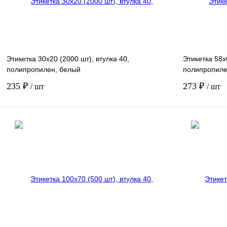
Этикетка 30х20 (2000 шт), втулка 40,
Этикетка 58х6
полипропилен, белый
полипропилен
235 ₽
273 ₽
/ шт
/ шт
В корзину
Купить в 1 клик
Сравнение
Купить в 1 к
В избранное
В избранное