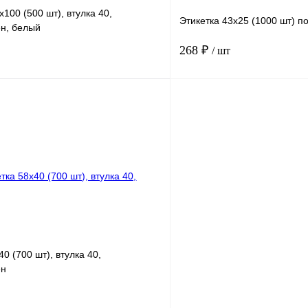
х100 (500 шт), втулка 40,
Этикетка 43х25 (1000 шт) 
н, белый
268 ₽
/ шт
В корзину
лик
Сравнение
Купить в 1 клик
В избранное
0 (700 шт), втулка 40,
ен