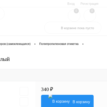
Вход
Регистрация
0
0
В корзине
пока
пусто
•
•
еров (самоклеющаяся)
Полипропиленовая этикетка
елый
340 ₽
В корзину